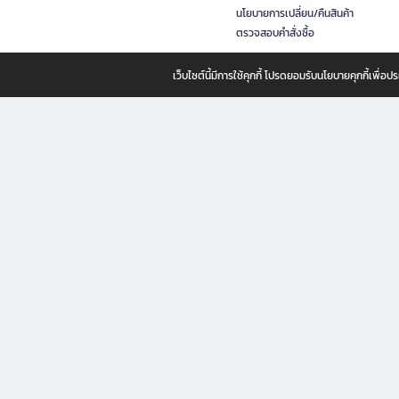
นโยบายการเปลี่ยน/คืนสินค้า
ตรวจสอบคำสั่งซื้อ
เว็บไซต์นี้มีการใช้คุกกี้ โปรดยอมรับนโยบายคุกกี้เพื่
B2S ธุรกิจในเครือ เซ็นทรัล รีเทล คอร์ปอเรชั่น จำกัด (มหาชน)
B2S Online แหล่งรวมหนังสือ เครื่องเขียน และแรงบันดาลใจสำหรับ
B2S Online คือร้านหนังสือและเครื่องเขียนออนไลน์ที่ครบครัน ตอบโจทย์คนรักการอ่านและงานเ
ทำไม B2S Online คือแหล่งช้อปปิ้งที่คุณไม่ควรพลาด
ไม่ว่าคุณจะเป็นนักเรียน นักศึกษา คนทำงาน B2S พร้อมให้คุณเลือกสินค้าคุณภาพได้ตลอด 24