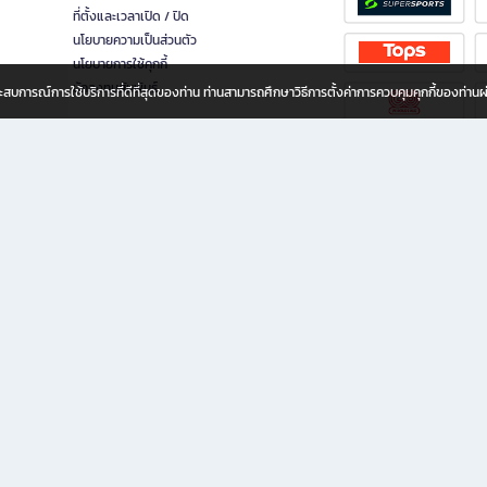
ที่ตั้งและเวลาเปิด / ปิด
นโยบายความเป็นส่วนตัว
นโยบายการใช้คุกกี้
นักลงทุนสัมพันธ์
อประสบการณ์การใช้บริการที่ดีที่สุดของท่าน ท่านสามารถศึกษาวิธีการตั้งค่าการควบคุมคุกกี้ของท่าน
ทุกวัย
ขียน ให้คุณรู้สึกเหมือนมีร้านหนังสือใกล้ฉันอยู่ในมือ ช้อปง่าย ไม่ต้องออกจากบ้าน เพราะ b2
 ชั่วโมง พร้อมโปรโมชั่นและสิทธิพิเศษมากมาย