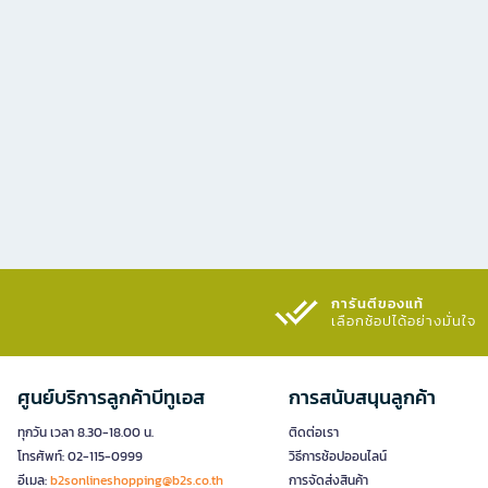
การันตีของแท้
เลือกช้อปได้อย่างมั่นใจ​
ศูนย์บริการลูกค้าบีทูเอส
การสนับสนุนลูกค้า
ทุกวัน เวลา 8.30-18.00 น.
ติดต่อเรา
โทรศัพท์: 02-115-0999
วิธีการช้อปออนไลน์
อีเมล:
b2sonlineshopping@b2s.co.th
การจัดส่งสินค้า