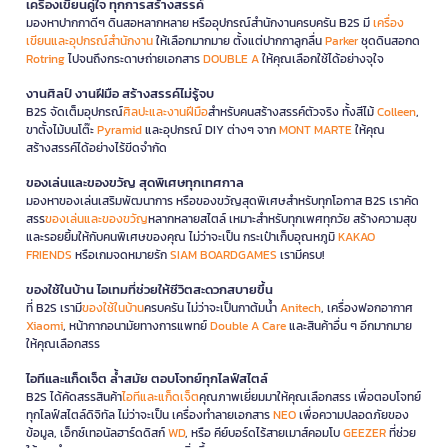
เครื่องเขียนคู่ใจ ทุกการสร้างสรรค์
มองหาปากกาดีๆ ดินสอหลากหลาย หรืออุปกรณ์สำนักงานครบครัน B2S มี
เครื่อง
เขียนและอุปกรณ์สำนักงาน
ให้เลือกมากมาย ตั้งแต่ปากกาลูกลื่น
Parker
ชุดดินสอกด
Rotring
ไปจนถึงกระดาษถ่ายเอกสาร
DOUBLE A
ให้คุณเลือกใช้ได้อย่างจุใจ
งานศิลป์ งานฝีมือ สร้างสรรค์ไม่รู้จบ
B2S จัดเต็มอุปกรณ์
ศิลปะและงานฝีมือ
สำหรับคนสร้างสรรค์ตัวจริง ทั้งสีไม้
Colleen
,
ขาตั้งไม้บนโต๊ะ
Pyramid
และอุปกรณ์ DIY ต่างๆ จาก
MONT MARTE
ให้คุณ
สร้างสรรค์ได้อย่างไร้ขีดจำกัด
ของเล่นและของขวัญ สุดพิเศษทุกเทศกาล
มองหาของเล่นเสริมพัฒนาการ หรือของขวัญสุดพิเศษสำหรับทุกโอกาส B2S เราคัด
สรร
ของเล่นและของขวัญ
หลากหลายสไตล์ เหมาะสำหรับทุกเพศทุกวัย สร้างความสุข
และรอยยิ้มให้กับคนพิเศษของคุณ ไม่ว่าจะเป็น กระเป๋าเก็บอุณหภูมิ
KAKAO
FRIENDS
หรือเกมจดหมายรัก
SIAM BOARDGAMES
เรามีครบ!
ของใช้ในบ้าน ไอเทมที่ช่วยให้ชีวิตสะดวกสบายขึ้น
ที่ B2S เรามี
ของใช้ในบ้าน
ครบครัน ไม่ว่าจะเป็นกาต้มน้ำ
Anitech
, เครื่องฟอกอากาศ
Xiaomi
, หน้ากากอนามัยทางการแพทย์
Double A Care
และสินค้าอื่น ๆ อีกมากมาย
ให้คุณเลือกสรร
ไอทีและแก็ดเจ็ต ล้ำสมัย ตอบโจทย์ทุกไลฟ์สไตล์
B2S ได้คัดสรรสินค้า
ไอทีและแก็ดเจ็ต
คุณภาพเยี่ยมมาให้คุณเลือกสรร เพื่อตอบโจทย์
ทุกไลฟ์สไตล์ดิจิทัล ไม่ว่าจะเป็น เครื่องทำลายเอกสาร
NEO
เพื่อความปลอดภัยของ
ข้อมูล, เอ็กซ์เทอนัลฮาร์ดดิสก์
WD
, หรือ คีย์บอร์ดไร้สายเมาส์คอมโบ
GEEZER
ที่ช่วย