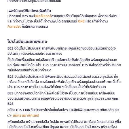
ให้การทำงานของคุณสะดวกสบายยิ่งขึ้น
เฟอร์นิเจอร์ดีไซน์ครบฟังก์ชั่น
นอกจากนี้ B2S ยังมี
เฟอร์นิเจอร์
ครบทุกฟังก์ชันให้คุณได้เลือกสรรเพื่อตกแต่งบ้าน
และที่ทำงาน ไม่ว่าจะเป็นโต๊ะทำงานพับได้ จากแบรนด์
ONE
หรือ เก้าอี้ทำงาน
Furradec
ก็มีให้เลือกครบครัน
โปรโมชั่นและสิทธิพิเศษ
B2S จัดเต็มโปรโมชั่นและสิทธิพิเศษมากมายให้คุณเลือกช้อปออนไลน์ได้อย่างจุใจ
อัปเดตทุกเดือนกับแคมเปญลดราคาแรง
ทั้งสินค้าเครื่องเขียน หนังสือขายดี และไอเทมไลฟ์สไตล์สุดชิค พร้อมคูปองส่วนลด
และดีลพิเศษเมื่อช้อปผ่าน B2S.co.th เท่านั้น นอกจากนี้ B2S ยังใจดีส่งฟรีทั่วประเทศ
*เมื่อสั่งครบขั้นต่ำที่บริษัทกำหนด
B2S จัดเต็มโปรโมชั่นและสิทธิพิเศษเพียบ ช้อปออนไลน์ได้เลย! ลดแรงทุกเดือน ทั้ง
เครื่องเขียน หนังสือดัง ของไอเทมไลฟ์สไตล์สุดชิค พร้อมคูปองส่วนลดพิเศษเมื่อซื้อ
ผ่าน B2S.co.th เท่านั้น และส่งฟรีทั่วไทย *เมื่อสั่งครบขั้นต่ำที่บริษัทกำหนด
B2S มีทุกอย่างตอบโจทย์ทุกไลฟ์สไตล์ ไม่ว่าจะเป็นอุปกรณ์อ่านเขียน เครื่องเขียน
ของเล่นเสริมพัฒนาการ หรือเฟอร์นิเจอร์ ช้อปง่าย สะดวก ทุกที่ ทุกเวลา แค่มี App
B2S
สมัคร B2S Club รับข่าวสารโปรโมชั่นก่อนใคร และสิทธิพิเศษเฉพาะสมาชิก! คลิกเลย
สมัครสมาชิกเลย!
👉
#ร้านหนังสือ #ร้านขายหนังสือ ใกล้ฉัน #กระเป๋าใส่ดินสอ #เครื่องเขียนออนไลน์ #ซื้อ
หนังสือ ออนไลน์ #เครื่องเขียน บีทูเอส #ขาย หนังสือ ออนไลน์ #B2S #ร้านเครื่อง