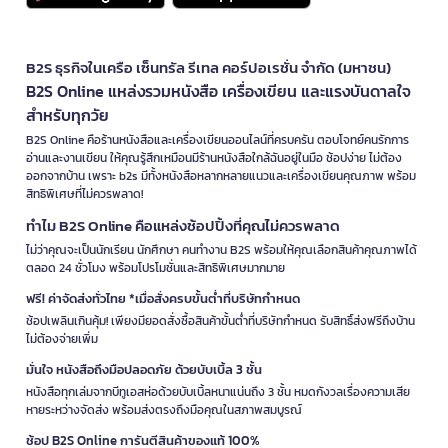
B2S ธุรกิจในเครือ เซ็นทรัล รีเทล คอร์ปอเรชั่น จำกัด (มหาชน)
B2S Online แหล่งรวมหนังสือ เครื่องเขียน และแรงบันดาลใจ
สำหรับทุกวัย
B2S Online คือร้านหนังสือและเครื่องเขียนออนไลน์ที่ครบครัน ตอบโจทย์คนรักการ
อ่านและงานเขียน ให้คุณรู้สึกเหมือนมีร้านหนังสือใกล้ฉันอยู่ในมือ ช้อปง่าย ไม่ต้อง
ออกจากบ้าน เพราะ b2s มีทั้งหนังสือหลากหลายแนวและเครื่องเขียนคุณภาพ พร้อม
สิทธิพิเศษที่ไม่ควรพลาด!
ทำไม B2S Online คือแหล่งช้อปปิ้งที่คุณไม่ควรพลาด
ไม่ว่าคุณจะเป็นนักเรียน นักศึกษา คนทำงาน B2S พร้อมให้คุณเลือกสินค้าคุณภาพได้
ตลอด 24 ชั่วโมง พร้อมโปรโมชั่นและสิทธิพิเศษมากมาย
ฟรี! ค่าจัดส่งทั่วไทย *เมื่อสั่งครบขั้นต่ำที่บริษัทกำหนด
ช้อปเพลินเกินคุ้ม! เพียงมียอดสั่งซื้อสินค้าขั้นต่ำที่บริษัทกำหนด รับสิทธิ์ส่งฟรีถึงบ้าน
ไม่ต้องจ่ายเพิ่ม
มั่นใจ หนังสือถึงมือปลอดภัย ด้วยบับเบิ้ล 3 ชั้น
หนังสือทุกเล่มจากบีทูเอสห่อด้วยบับเบิ้ลหนาแน่นถึง 3 ชั้น หมดกังวลเรื่องความเสีย
หายระหว่างจัดส่ง พร้อมส่งตรงถึงมือคุณในสภาพสมบูรณ์
ช้อป B2S Online การันตีสินค้าของแท้ 100%