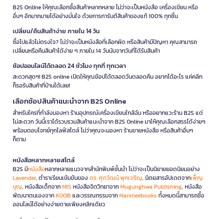
B2S Online ให้คุณเลือกซื้อสินค้าหลากหลาย ไม่ว่าจะเป็นหนังสือ เครื่องเขียน หรือ
อื่นๆ อีกมากมายได้อย่างมั่นใจ ด้วยการการันตีสินค้าของแท้ 100% ทุกชิ้น
เปลี่ยน/คืนสินค้าง่าย ภายใน 14 วัน
ซื้อไปแล้วไม่ตรงใจ? ไม่ว่าจะเป็นหนังสือที่เลือกผิด หรือสินค้ามีปัญหา คุณสามารถ
เปลี่ยนหรือคืนสินค้าได้ง่าย ๆ ภายใน 14 วันนับจากวันที่ได้รับสินค้า
ช้อปออนไลน์ได้ตลอด 24 ชั่วโมง ทุกที่ ทุกเวลา
สะดวกสุดๆ! B2S online เปิดให้คุณช้อปได้ตลอดวันตลอดคืน อยากได้อะไร แค่คลิก
ก็รอรับสินค้าที่บ้านได้เลย!
เลือกช้อปสินค้าแนะนำจาก B2S Online
สำหรับใครที่กำลังมองหา ร้านอุปกรณ์เครื่องเขียนใกล้ฉัน หรืออยากแวะร้าน B2S แต่
ไม่สะดวก วันนี้เราได้รวบรวมสินค้าแนะนำจาก B2S Online มาให้คุณเลือกสรรได้ง่ายๆ
พร้อมตอบโจทย์ทุกไลฟ์สไตล์ ไม่ว่าคุณจะมองหา ร้านขายหนังสือ หรือสินค้าอื่นๆ
ก็ตาม
หนังสือหลากหลายสไตล์
B2S มี
หนังสือ
หลากหลายแนวจากสำนักพิมพ์ชั้นนำ ไม่ว่าจะเป็นนิยายยอดนิยมอย่าง
Lavender
, ตำราเรียนเข้มข้นของ
ดร. ศุภวัฒน์ พุกเจริญ
, นิตยสารอัปเดตจาก
เพ็ญ
บุญ
, หนังสือเด็กจาก
MIS
หนังสือจิตวิทยาจาก
Mugunghwa Publishing
, หนังสือ
พัฒนาตนเองจาก
KOOB
และวรรณกรรมจาก
Nanmeebooks
ทั้งหมดนี้สามารถซื้อ
ออนไลน์ได้อย่างง่ายดายเพียงคลิกเดียว