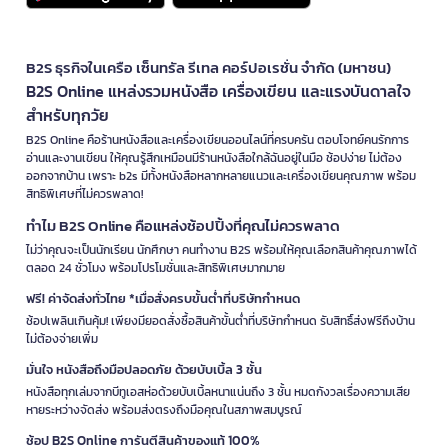
B2S ธุรกิจในเครือ เซ็นทรัล รีเทล คอร์ปอเรชั่น จำกัด (มหาชน)
B2S Online แหล่งรวมหนังสือ เครื่องเขียน และแรงบันดาลใจ
สำหรับทุกวัย
B2S Online คือร้านหนังสือและเครื่องเขียนออนไลน์ที่ครบครัน ตอบโจทย์คนรักการ
อ่านและงานเขียน ให้คุณรู้สึกเหมือนมีร้านหนังสือใกล้ฉันอยู่ในมือ ช้อปง่าย ไม่ต้อง
ออกจากบ้าน เพราะ b2s มีทั้งหนังสือหลากหลายแนวและเครื่องเขียนคุณภาพ พร้อม
สิทธิพิเศษที่ไม่ควรพลาด!
ทำไม B2S Online คือแหล่งช้อปปิ้งที่คุณไม่ควรพลาด
ไม่ว่าคุณจะเป็นนักเรียน นักศึกษา คนทำงาน B2S พร้อมให้คุณเลือกสินค้าคุณภาพได้
ตลอด 24 ชั่วโมง พร้อมโปรโมชั่นและสิทธิพิเศษมากมาย
ฟรี! ค่าจัดส่งทั่วไทย *เมื่อสั่งครบขั้นต่ำที่บริษัทกำหนด
ช้อปเพลินเกินคุ้ม! เพียงมียอดสั่งซื้อสินค้าขั้นต่ำที่บริษัทกำหนด รับสิทธิ์ส่งฟรีถึงบ้าน
ไม่ต้องจ่ายเพิ่ม
มั่นใจ หนังสือถึงมือปลอดภัย ด้วยบับเบิ้ล 3 ชั้น
หนังสือทุกเล่มจากบีทูเอสห่อด้วยบับเบิ้ลหนาแน่นถึง 3 ชั้น หมดกังวลเรื่องความเสีย
หายระหว่างจัดส่ง พร้อมส่งตรงถึงมือคุณในสภาพสมบูรณ์
ช้อป B2S Online การันตีสินค้าของแท้ 100%