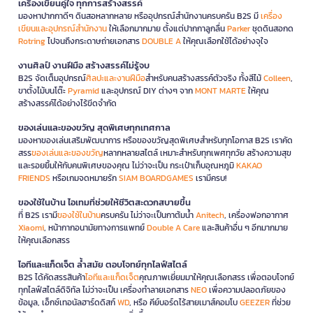
เครื่องเขียนคู่ใจ ทุกการสร้างสรรค์
มองหาปากกาดีๆ ดินสอหลากหลาย หรืออุปกรณ์สำนักงานครบครัน B2S มี
เครื่อง
เขียนและอุปกรณ์สำนักงาน
ให้เลือกมากมาย ตั้งแต่ปากกาลูกลื่น
Parker
ชุดดินสอกด
Rotring
ไปจนถึงกระดาษถ่ายเอกสาร
DOUBLE A
ให้คุณเลือกใช้ได้อย่างจุใจ
งานศิลป์ งานฝีมือ สร้างสรรค์ไม่รู้จบ
B2S จัดเต็มอุปกรณ์
ศิลปะและงานฝีมือ
สำหรับคนสร้างสรรค์ตัวจริง ทั้งสีไม้
Colleen
,
ขาตั้งไม้บนโต๊ะ
Pyramid
และอุปกรณ์ DIY ต่างๆ จาก
MONT MARTE
ให้คุณ
สร้างสรรค์ได้อย่างไร้ขีดจำกัด
ของเล่นและของขวัญ สุดพิเศษทุกเทศกาล
มองหาของเล่นเสริมพัฒนาการ หรือของขวัญสุดพิเศษสำหรับทุกโอกาส B2S เราคัด
สรร
ของเล่นและของขวัญ
หลากหลายสไตล์ เหมาะสำหรับทุกเพศทุกวัย สร้างความสุข
และรอยยิ้มให้กับคนพิเศษของคุณ ไม่ว่าจะเป็น กระเป๋าเก็บอุณหภูมิ
KAKAO
FRIENDS
หรือเกมจดหมายรัก
SIAM BOARDGAMES
เรามีครบ!
ของใช้ในบ้าน ไอเทมที่ช่วยให้ชีวิตสะดวกสบายขึ้น
ที่ B2S เรามี
ของใช้ในบ้าน
ครบครัน ไม่ว่าจะเป็นกาต้มน้ำ
Anitech
, เครื่องฟอกอากาศ
Xiaomi
, หน้ากากอนามัยทางการแพทย์
Double A Care
และสินค้าอื่น ๆ อีกมากมาย
ให้คุณเลือกสรร
ไอทีและแก็ดเจ็ต ล้ำสมัย ตอบโจทย์ทุกไลฟ์สไตล์
B2S ได้คัดสรรสินค้า
ไอทีและแก็ดเจ็ต
คุณภาพเยี่ยมมาให้คุณเลือกสรร เพื่อตอบโจทย์
ทุกไลฟ์สไตล์ดิจิทัล ไม่ว่าจะเป็น เครื่องทำลายเอกสาร
NEO
เพื่อความปลอดภัยของ
ข้อมูล, เอ็กซ์เทอนัลฮาร์ดดิสก์
WD
, หรือ คีย์บอร์ดไร้สายเมาส์คอมโบ
GEEZER
ที่ช่วย