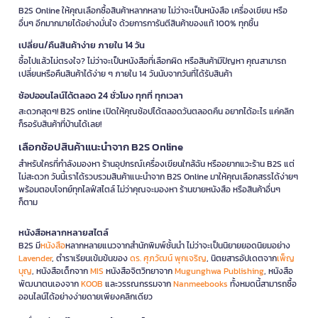
B2S Online ให้คุณเลือกซื้อสินค้าหลากหลาย ไม่ว่าจะเป็นหนังสือ เครื่องเขียน หรือ
อื่นๆ อีกมากมายได้อย่างมั่นใจ ด้วยการการันตีสินค้าของแท้ 100% ทุกชิ้น
เปลี่ยน/คืนสินค้าง่าย ภายใน 14 วัน
ซื้อไปแล้วไม่ตรงใจ? ไม่ว่าจะเป็นหนังสือที่เลือกผิด หรือสินค้ามีปัญหา คุณสามารถ
เปลี่ยนหรือคืนสินค้าได้ง่าย ๆ ภายใน 14 วันนับจากวันที่ได้รับสินค้า
ช้อปออนไลน์ได้ตลอด 24 ชั่วโมง ทุกที่ ทุกเวลา
สะดวกสุดๆ! B2S online เปิดให้คุณช้อปได้ตลอดวันตลอดคืน อยากได้อะไร แค่คลิก
ก็รอรับสินค้าที่บ้านได้เลย!
เลือกช้อปสินค้าแนะนำจาก B2S Online
สำหรับใครที่กำลังมองหา ร้านอุปกรณ์เครื่องเขียนใกล้ฉัน หรืออยากแวะร้าน B2S แต่
ไม่สะดวก วันนี้เราได้รวบรวมสินค้าแนะนำจาก B2S Online มาให้คุณเลือกสรรได้ง่ายๆ
พร้อมตอบโจทย์ทุกไลฟ์สไตล์ ไม่ว่าคุณจะมองหา ร้านขายหนังสือ หรือสินค้าอื่นๆ
ก็ตาม
หนังสือหลากหลายสไตล์
B2S มี
หนังสือ
หลากหลายแนวจากสำนักพิมพ์ชั้นนำ ไม่ว่าจะเป็นนิยายยอดนิยมอย่าง
Lavender
, ตำราเรียนเข้มข้นของ
ดร. ศุภวัฒน์ พุกเจริญ
, นิตยสารอัปเดตจาก
เพ็ญ
บุญ
, หนังสือเด็กจาก
MIS
หนังสือจิตวิทยาจาก
Mugunghwa Publishing
, หนังสือ
พัฒนาตนเองจาก
KOOB
และวรรณกรรมจาก
Nanmeebooks
ทั้งหมดนี้สามารถซื้อ
ออนไลน์ได้อย่างง่ายดายเพียงคลิกเดียว