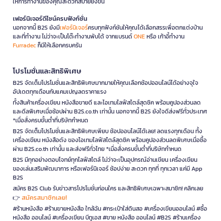
ให้การทำงานของคุณสะดวกสบายยิ่งขึ้น
เฟอร์นิเจอร์ดีไซน์ครบฟังก์ชั่น
นอกจากนี้ B2S ยังมี
เฟอร์นิเจอร์
ครบทุกฟังก์ชันให้คุณได้เลือกสรรเพื่อตกแต่งบ้าน
และที่ทำงาน ไม่ว่าจะเป็นโต๊ะทำงานพับได้ จากแบรนด์
ONE
หรือ เก้าอี้ทำงาน
Furradec
ก็มีให้เลือกครบครัน
โปรโมชั่นและสิทธิพิเศษ
B2S จัดเต็มโปรโมชั่นและสิทธิพิเศษมากมายให้คุณเลือกช้อปออนไลน์ได้อย่างจุใจ
อัปเดตทุกเดือนกับแคมเปญลดราคาแรง
ทั้งสินค้าเครื่องเขียน หนังสือขายดี และไอเทมไลฟ์สไตล์สุดชิค พร้อมคูปองส่วนลด
และดีลพิเศษเมื่อช้อปผ่าน B2S.co.th เท่านั้น นอกจากนี้ B2S ยังใจดีส่งฟรีทั่วประเทศ
*เมื่อสั่งครบขั้นต่ำที่บริษัทกำหนด
B2S จัดเต็มโปรโมชั่นและสิทธิพิเศษเพียบ ช้อปออนไลน์ได้เลย! ลดแรงทุกเดือน ทั้ง
เครื่องเขียน หนังสือดัง ของไอเทมไลฟ์สไตล์สุดชิค พร้อมคูปองส่วนลดพิเศษเมื่อซื้อ
ผ่าน B2S.co.th เท่านั้น และส่งฟรีทั่วไทย *เมื่อสั่งครบขั้นต่ำที่บริษัทกำหนด
B2S มีทุกอย่างตอบโจทย์ทุกไลฟ์สไตล์ ไม่ว่าจะเป็นอุปกรณ์อ่านเขียน เครื่องเขียน
ของเล่นเสริมพัฒนาการ หรือเฟอร์นิเจอร์ ช้อปง่าย สะดวก ทุกที่ ทุกเวลา แค่มี App
B2S
สมัคร B2S Club รับข่าวสารโปรโมชั่นก่อนใคร และสิทธิพิเศษเฉพาะสมาชิก! คลิกเลย
สมัครสมาชิกเลย!
👉
#ร้านหนังสือ #ร้านขายหนังสือ ใกล้ฉัน #กระเป๋าใส่ดินสอ #เครื่องเขียนออนไลน์ #ซื้อ
หนังสือ ออนไลน์ #เครื่องเขียน บีทูเอส #ขาย หนังสือ ออนไลน์ #B2S #ร้านเครื่อง