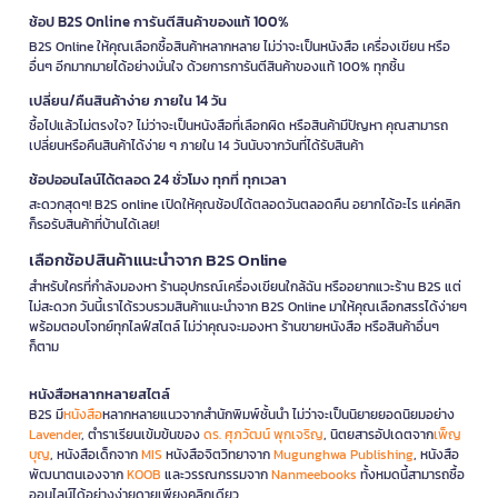
ช้อป B2S Online การันตีสินค้าของแท้ 100%
B2S Online ให้คุณเลือกซื้อสินค้าหลากหลาย ไม่ว่าจะเป็นหนังสือ เครื่องเขียน หรือ
อื่นๆ อีกมากมายได้อย่างมั่นใจ ด้วยการการันตีสินค้าของแท้ 100% ทุกชิ้น
เปลี่ยน/คืนสินค้าง่าย ภายใน 14 วัน
ซื้อไปแล้วไม่ตรงใจ? ไม่ว่าจะเป็นหนังสือที่เลือกผิด หรือสินค้ามีปัญหา คุณสามารถ
เปลี่ยนหรือคืนสินค้าได้ง่าย ๆ ภายใน 14 วันนับจากวันที่ได้รับสินค้า
ช้อปออนไลน์ได้ตลอด 24 ชั่วโมง ทุกที่ ทุกเวลา
สะดวกสุดๆ! B2S online เปิดให้คุณช้อปได้ตลอดวันตลอดคืน อยากได้อะไร แค่คลิก
ก็รอรับสินค้าที่บ้านได้เลย!
เลือกช้อปสินค้าแนะนำจาก B2S Online
สำหรับใครที่กำลังมองหา ร้านอุปกรณ์เครื่องเขียนใกล้ฉัน หรืออยากแวะร้าน B2S แต่
ไม่สะดวก วันนี้เราได้รวบรวมสินค้าแนะนำจาก B2S Online มาให้คุณเลือกสรรได้ง่ายๆ
พร้อมตอบโจทย์ทุกไลฟ์สไตล์ ไม่ว่าคุณจะมองหา ร้านขายหนังสือ หรือสินค้าอื่นๆ
ก็ตาม
หนังสือหลากหลายสไตล์
B2S มี
หนังสือ
หลากหลายแนวจากสำนักพิมพ์ชั้นนำ ไม่ว่าจะเป็นนิยายยอดนิยมอย่าง
Lavender
, ตำราเรียนเข้มข้นของ
ดร. ศุภวัฒน์ พุกเจริญ
, นิตยสารอัปเดตจาก
เพ็ญ
บุญ
, หนังสือเด็กจาก
MIS
หนังสือจิตวิทยาจาก
Mugunghwa Publishing
, หนังสือ
พัฒนาตนเองจาก
KOOB
และวรรณกรรมจาก
Nanmeebooks
ทั้งหมดนี้สามารถซื้อ
ออนไลน์ได้อย่างง่ายดายเพียงคลิกเดียว