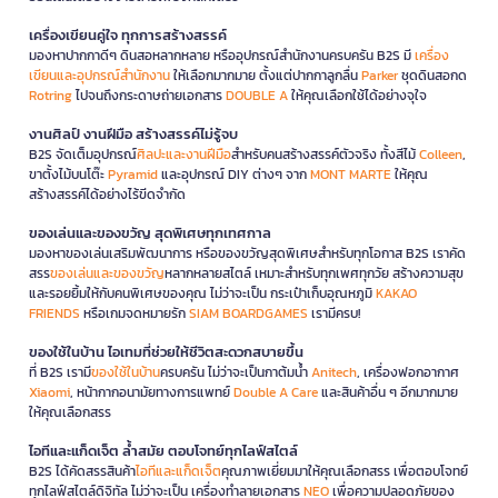
เครื่องเขียนคู่ใจ ทุกการสร้างสรรค์
มองหาปากกาดีๆ ดินสอหลากหลาย หรืออุปกรณ์สำนักงานครบครัน B2S มี
เครื่อง
เขียนและอุปกรณ์สำนักงาน
ให้เลือกมากมาย ตั้งแต่ปากกาลูกลื่น
Parker
ชุดดินสอกด
Rotring
ไปจนถึงกระดาษถ่ายเอกสาร
DOUBLE A
ให้คุณเลือกใช้ได้อย่างจุใจ
งานศิลป์ งานฝีมือ สร้างสรรค์ไม่รู้จบ
B2S จัดเต็มอุปกรณ์
ศิลปะและงานฝีมือ
สำหรับคนสร้างสรรค์ตัวจริง ทั้งสีไม้
Colleen
,
ขาตั้งไม้บนโต๊ะ
Pyramid
และอุปกรณ์ DIY ต่างๆ จาก
MONT MARTE
ให้คุณ
สร้างสรรค์ได้อย่างไร้ขีดจำกัด
ของเล่นและของขวัญ สุดพิเศษทุกเทศกาล
มองหาของเล่นเสริมพัฒนาการ หรือของขวัญสุดพิเศษสำหรับทุกโอกาส B2S เราคัด
สรร
ของเล่นและของขวัญ
หลากหลายสไตล์ เหมาะสำหรับทุกเพศทุกวัย สร้างความสุข
และรอยยิ้มให้กับคนพิเศษของคุณ ไม่ว่าจะเป็น กระเป๋าเก็บอุณหภูมิ
KAKAO
FRIENDS
หรือเกมจดหมายรัก
SIAM BOARDGAMES
เรามีครบ!
ของใช้ในบ้าน ไอเทมที่ช่วยให้ชีวิตสะดวกสบายขึ้น
ที่ B2S เรามี
ของใช้ในบ้าน
ครบครัน ไม่ว่าจะเป็นกาต้มน้ำ
Anitech
, เครื่องฟอกอากาศ
Xiaomi
, หน้ากากอนามัยทางการแพทย์
Double A Care
และสินค้าอื่น ๆ อีกมากมาย
ให้คุณเลือกสรร
ไอทีและแก็ดเจ็ต ล้ำสมัย ตอบโจทย์ทุกไลฟ์สไตล์
B2S ได้คัดสรรสินค้า
ไอทีและแก็ดเจ็ต
คุณภาพเยี่ยมมาให้คุณเลือกสรร เพื่อตอบโจทย์
ทุกไลฟ์สไตล์ดิจิทัล ไม่ว่าจะเป็น เครื่องทำลายเอกสาร
NEO
เพื่อความปลอดภัยของ