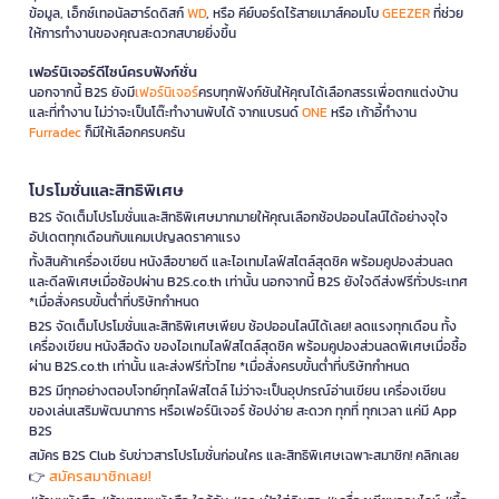
ข้อมูล, เอ็กซ์เทอนัลฮาร์ดดิสก์
WD
, หรือ คีย์บอร์ดไร้สายเมาส์คอมโบ
GEEZER
ที่ช่วย
ให้การทำงานของคุณสะดวกสบายยิ่งขึ้น
เฟอร์นิเจอร์ดีไซน์ครบฟังก์ชั่น
นอกจากนี้ B2S ยังมี
เฟอร์นิเจอร์
ครบทุกฟังก์ชันให้คุณได้เลือกสรรเพื่อตกแต่งบ้าน
และที่ทำงาน ไม่ว่าจะเป็นโต๊ะทำงานพับได้ จากแบรนด์
ONE
หรือ เก้าอี้ทำงาน
Furradec
ก็มีให้เลือกครบครัน
โปรโมชั่นและสิทธิพิเศษ
B2S จัดเต็มโปรโมชั่นและสิทธิพิเศษมากมายให้คุณเลือกช้อปออนไลน์ได้อย่างจุใจ
อัปเดตทุกเดือนกับแคมเปญลดราคาแรง
ทั้งสินค้าเครื่องเขียน หนังสือขายดี และไอเทมไลฟ์สไตล์สุดชิค พร้อมคูปองส่วนลด
และดีลพิเศษเมื่อช้อปผ่าน B2S.co.th เท่านั้น นอกจากนี้ B2S ยังใจดีส่งฟรีทั่วประเทศ
*เมื่อสั่งครบขั้นต่ำที่บริษัทกำหนด
B2S จัดเต็มโปรโมชั่นและสิทธิพิเศษเพียบ ช้อปออนไลน์ได้เลย! ลดแรงทุกเดือน ทั้ง
เครื่องเขียน หนังสือดัง ของไอเทมไลฟ์สไตล์สุดชิค พร้อมคูปองส่วนลดพิเศษเมื่อซื้อ
ผ่าน B2S.co.th เท่านั้น และส่งฟรีทั่วไทย *เมื่อสั่งครบขั้นต่ำที่บริษัทกำหนด
B2S มีทุกอย่างตอบโจทย์ทุกไลฟ์สไตล์ ไม่ว่าจะเป็นอุปกรณ์อ่านเขียน เครื่องเขียน
ของเล่นเสริมพัฒนาการ หรือเฟอร์นิเจอร์ ช้อปง่าย สะดวก ทุกที่ ทุกเวลา แค่มี App
B2S
สมัคร B2S Club รับข่าวสารโปรโมชั่นก่อนใคร และสิทธิพิเศษเฉพาะสมาชิก! คลิกเลย
สมัครสมาชิกเลย!
👉