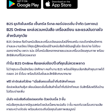
B2S ธุรกิจในเครือ เซ็นทรัล รีเทล คอร์ปอเรชั่น จำกัด (มหาชน)
B2S Online แหล่งรวมหนังสือ เครื่องเขียน และแรงบันดาลใจ
สำหรับทุกวัย
B2S Online คือร้านหนังสือและเครื่องเขียนออนไลน์ที่ครบครัน ตอบโจทย์คนรักการ
อ่านและงานเขียน ให้คุณรู้สึกเหมือนมีร้านหนังสือใกล้ฉันอยู่ในมือ ช้อปง่าย ไม่ต้อง
ออกจากบ้าน เพราะ b2s มีทั้งหนังสือหลากหลายแนวและเครื่องเขียนคุณภาพ พร้อม
สิทธิพิเศษที่ไม่ควรพลาด!
ทำไม B2S Online คือแหล่งช้อปปิ้งที่คุณไม่ควรพลาด
ไม่ว่าคุณจะเป็นนักเรียน นักศึกษา คนทำงาน B2S พร้อมให้คุณเลือกสินค้าคุณภาพได้
ตลอด 24 ชั่วโมง พร้อมโปรโมชั่นและสิทธิพิเศษมากมาย
ฟรี! ค่าจัดส่งทั่วไทย *เมื่อสั่งครบขั้นต่ำที่บริษัทกำหนด
ช้อปเพลินเกินคุ้ม! เพียงมียอดสั่งซื้อสินค้าขั้นต่ำที่บริษัทกำหนด รับสิทธิ์ส่งฟรีถึงบ้าน
ไม่ต้องจ่ายเพิ่ม
มั่นใจ หนังสือถึงมือปลอดภัย ด้วยบับเบิ้ล 3 ชั้น
หนังสือทุกเล่มจากบีทูเอสห่อด้วยบับเบิ้ลหนาแน่นถึง 3 ชั้น หมดกังวลเรื่องความเสีย
หายระหว่างจัดส่ง พร้อมส่งตรงถึงมือคุณในสภาพสมบูรณ์