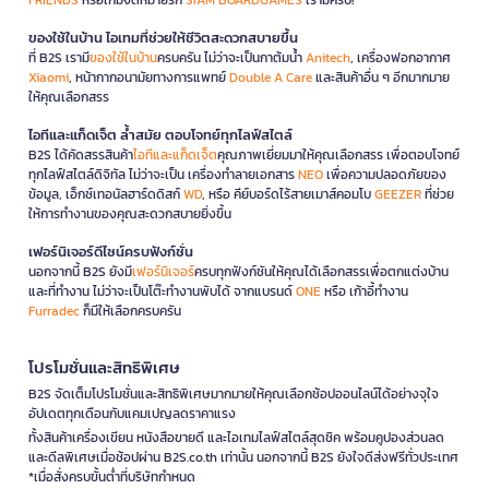
ของใช้ในบ้าน ไอเทมที่ช่วยให้ชีวิตสะดวกสบายขึ้น
ที่ B2S เรามี
ของใช้ในบ้าน
ครบครัน ไม่ว่าจะเป็นกาต้มน้ำ
Anitech
, เครื่องฟอกอากาศ
Xiaomi
, หน้ากากอนามัยทางการแพทย์
Double A Care
และสินค้าอื่น ๆ อีกมากมาย
ให้คุณเลือกสรร
ไอทีและแก็ดเจ็ต ล้ำสมัย ตอบโจทย์ทุกไลฟ์สไตล์
B2S ได้คัดสรรสินค้า
ไอทีและแก็ดเจ็ต
คุณภาพเยี่ยมมาให้คุณเลือกสรร เพื่อตอบโจทย์
ทุกไลฟ์สไตล์ดิจิทัล ไม่ว่าจะเป็น เครื่องทำลายเอกสาร
NEO
เพื่อความปลอดภัยของ
ข้อมูล, เอ็กซ์เทอนัลฮาร์ดดิสก์
WD
, หรือ คีย์บอร์ดไร้สายเมาส์คอมโบ
GEEZER
ที่ช่วย
ให้การทำงานของคุณสะดวกสบายยิ่งขึ้น
เฟอร์นิเจอร์ดีไซน์ครบฟังก์ชั่น
นอกจากนี้ B2S ยังมี
เฟอร์นิเจอร์
ครบทุกฟังก์ชันให้คุณได้เลือกสรรเพื่อตกแต่งบ้าน
และที่ทำงาน ไม่ว่าจะเป็นโต๊ะทำงานพับได้ จากแบรนด์
ONE
หรือ เก้าอี้ทำงาน
Furradec
ก็มีให้เลือกครบครัน
โปรโมชั่นและสิทธิพิเศษ
B2S จัดเต็มโปรโมชั่นและสิทธิพิเศษมากมายให้คุณเลือกช้อปออนไลน์ได้อย่างจุใจ
อัปเดตทุกเดือนกับแคมเปญลดราคาแรง
ทั้งสินค้าเครื่องเขียน หนังสือขายดี และไอเทมไลฟ์สไตล์สุดชิค พร้อมคูปองส่วนลด
และดีลพิเศษเมื่อช้อปผ่าน B2S.co.th เท่านั้น นอกจากนี้ B2S ยังใจดีส่งฟรีทั่วประเทศ
*เมื่อสั่งครบขั้นต่ำที่บริษัทกำหนด