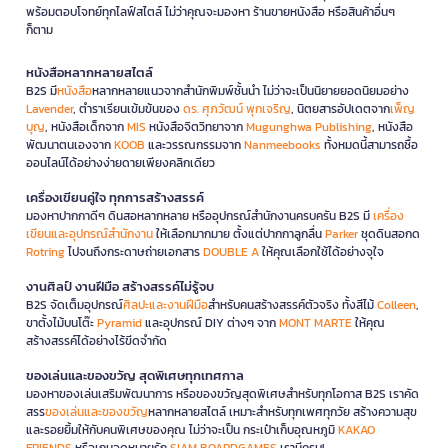
พร้อมตอบโจทย์ทุกไลฟ์สไตล์ ไม่ว่าคุณจะมองหา ร้านขายหนังสือ หรือสินค้าอื่นๆ
ก็ตาม
หนังสือหลากหลายสไตล์
B2S มี
หนังสือ
หลากหลายแนวจากสำนักพิมพ์ชั้นนำ ไม่ว่าจะเป็นนิยายยอดนิยมอย่าง
Lavender
, ตำราเรียนเข้มข้นของ
ดร. ศุภวัฒน์ พุกเจริญ
, นิตยสารอัปเดตจาก
เพ็ญ
บุญ
, หนังสือเด็กจาก
MIS
หนังสือจิตวิทยาจาก
Mugunghwa Publishing
, หนังสือ
พัฒนาตนเองจาก
KOOB
และวรรณกรรมจาก
Nanmeebooks
ทั้งหมดนี้สามารถซื้อ
ออนไลน์ได้อย่างง่ายดายเพียงคลิกเดียว
เครื่องเขียนคู่ใจ ทุกการสร้างสรรค์
มองหาปากกาดีๆ ดินสอหลากหลาย หรืออุปกรณ์สำนักงานครบครัน B2S มี
เครื่อง
เขียนและอุปกรณ์สำนักงาน
ให้เลือกมากมาย ตั้งแต่ปากกาลูกลื่น
Parker
ชุดดินสอกด
Rotring
ไปจนถึงกระดาษถ่ายเอกสาร
DOUBLE A
ให้คุณเลือกใช้ได้อย่างจุใจ
งานศิลป์ งานฝีมือ สร้างสรรค์ไม่รู้จบ
B2S จัดเต็มอุปกรณ์
ศิลปะและงานฝีมือ
สำหรับคนสร้างสรรค์ตัวจริง ทั้งสีไม้
Colleen
,
ขาตั้งไม้บนโต๊ะ
Pyramid
และอุปกรณ์ DIY ต่างๆ จาก
MONT MARTE
ให้คุณ
สร้างสรรค์ได้อย่างไร้ขีดจำกัด
ของเล่นและของขวัญ สุดพิเศษทุกเทศกาล
มองหาของเล่นเสริมพัฒนาการ หรือของขวัญสุดพิเศษสำหรับทุกโอกาส B2S เราคัด
สรร
ของเล่นและของขวัญ
หลากหลายสไตล์ เหมาะสำหรับทุกเพศทุกวัย สร้างความสุข
และรอยยิ้มให้กับคนพิเศษของคุณ ไม่ว่าจะเป็น กระเป๋าเก็บอุณหภูมิ
KAKAO
FRIENDS
หรือเกมจดหมายรัก
SIAM BOARDGAMES
เรามีครบ!