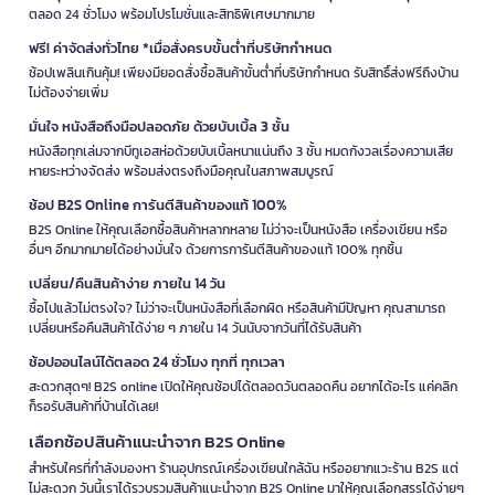
ตลอด 24 ชั่วโมง พร้อมโปรโมชั่นและสิทธิพิเศษมากมาย
ฟรี! ค่าจัดส่งทั่วไทย *เมื่อสั่งครบขั้นต่ำที่บริษัทกำหนด
ช้อปเพลินเกินคุ้ม! เพียงมียอดสั่งซื้อสินค้าขั้นต่ำที่บริษัทกำหนด รับสิทธิ์ส่งฟรีถึงบ้าน
ไม่ต้องจ่ายเพิ่ม
มั่นใจ หนังสือถึงมือปลอดภัย ด้วยบับเบิ้ล 3 ชั้น
หนังสือทุกเล่มจากบีทูเอสห่อด้วยบับเบิ้ลหนาแน่นถึง 3 ชั้น หมดกังวลเรื่องความเสีย
หายระหว่างจัดส่ง พร้อมส่งตรงถึงมือคุณในสภาพสมบูรณ์
ช้อป B2S Online การันตีสินค้าของแท้ 100%
B2S Online ให้คุณเลือกซื้อสินค้าหลากหลาย ไม่ว่าจะเป็นหนังสือ เครื่องเขียน หรือ
อื่นๆ อีกมากมายได้อย่างมั่นใจ ด้วยการการันตีสินค้าของแท้ 100% ทุกชิ้น
เปลี่ยน/คืนสินค้าง่าย ภายใน 14 วัน
ซื้อไปแล้วไม่ตรงใจ? ไม่ว่าจะเป็นหนังสือที่เลือกผิด หรือสินค้ามีปัญหา คุณสามารถ
เปลี่ยนหรือคืนสินค้าได้ง่าย ๆ ภายใน 14 วันนับจากวันที่ได้รับสินค้า
ช้อปออนไลน์ได้ตลอด 24 ชั่วโมง ทุกที่ ทุกเวลา
สะดวกสุดๆ! B2S online เปิดให้คุณช้อปได้ตลอดวันตลอดคืน อยากได้อะไร แค่คลิก
ก็รอรับสินค้าที่บ้านได้เลย!
เลือกช้อปสินค้าแนะนำจาก B2S Online
สำหรับใครที่กำลังมองหา ร้านอุปกรณ์เครื่องเขียนใกล้ฉัน หรืออยากแวะร้าน B2S แต่
ไม่สะดวก วันนี้เราได้รวบรวมสินค้าแนะนำจาก B2S Online มาให้คุณเลือกสรรได้ง่ายๆ