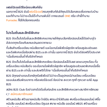
เฟอร์นิเจอร์ดีไซน์ครบฟังก์ชั่น
นอกจากนี้ B2S ยังมี
เฟอร์นิเจอร์
ครบทุกฟังก์ชันให้คุณได้เลือกสรรเพื่อตกแต่งบ้าน
และที่ทำงาน ไม่ว่าจะเป็นโต๊ะทำงานพับได้ จากแบรนด์
ONE
หรือ เก้าอี้ทำงาน
Furradec
ก็มีให้เลือกครบครัน
โปรโมชั่นและสิทธิพิเศษ
B2S จัดเต็มโปรโมชั่นและสิทธิพิเศษมากมายให้คุณเลือกช้อปออนไลน์ได้อย่างจุใจ
อัปเดตทุกเดือนกับแคมเปญลดราคาแรง
ทั้งสินค้าเครื่องเขียน หนังสือขายดี และไอเทมไลฟ์สไตล์สุดชิค พร้อมคูปองส่วนลด
และดีลพิเศษเมื่อช้อปผ่าน B2S.co.th เท่านั้น นอกจากนี้ B2S ยังใจดีส่งฟรีทั่วประเทศ
*เมื่อสั่งครบขั้นต่ำที่บริษัทกำหนด
B2S จัดเต็มโปรโมชั่นและสิทธิพิเศษเพียบ ช้อปออนไลน์ได้เลย! ลดแรงทุกเดือน ทั้ง
เครื่องเขียน หนังสือดัง ของไอเทมไลฟ์สไตล์สุดชิค พร้อมคูปองส่วนลดพิเศษเมื่อซื้อ
ผ่าน B2S.co.th เท่านั้น และส่งฟรีทั่วไทย *เมื่อสั่งครบขั้นต่ำที่บริษัทกำหนด
B2S มีทุกอย่างตอบโจทย์ทุกไลฟ์สไตล์ ไม่ว่าจะเป็นอุปกรณ์อ่านเขียน เครื่องเขียน
ของเล่นเสริมพัฒนาการ หรือเฟอร์นิเจอร์ ช้อปง่าย สะดวก ทุกที่ ทุกเวลา แค่มี App
B2S
สมัคร B2S Club รับข่าวสารโปรโมชั่นก่อนใคร และสิทธิพิเศษเฉพาะสมาชิก! คลิกเลย
สมัครสมาชิกเลย!
👉
#ร้านหนังสือ #ร้านขายหนังสือ ใกล้ฉัน #กระเป๋าใส่ดินสอ #เครื่องเขียนออนไลน์ #ซื้อ
หนังสือ ออนไลน์ #เครื่องเขียน บีทูเอส #ขาย หนังสือ ออนไลน์ #B2S #ร้านเครื่อง