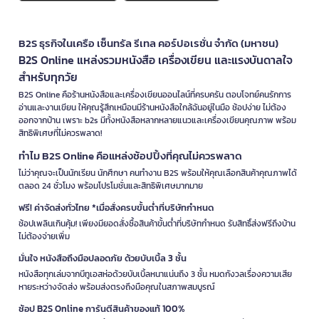
B2S ธุรกิจในเครือ เซ็นทรัล รีเทล คอร์ปอเรชั่น จำกัด (มหาชน)
B2S Online แหล่งรวมหนังสือ เครื่องเขียน และแรงบันดาลใจ
สำหรับทุกวัย
B2S Online คือร้านหนังสือและเครื่องเขียนออนไลน์ที่ครบครัน ตอบโจทย์คนรักการ
อ่านและงานเขียน ให้คุณรู้สึกเหมือนมีร้านหนังสือใกล้ฉันอยู่ในมือ ช้อปง่าย ไม่ต้อง
ออกจากบ้าน เพราะ b2s มีทั้งหนังสือหลากหลายแนวและเครื่องเขียนคุณภาพ พร้อม
สิทธิพิเศษที่ไม่ควรพลาด!
ทำไม B2S Online คือแหล่งช้อปปิ้งที่คุณไม่ควรพลาด
ไม่ว่าคุณจะเป็นนักเรียน นักศึกษา คนทำงาน B2S พร้อมให้คุณเลือกสินค้าคุณภาพได้
ตลอด 24 ชั่วโมง พร้อมโปรโมชั่นและสิทธิพิเศษมากมาย
ฟรี! ค่าจัดส่งทั่วไทย *เมื่อสั่งครบขั้นต่ำที่บริษัทกำหนด
ช้อปเพลินเกินคุ้ม! เพียงมียอดสั่งซื้อสินค้าขั้นต่ำที่บริษัทกำหนด รับสิทธิ์ส่งฟรีถึงบ้าน
ไม่ต้องจ่ายเพิ่ม
มั่นใจ หนังสือถึงมือปลอดภัย ด้วยบับเบิ้ล 3 ชั้น
หนังสือทุกเล่มจากบีทูเอสห่อด้วยบับเบิ้ลหนาแน่นถึง 3 ชั้น หมดกังวลเรื่องความเสีย
หายระหว่างจัดส่ง พร้อมส่งตรงถึงมือคุณในสภาพสมบูรณ์
ช้อป B2S Online การันตีสินค้าของแท้ 100%