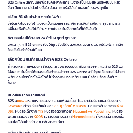
B2S Online ให้คุณเลือกซื้อสินค้าหลากหลาย ไม่ว่าจะเป็นหนังสือ เครื่องเขียน หรือ
อื่นๆ อีกมากมายได้อย่างมั่นใจ ด้วยการการันตีสินค้าของแท้ 100% ทุกชิ้น
เปลี่ยน/คืนสินค้าง่าย ภายใน 14 วัน
ซื้อไปแล้วไม่ตรงใจ? ไม่ว่าจะเป็นหนังสือที่เลือกผิด หรือสินค้ามีปัญหา คุณสามารถ
เปลี่ยนหรือคืนสินค้าได้ง่าย ๆ ภายใน 14 วันนับจากวันที่ได้รับสินค้า
ช้อปออนไลน์ได้ตลอด 24 ชั่วโมง ทุกที่ ทุกเวลา
สะดวกสุดๆ! B2S online เปิดให้คุณช้อปได้ตลอดวันตลอดคืน อยากได้อะไร แค่คลิก
ก็รอรับสินค้าที่บ้านได้เลย!
เลือกช้อปสินค้าแนะนำจาก B2S Online
สำหรับใครที่กำลังมองหา ร้านอุปกรณ์เครื่องเขียนใกล้ฉัน หรืออยากแวะร้าน B2S แต่
ไม่สะดวก วันนี้เราได้รวบรวมสินค้าแนะนำจาก B2S Online มาให้คุณเลือกสรรได้ง่ายๆ
พร้อมตอบโจทย์ทุกไลฟ์สไตล์ ไม่ว่าคุณจะมองหา ร้านขายหนังสือ หรือสินค้าอื่นๆ
ก็ตาม
หนังสือหลากหลายสไตล์
B2S มี
หนังสือ
หลากหลายแนวจากสำนักพิมพ์ชั้นนำ ไม่ว่าจะเป็นนิยายยอดนิยมอย่าง
Lavender
, ตำราเรียนเข้มข้นของ
ดร. ศุภวัฒน์ พุกเจริญ
, นิตยสารอัปเดตจาก
เพ็ญ
บุญ
, หนังสือเด็กจาก
MIS
หนังสือจิตวิทยาจาก
Mugunghwa Publishing
, หนังสือ
พัฒนาตนเองจาก
KOOB
และวรรณกรรมจาก
Nanmeebooks
ทั้งหมดนี้สามารถซื้อ
ออนไลน์ได้อย่างง่ายดายเพียงคลิกเดียว
เครื่องเขียนคู่ใจ ทุกการสร้างสรรค์