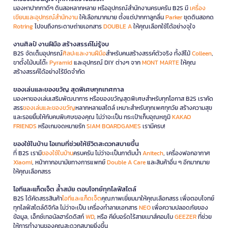
มองหาปากกาดีๆ ดินสอหลากหลาย หรืออุปกรณ์สำนักงานครบครัน B2S มี
เครื่อง
เขียนและอุปกรณ์สำนักงาน
ให้เลือกมากมาย ตั้งแต่ปากกาลูกลื่น
Parker
ชุดดินสอกด
Rotring
ไปจนถึงกระดาษถ่ายเอกสาร
DOUBLE A
ให้คุณเลือกใช้ได้อย่างจุใจ
งานศิลป์ งานฝีมือ สร้างสรรค์ไม่รู้จบ
B2S จัดเต็มอุปกรณ์
ศิลปะและงานฝีมือ
สำหรับคนสร้างสรรค์ตัวจริง ทั้งสีไม้
Colleen
,
ขาตั้งไม้บนโต๊ะ
Pyramid
และอุปกรณ์ DIY ต่างๆ จาก
MONT MARTE
ให้คุณ
สร้างสรรค์ได้อย่างไร้ขีดจำกัด
ของเล่นและของขวัญ สุดพิเศษทุกเทศกาล
มองหาของเล่นเสริมพัฒนาการ หรือของขวัญสุดพิเศษสำหรับทุกโอกาส B2S เราคัด
สรร
ของเล่นและของขวัญ
หลากหลายสไตล์ เหมาะสำหรับทุกเพศทุกวัย สร้างความสุข
และรอยยิ้มให้กับคนพิเศษของคุณ ไม่ว่าจะเป็น กระเป๋าเก็บอุณหภูมิ
KAKAO
FRIENDS
หรือเกมจดหมายรัก
SIAM BOARDGAMES
เรามีครบ!
ของใช้ในบ้าน ไอเทมที่ช่วยให้ชีวิตสะดวกสบายขึ้น
ที่ B2S เรามี
ของใช้ในบ้าน
ครบครัน ไม่ว่าจะเป็นกาต้มน้ำ
Anitech
, เครื่องฟอกอากาศ
Xiaomi
, หน้ากากอนามัยทางการแพทย์
Double A Care
และสินค้าอื่น ๆ อีกมากมาย
ให้คุณเลือกสรร
ไอทีและแก็ดเจ็ต ล้ำสมัย ตอบโจทย์ทุกไลฟ์สไตล์
B2S ได้คัดสรรสินค้า
ไอทีและแก็ดเจ็ต
คุณภาพเยี่ยมมาให้คุณเลือกสรร เพื่อตอบโจทย์
ทุกไลฟ์สไตล์ดิจิทัล ไม่ว่าจะเป็น เครื่องทำลายเอกสาร
NEO
เพื่อความปลอดภัยของ
ข้อมูล, เอ็กซ์เทอนัลฮาร์ดดิสก์
WD
, หรือ คีย์บอร์ดไร้สายเมาส์คอมโบ
GEEZER
ที่ช่วย
ให้การทำงานของคุณสะดวกสบายยิ่งขึ้น