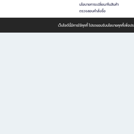
นโยบายการเปลี่ยน/คืนสินค้า
ตรวจสอบคำสั่งซื้อ
เว็บไซต์นี้มีการใช้คุกกี้ โปรดยอมรับนโยบายคุกกี้เพื่
B2S ธุรกิจในเครือ เซ็นทรัล รีเทล คอร์ปอเรชั่น จำกัด (มหาชน)
B2S Online แหล่งรวมหนังสือ เครื่องเขียน และแรงบันดาลใจสำหรับ
B2S Online คือร้านหนังสือและเครื่องเขียนออนไลน์ที่ครบครัน ตอบโจทย์คนรักการอ่านและงานเ
ทำไม B2S Online คือแหล่งช้อปปิ้งที่คุณไม่ควรพลาด
ไม่ว่าคุณจะเป็นนักเรียน นักศึกษา คนทำงาน B2S พร้อมให้คุณเลือกสินค้าคุณภาพได้ตลอด 24