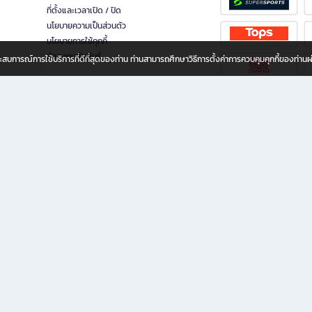
ที่ตั้งและเวลาเปิด / ปิด
นโยบายความเป็นส่วนตัว
นโยบายการใช้คุกกี้
นักลงทุนสัมพันธ์
อประสบการณ์การใช้บริการที่ดีที่สุดของท่าน ท่านสามารถศึกษาวิธีการตั้งค่าการควบคุมคุกกี้ของท่าน
ทุกวัย
ขียน ให้คุณรู้สึกเหมือนมีร้านหนังสือใกล้ฉันอยู่ในมือ ช้อปง่าย ไม่ต้องออกจากบ้าน เพราะ b2
 ชั่วโมง พร้อมโปรโมชั่นและสิทธิพิเศษมากมาย