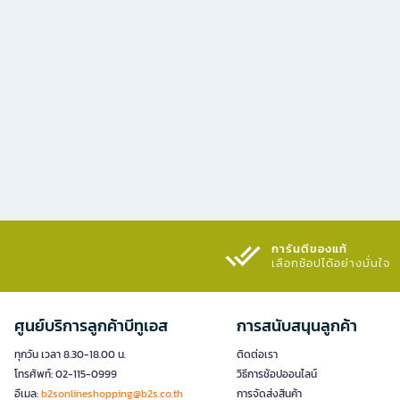
การันตีของแท้
เลือกช้อปได้อย่างมั่นใจ​
ศูนย์บริการลูกค้าบีทูเอส
การสนับสนุนลูกค้า
ทุกวัน เวลา 8.30-18.00 น.
ติดต่อเรา
โทรศัพท์: 02-115-0999
วิธีการช้อปออนไลน์
อีเมล:
b2sonlineshopping@b2s.co.th
การจัดส่งสินค้า