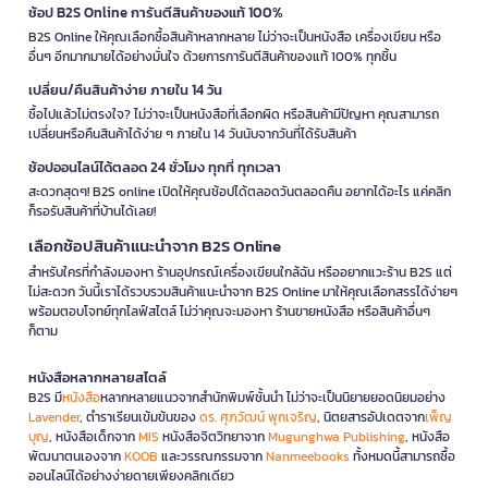
ช้อป B2S Online การันตีสินค้าของแท้ 100%
B2S Online ให้คุณเลือกซื้อสินค้าหลากหลาย ไม่ว่าจะเป็นหนังสือ เครื่องเขียน หรือ
อื่นๆ อีกมากมายได้อย่างมั่นใจ ด้วยการการันตีสินค้าของแท้ 100% ทุกชิ้น
เปลี่ยน/คืนสินค้าง่าย ภายใน 14 วัน
ซื้อไปแล้วไม่ตรงใจ? ไม่ว่าจะเป็นหนังสือที่เลือกผิด หรือสินค้ามีปัญหา คุณสามารถ
เปลี่ยนหรือคืนสินค้าได้ง่าย ๆ ภายใน 14 วันนับจากวันที่ได้รับสินค้า
ช้อปออนไลน์ได้ตลอด 24 ชั่วโมง ทุกที่ ทุกเวลา
สะดวกสุดๆ! B2S online เปิดให้คุณช้อปได้ตลอดวันตลอดคืน อยากได้อะไร แค่คลิก
ก็รอรับสินค้าที่บ้านได้เลย!
เลือกช้อปสินค้าแนะนำจาก B2S Online
สำหรับใครที่กำลังมองหา ร้านอุปกรณ์เครื่องเขียนใกล้ฉัน หรืออยากแวะร้าน B2S แต่
ไม่สะดวก วันนี้เราได้รวบรวมสินค้าแนะนำจาก B2S Online มาให้คุณเลือกสรรได้ง่ายๆ
พร้อมตอบโจทย์ทุกไลฟ์สไตล์ ไม่ว่าคุณจะมองหา ร้านขายหนังสือ หรือสินค้าอื่นๆ
ก็ตาม
หนังสือหลากหลายสไตล์
B2S มี
หนังสือ
หลากหลายแนวจากสำนักพิมพ์ชั้นนำ ไม่ว่าจะเป็นนิยายยอดนิยมอย่าง
Lavender
, ตำราเรียนเข้มข้นของ
ดร. ศุภวัฒน์ พุกเจริญ
, นิตยสารอัปเดตจาก
เพ็ญ
บุญ
, หนังสือเด็กจาก
MIS
หนังสือจิตวิทยาจาก
Mugunghwa Publishing
, หนังสือ
พัฒนาตนเองจาก
KOOB
และวรรณกรรมจาก
Nanmeebooks
ทั้งหมดนี้สามารถซื้อ
ออนไลน์ได้อย่างง่ายดายเพียงคลิกเดียว