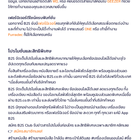
ข้อมูล, เอ็กซ์เทอนัลฮาร์ดดิสก์
WD
, หรือ คีย์บอร์ดไร้สายเมาส์คอมโบ
GEEZER
ที่ช่วย
ให้การทำงานของคุณสะดวกสบายยิ่งขึ้น
เฟอร์นิเจอร์ดีไซน์ครบฟังก์ชั่น
นอกจากนี้ B2S ยังมี
เฟอร์นิเจอร์
ครบทุกฟังก์ชันให้คุณได้เลือกสรรเพื่อตกแต่งบ้าน
และที่ทำงาน ไม่ว่าจะเป็นโต๊ะทำงานพับได้ จากแบรนด์
ONE
หรือ เก้าอี้ทำงาน
Furradec
ก็มีให้เลือกครบครัน
โปรโมชั่นและสิทธิพิเศษ
B2S จัดเต็มโปรโมชั่นและสิทธิพิเศษมากมายให้คุณเลือกช้อปออนไลน์ได้อย่างจุใจ
อัปเดตทุกเดือนกับแคมเปญลดราคาแรง
ทั้งสินค้าเครื่องเขียน หนังสือขายดี และไอเทมไลฟ์สไตล์สุดชิค พร้อมคูปองส่วนลด
และดีลพิเศษเมื่อช้อปผ่าน B2S.co.th เท่านั้น นอกจากนี้ B2S ยังใจดีส่งฟรีทั่วประเทศ
*เมื่อสั่งครบขั้นต่ำที่บริษัทกำหนด
B2S จัดเต็มโปรโมชั่นและสิทธิพิเศษเพียบ ช้อปออนไลน์ได้เลย! ลดแรงทุกเดือน ทั้ง
เครื่องเขียน หนังสือดัง ของไอเทมไลฟ์สไตล์สุดชิค พร้อมคูปองส่วนลดพิเศษเมื่อซื้อ
ผ่าน B2S.co.th เท่านั้น และส่งฟรีทั่วไทย *เมื่อสั่งครบขั้นต่ำที่บริษัทกำหนด
B2S มีทุกอย่างตอบโจทย์ทุกไลฟ์สไตล์ ไม่ว่าจะเป็นอุปกรณ์อ่านเขียน เครื่องเขียน
ของเล่นเสริมพัฒนาการ หรือเฟอร์นิเจอร์ ช้อปง่าย สะดวก ทุกที่ ทุกเวลา แค่มี App
B2S
สมัคร B2S Club รับข่าวสารโปรโมชั่นก่อนใคร และสิทธิพิเศษเฉพาะสมาชิก! คลิกเลย
สมัครสมาชิกเลย!
👉
#ร้านหนังสือ #ร้านขายหนังสือ ใกล้ฉัน #กระเป๋าใส่ดินสอ #เครื่องเขียนออนไลน์ #ซื้อ