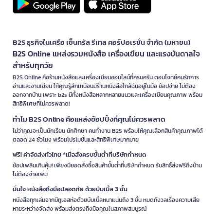
B2S ธุรกิจในเครือ เซ็นทรัล รีเทล คอร์ปอเรชั่น จำกัด (มหาชน)
B2S Online แหล่งรวมหนังสือ เครื่องเขียน และแรงบันดาลใจ
สำหรับทุกวัย
B2S Online คือร้านหนังสือและเครื่องเขียนออนไลน์ที่ครบครัน ตอบโจทย์คนรักการ
อ่านและงานเขียน ให้คุณรู้สึกเหมือนมีร้านหนังสือใกล้ฉันอยู่ในมือ ช้อปง่าย ไม่ต้อง
ออกจากบ้าน เพราะ b2s มีทั้งหนังสือหลากหลายแนวและเครื่องเขียนคุณภาพ พร้อม
สิทธิพิเศษที่ไม่ควรพลาด!
ทำไม B2S Online คือแหล่งช้อปปิ้งที่คุณไม่ควรพลาด
ไม่ว่าคุณจะเป็นนักเรียน นักศึกษา คนทำงาน B2S พร้อมให้คุณเลือกสินค้าคุณภาพได้
ตลอด 24 ชั่วโมง พร้อมโปรโมชั่นและสิทธิพิเศษมากมาย
ฟรี! ค่าจัดส่งทั่วไทย *เมื่อสั่งครบขั้นต่ำที่บริษัทกำหนด
ช้อปเพลินเกินคุ้ม! เพียงมียอดสั่งซื้อสินค้าขั้นต่ำที่บริษัทกำหนด รับสิทธิ์ส่งฟรีถึงบ้าน
ไม่ต้องจ่ายเพิ่ม
มั่นใจ หนังสือถึงมือปลอดภัย ด้วยบับเบิ้ล 3 ชั้น
หนังสือทุกเล่มจากบีทูเอสห่อด้วยบับเบิ้ลหนาแน่นถึง 3 ชั้น หมดกังวลเรื่องความเสีย
หายระหว่างจัดส่ง พร้อมส่งตรงถึงมือคุณในสภาพสมบูรณ์