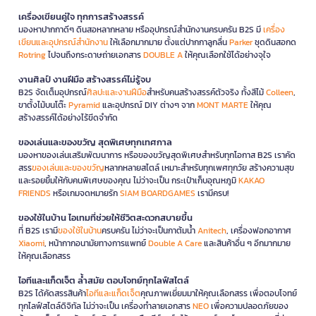
เครื่องเขียนคู่ใจ ทุกการสร้างสรรค์
มองหาปากกาดีๆ ดินสอหลากหลาย หรืออุปกรณ์สำนักงานครบครัน B2S มี
เครื่อง
เขียนและอุปกรณ์สำนักงาน
ให้เลือกมากมาย ตั้งแต่ปากกาลูกลื่น
Parker
ชุดดินสอกด
Rotring
ไปจนถึงกระดาษถ่ายเอกสาร
DOUBLE A
ให้คุณเลือกใช้ได้อย่างจุใจ
งานศิลป์ งานฝีมือ สร้างสรรค์ไม่รู้จบ
B2S จัดเต็มอุปกรณ์
ศิลปะและงานฝีมือ
สำหรับคนสร้างสรรค์ตัวจริง ทั้งสีไม้
Colleen
,
ขาตั้งไม้บนโต๊ะ
Pyramid
และอุปกรณ์ DIY ต่างๆ จาก
MONT MARTE
ให้คุณ
สร้างสรรค์ได้อย่างไร้ขีดจำกัด
ของเล่นและของขวัญ สุดพิเศษทุกเทศกาล
มองหาของเล่นเสริมพัฒนาการ หรือของขวัญสุดพิเศษสำหรับทุกโอกาส B2S เราคัด
สรร
ของเล่นและของขวัญ
หลากหลายสไตล์ เหมาะสำหรับทุกเพศทุกวัย สร้างความสุข
และรอยยิ้มให้กับคนพิเศษของคุณ ไม่ว่าจะเป็น กระเป๋าเก็บอุณหภูมิ
KAKAO
FRIENDS
หรือเกมจดหมายรัก
SIAM BOARDGAMES
เรามีครบ!
ของใช้ในบ้าน ไอเทมที่ช่วยให้ชีวิตสะดวกสบายขึ้น
ที่ B2S เรามี
ของใช้ในบ้าน
ครบครัน ไม่ว่าจะเป็นกาต้มน้ำ
Anitech
, เครื่องฟอกอากาศ
Xiaomi
, หน้ากากอนามัยทางการแพทย์
Double A Care
และสินค้าอื่น ๆ อีกมากมาย
ให้คุณเลือกสรร
ไอทีและแก็ดเจ็ต ล้ำสมัย ตอบโจทย์ทุกไลฟ์สไตล์
B2S ได้คัดสรรสินค้า
ไอทีและแก็ดเจ็ต
คุณภาพเยี่ยมมาให้คุณเลือกสรร เพื่อตอบโจทย์
ทุกไลฟ์สไตล์ดิจิทัล ไม่ว่าจะเป็น เครื่องทำลายเอกสาร
NEO
เพื่อความปลอดภัยของ