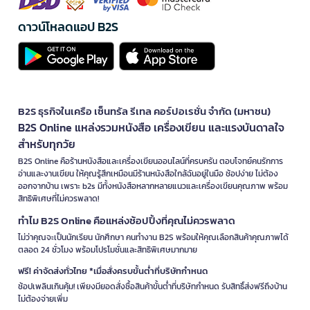
ดาวน์โหลดแอป B2S
B2S ธุรกิจในเครือ เซ็นทรัล รีเทล คอร์ปอเรชั่น จำกัด (มหาชน)
B2S Online แหล่งรวมหนังสือ เครื่องเขียน และแรงบันดาลใจ
สำหรับทุกวัย
B2S Online คือร้านหนังสือและเครื่องเขียนออนไลน์ที่ครบครัน ตอบโจทย์คนรักการ
อ่านและงานเขียน ให้คุณรู้สึกเหมือนมีร้านหนังสือใกล้ฉันอยู่ในมือ ช้อปง่าย ไม่ต้อง
ออกจากบ้าน เพราะ b2s มีทั้งหนังสือหลากหลายแนวและเครื่องเขียนคุณภาพ พร้อม
สิทธิพิเศษที่ไม่ควรพลาด!
ทำไม B2S Online คือแหล่งช้อปปิ้งที่คุณไม่ควรพลาด
ไม่ว่าคุณจะเป็นนักเรียน นักศึกษา คนทำงาน B2S พร้อมให้คุณเลือกสินค้าคุณภาพได้
ตลอด 24 ชั่วโมง พร้อมโปรโมชั่นและสิทธิพิเศษมากมาย
ฟรี! ค่าจัดส่งทั่วไทย *เมื่อสั่งครบขั้นต่ำที่บริษัทกำหนด
ช้อปเพลินเกินคุ้ม! เพียงมียอดสั่งซื้อสินค้าขั้นต่ำที่บริษัทกำหนด รับสิทธิ์ส่งฟรีถึงบ้าน
ไม่ต้องจ่ายเพิ่ม