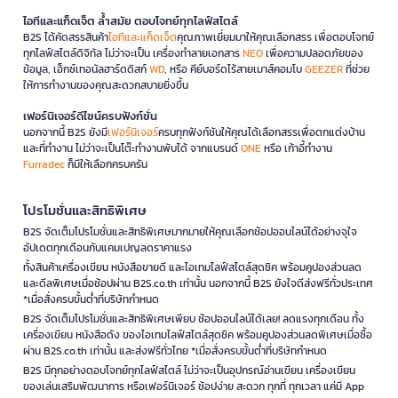
ไอทีและแก็ดเจ็ต ล้ำสมัย ตอบโจทย์ทุกไลฟ์สไตล์
B2S ได้คัดสรรสินค้า
ไอทีและแก็ดเจ็ต
คุณภาพเยี่ยมมาให้คุณเลือกสรร เพื่อตอบโจทย์
ทุกไลฟ์สไตล์ดิจิทัล ไม่ว่าจะเป็น เครื่องทำลายเอกสาร
NEO
เพื่อความปลอดภัยของ
ข้อมูล, เอ็กซ์เทอนัลฮาร์ดดิสก์
WD
, หรือ คีย์บอร์ดไร้สายเมาส์คอมโบ
GEEZER
ที่ช่วย
ให้การทำงานของคุณสะดวกสบายยิ่งขึ้น
เฟอร์นิเจอร์ดีไซน์ครบฟังก์ชั่น
นอกจากนี้ B2S ยังมี
เฟอร์นิเจอร์
ครบทุกฟังก์ชันให้คุณได้เลือกสรรเพื่อตกแต่งบ้าน
และที่ทำงาน ไม่ว่าจะเป็นโต๊ะทำงานพับได้ จากแบรนด์
ONE
หรือ เก้าอี้ทำงาน
Furradec
ก็มีให้เลือกครบครัน
โปรโมชั่นและสิทธิพิเศษ
B2S จัดเต็มโปรโมชั่นและสิทธิพิเศษมากมายให้คุณเลือกช้อปออนไลน์ได้อย่างจุใจ
อัปเดตทุกเดือนกับแคมเปญลดราคาแรง
ทั้งสินค้าเครื่องเขียน หนังสือขายดี และไอเทมไลฟ์สไตล์สุดชิค พร้อมคูปองส่วนลด
และดีลพิเศษเมื่อช้อปผ่าน B2S.co.th เท่านั้น นอกจากนี้ B2S ยังใจดีส่งฟรีทั่วประเทศ
*เมื่อสั่งครบขั้นต่ำที่บริษัทกำหนด
B2S จัดเต็มโปรโมชั่นและสิทธิพิเศษเพียบ ช้อปออนไลน์ได้เลย! ลดแรงทุกเดือน ทั้ง
เครื่องเขียน หนังสือดัง ของไอเทมไลฟ์สไตล์สุดชิค พร้อมคูปองส่วนลดพิเศษเมื่อซื้อ
ผ่าน B2S.co.th เท่านั้น และส่งฟรีทั่วไทย *เมื่อสั่งครบขั้นต่ำที่บริษัทกำหนด
B2S มีทุกอย่างตอบโจทย์ทุกไลฟ์สไตล์ ไม่ว่าจะเป็นอุปกรณ์อ่านเขียน เครื่องเขียน
ของเล่นเสริมพัฒนาการ หรือเฟอร์นิเจอร์ ช้อปง่าย สะดวก ทุกที่ ทุกเวลา แค่มี App