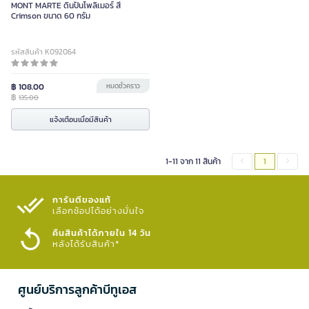
MONT MARTE ดินปั้นโพลิเมอร์ สี
Crimson ขนาด 60 กรัม
รหัสสินค้า K092064
฿ 108.00
หมดชั่วคราว
฿
135.00
แจ้งเตือนเมื่อมีสินค้า
1-11 จาก 11 สินค้า
1
การันตีของแท้
เลือกช้อปได้อย่างมั่นใจ​
คืนสินค้าได้ภายใน 14 วัน
หลังได้รับสินค้า*
ศูนย์บริการลูกค้าบีทูเอส