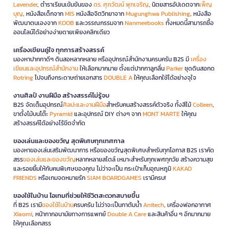
Lavender
, ตำราเรียนเข้มข้นของ
ดร. ศุภวัฒน์ พุกเจริญ
, นิตยสารอัปเดตจาก
เพ็ญ
บุญ
, หนังสือเด็กจาก
MIS
หนังสือจิตวิทยาจาก
Mugunghwa Publishing
, หนังสือ
พัฒนาตนเองจาก
KOOB
และวรรณกรรมจาก
Nanmeebooks
ทั้งหมดนี้สามารถซื้อ
ออนไลน์ได้อย่างง่ายดายเพียงคลิกเดียว
เครื่องเขียนคู่ใจ ทุกการสร้างสรรค์
มองหาปากกาดีๆ ดินสอหลากหลาย หรืออุปกรณ์สำนักงานครบครัน B2S มี
เครื่อง
เขียนและอุปกรณ์สำนักงาน
ให้เลือกมากมาย ตั้งแต่ปากกาลูกลื่น
Parker
ชุดดินสอกด
Rotring
ไปจนถึงกระดาษถ่ายเอกสาร
DOUBLE A
ให้คุณเลือกใช้ได้อย่างจุใจ
งานศิลป์ งานฝีมือ สร้างสรรค์ไม่รู้จบ
B2S จัดเต็มอุปกรณ์
ศิลปะและงานฝีมือ
สำหรับคนสร้างสรรค์ตัวจริง ทั้งสีไม้
Colleen
,
ขาตั้งไม้บนโต๊ะ
Pyramid
และอุปกรณ์ DIY ต่างๆ จาก
MONT MARTE
ให้คุณ
สร้างสรรค์ได้อย่างไร้ขีดจำกัด
ของเล่นและของขวัญ สุดพิเศษทุกเทศกาล
มองหาของเล่นเสริมพัฒนาการ หรือของขวัญสุดพิเศษสำหรับทุกโอกาส B2S เราคัด
สรร
ของเล่นและของขวัญ
หลากหลายสไตล์ เหมาะสำหรับทุกเพศทุกวัย สร้างความสุข
และรอยยิ้มให้กับคนพิเศษของคุณ ไม่ว่าจะเป็น กระเป๋าเก็บอุณหภูมิ
KAKAO
FRIENDS
หรือเกมจดหมายรัก
SIAM BOARDGAMES
เรามีครบ!
ของใช้ในบ้าน ไอเทมที่ช่วยให้ชีวิตสะดวกสบายขึ้น
ที่ B2S เรามี
ของใช้ในบ้าน
ครบครัน ไม่ว่าจะเป็นกาต้มน้ำ
Anitech
, เครื่องฟอกอากาศ
Xiaomi
, หน้ากากอนามัยทางการแพทย์
Double A Care
และสินค้าอื่น ๆ อีกมากมาย
ให้คุณเลือกสรร