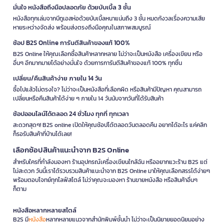
มั่นใจ หนังสือถึงมือปลอดภัย ด้วยบับเบิ้ล 3 ชั้น
หนังสือทุกเล่มจากบีทูเอสห่อด้วยบับเบิ้ลหนาแน่นถึง 3 ชั้น หมดกังวลเรื่องความเสีย
หายระหว่างจัดส่ง พร้อมส่งตรงถึงมือคุณในสภาพสมบูรณ์
ช้อป B2S Online การันตีสินค้าของแท้ 100%
B2S Online ให้คุณเลือกซื้อสินค้าหลากหลาย ไม่ว่าจะเป็นหนังสือ เครื่องเขียน หรือ
อื่นๆ อีกมากมายได้อย่างมั่นใจ ด้วยการการันตีสินค้าของแท้ 100% ทุกชิ้น
เปลี่ยน/คืนสินค้าง่าย ภายใน 14 วัน
ซื้อไปแล้วไม่ตรงใจ? ไม่ว่าจะเป็นหนังสือที่เลือกผิด หรือสินค้ามีปัญหา คุณสามารถ
เปลี่ยนหรือคืนสินค้าได้ง่าย ๆ ภายใน 14 วันนับจากวันที่ได้รับสินค้า
ช้อปออนไลน์ได้ตลอด 24 ชั่วโมง ทุกที่ ทุกเวลา
สะดวกสุดๆ! B2S online เปิดให้คุณช้อปได้ตลอดวันตลอดคืน อยากได้อะไร แค่คลิก
ก็รอรับสินค้าที่บ้านได้เลย!
เลือกช้อปสินค้าแนะนำจาก B2S Online
สำหรับใครที่กำลังมองหา ร้านอุปกรณ์เครื่องเขียนใกล้ฉัน หรืออยากแวะร้าน B2S แต่
ไม่สะดวก วันนี้เราได้รวบรวมสินค้าแนะนำจาก B2S Online มาให้คุณเลือกสรรได้ง่ายๆ
พร้อมตอบโจทย์ทุกไลฟ์สไตล์ ไม่ว่าคุณจะมองหา ร้านขายหนังสือ หรือสินค้าอื่นๆ
ก็ตาม
หนังสือหลากหลายสไตล์
B2S มี
หนังสือ
หลากหลายแนวจากสำนักพิมพ์ชั้นนำ ไม่ว่าจะเป็นนิยายยอดนิยมอย่าง