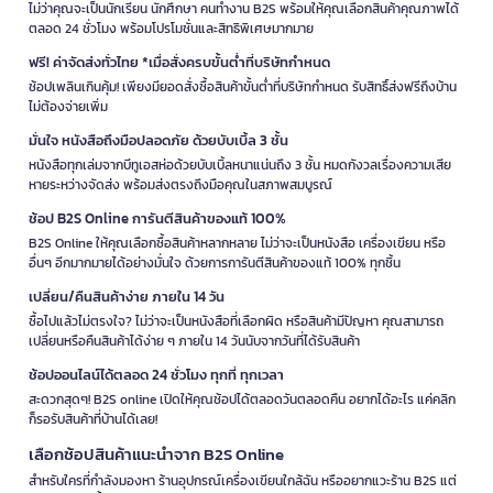
ไม่ว่าคุณจะเป็นนักเรียน นักศึกษา คนทำงาน B2S พร้อมให้คุณเลือกสินค้าคุณภาพได้
ตลอด 24 ชั่วโมง พร้อมโปรโมชั่นและสิทธิพิเศษมากมาย
ฟรี! ค่าจัดส่งทั่วไทย *เมื่อสั่งครบขั้นต่ำที่บริษัทกำหนด
ช้อปเพลินเกินคุ้ม! เพียงมียอดสั่งซื้อสินค้าขั้นต่ำที่บริษัทกำหนด รับสิทธิ์ส่งฟรีถึงบ้าน
ไม่ต้องจ่ายเพิ่ม
มั่นใจ หนังสือถึงมือปลอดภัย ด้วยบับเบิ้ล 3 ชั้น
หนังสือทุกเล่มจากบีทูเอสห่อด้วยบับเบิ้ลหนาแน่นถึง 3 ชั้น หมดกังวลเรื่องความเสีย
หายระหว่างจัดส่ง พร้อมส่งตรงถึงมือคุณในสภาพสมบูรณ์
ช้อป B2S Online การันตีสินค้าของแท้ 100%
B2S Online ให้คุณเลือกซื้อสินค้าหลากหลาย ไม่ว่าจะเป็นหนังสือ เครื่องเขียน หรือ
อื่นๆ อีกมากมายได้อย่างมั่นใจ ด้วยการการันตีสินค้าของแท้ 100% ทุกชิ้น
เปลี่ยน/คืนสินค้าง่าย ภายใน 14 วัน
ซื้อไปแล้วไม่ตรงใจ? ไม่ว่าจะเป็นหนังสือที่เลือกผิด หรือสินค้ามีปัญหา คุณสามารถ
เปลี่ยนหรือคืนสินค้าได้ง่าย ๆ ภายใน 14 วันนับจากวันที่ได้รับสินค้า
ช้อปออนไลน์ได้ตลอด 24 ชั่วโมง ทุกที่ ทุกเวลา
สะดวกสุดๆ! B2S online เปิดให้คุณช้อปได้ตลอดวันตลอดคืน อยากได้อะไร แค่คลิก
ก็รอรับสินค้าที่บ้านได้เลย!
เลือกช้อปสินค้าแนะนำจาก B2S Online
สำหรับใครที่กำลังมองหา ร้านอุปกรณ์เครื่องเขียนใกล้ฉัน หรืออยากแวะร้าน B2S แต่