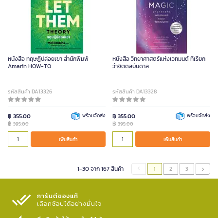
หนังสือ ทฤษฎีปล่อยเขา สำนักพิมพ์
หนังสือ วิทยาศาสตร์แห่งเวทมนต์ ที่เรียก
Amarin HOW-TO
ว่าจิตดลบันดาล
รหัสสินค้า DA13326
รหัสสินค้า DA13328
฿ 355.00
พร้อมจัดส่ง
฿ 355.00
พร้อมจัดส่ง
฿
฿
395.00
395.00
เพิ่มสินค้า
เพิ่มสินค้า
1-30 จาก 167 สินค้า
1
2
3
การันตีของแท้
เลือกช้อปได้อย่างมั่นใจ​