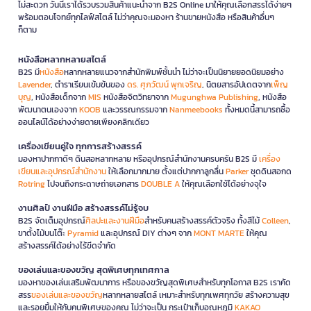
ไม่สะดวก วันนี้เราได้รวบรวมสินค้าแนะนำจาก B2S Online มาให้คุณเลือกสรรได้ง่ายๆ
พร้อมตอบโจทย์ทุกไลฟ์สไตล์ ไม่ว่าคุณจะมองหา ร้านขายหนังสือ หรือสินค้าอื่นๆ
ก็ตาม
หนังสือหลากหลายสไตล์
B2S มี
หนังสือ
หลากหลายแนวจากสำนักพิมพ์ชั้นนำ ไม่ว่าจะเป็นนิยายยอดนิยมอย่าง
Lavender
, ตำราเรียนเข้มข้นของ
ดร. ศุภวัฒน์ พุกเจริญ
, นิตยสารอัปเดตจาก
เพ็ญ
บุญ
, หนังสือเด็กจาก
MIS
หนังสือจิตวิทยาจาก
Mugunghwa Publishing
, หนังสือ
พัฒนาตนเองจาก
KOOB
และวรรณกรรมจาก
Nanmeebooks
ทั้งหมดนี้สามารถซื้อ
ออนไลน์ได้อย่างง่ายดายเพียงคลิกเดียว
เครื่องเขียนคู่ใจ ทุกการสร้างสรรค์
มองหาปากกาดีๆ ดินสอหลากหลาย หรืออุปกรณ์สำนักงานครบครัน B2S มี
เครื่อง
เขียนและอุปกรณ์สำนักงาน
ให้เลือกมากมาย ตั้งแต่ปากกาลูกลื่น
Parker
ชุดดินสอกด
Rotring
ไปจนถึงกระดาษถ่ายเอกสาร
DOUBLE A
ให้คุณเลือกใช้ได้อย่างจุใจ
งานศิลป์ งานฝีมือ สร้างสรรค์ไม่รู้จบ
B2S จัดเต็มอุปกรณ์
ศิลปะและงานฝีมือ
สำหรับคนสร้างสรรค์ตัวจริง ทั้งสีไม้
Colleen
,
ขาตั้งไม้บนโต๊ะ
Pyramid
และอุปกรณ์ DIY ต่างๆ จาก
MONT MARTE
ให้คุณ
สร้างสรรค์ได้อย่างไร้ขีดจำกัด
ของเล่นและของขวัญ สุดพิเศษทุกเทศกาล
มองหาของเล่นเสริมพัฒนาการ หรือของขวัญสุดพิเศษสำหรับทุกโอกาส B2S เราคัด
สรร
ของเล่นและของขวัญ
หลากหลายสไตล์ เหมาะสำหรับทุกเพศทุกวัย สร้างความสุข
และรอยยิ้มให้กับคนพิเศษของคุณ ไม่ว่าจะเป็น กระเป๋าเก็บอุณหภูมิ
KAKAO