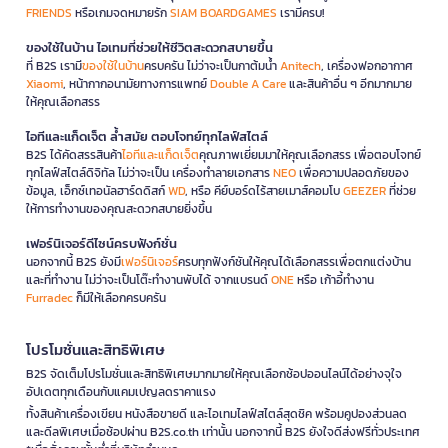
FRIENDS
หรือเกมจดหมายรัก
SIAM BOARDGAMES
เรามีครบ!
ของใช้ในบ้าน ไอเทมที่ช่วยให้ชีวิตสะดวกสบายขึ้น
ที่ B2S เรามี
ของใช้ในบ้าน
ครบครัน ไม่ว่าจะเป็นกาต้มน้ำ
Anitech
, เครื่องฟอกอากาศ
Xiaomi
, หน้ากากอนามัยทางการแพทย์
Double A Care
และสินค้าอื่น ๆ อีกมากมาย
ให้คุณเลือกสรร
ไอทีและแก็ดเจ็ต ล้ำสมัย ตอบโจทย์ทุกไลฟ์สไตล์
B2S ได้คัดสรรสินค้า
ไอทีและแก็ดเจ็ต
คุณภาพเยี่ยมมาให้คุณเลือกสรร เพื่อตอบโจทย์
ทุกไลฟ์สไตล์ดิจิทัล ไม่ว่าจะเป็น เครื่องทำลายเอกสาร
NEO
เพื่อความปลอดภัยของ
ข้อมูล, เอ็กซ์เทอนัลฮาร์ดดิสก์
WD
, หรือ คีย์บอร์ดไร้สายเมาส์คอมโบ
GEEZER
ที่ช่วย
ให้การทำงานของคุณสะดวกสบายยิ่งขึ้น
เฟอร์นิเจอร์ดีไซน์ครบฟังก์ชั่น
นอกจากนี้ B2S ยังมี
เฟอร์นิเจอร์
ครบทุกฟังก์ชันให้คุณได้เลือกสรรเพื่อตกแต่งบ้าน
และที่ทำงาน ไม่ว่าจะเป็นโต๊ะทำงานพับได้ จากแบรนด์
ONE
หรือ เก้าอี้ทำงาน
Furradec
ก็มีให้เลือกครบครัน
โปรโมชั่นและสิทธิพิเศษ
B2S จัดเต็มโปรโมชั่นและสิทธิพิเศษมากมายให้คุณเลือกช้อปออนไลน์ได้อย่างจุใจ
อัปเดตทุกเดือนกับแคมเปญลดราคาแรง
ทั้งสินค้าเครื่องเขียน หนังสือขายดี และไอเทมไลฟ์สไตล์สุดชิค พร้อมคูปองส่วนลด
และดีลพิเศษเมื่อช้อปผ่าน B2S.co.th เท่านั้น นอกจากนี้ B2S ยังใจดีส่งฟรีทั่วประเทศ