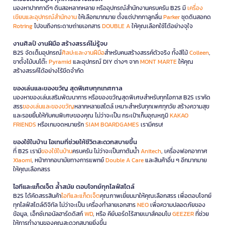
มองหาปากกาดีๆ ดินสอหลากหลาย หรืออุปกรณ์สำนักงานครบครัน B2S มี
เครื่อง
เขียนและอุปกรณ์สำนักงาน
ให้เลือกมากมาย ตั้งแต่ปากกาลูกลื่น
Parker
ชุดดินสอกด
Rotring
ไปจนถึงกระดาษถ่ายเอกสาร
DOUBLE A
ให้คุณเลือกใช้ได้อย่างจุใจ
งานศิลป์ งานฝีมือ สร้างสรรค์ไม่รู้จบ
B2S จัดเต็มอุปกรณ์
ศิลปะและงานฝีมือ
สำหรับคนสร้างสรรค์ตัวจริง ทั้งสีไม้
Colleen
,
ขาตั้งไม้บนโต๊ะ
Pyramid
และอุปกรณ์ DIY ต่างๆ จาก
MONT MARTE
ให้คุณ
สร้างสรรค์ได้อย่างไร้ขีดจำกัด
ของเล่นและของขวัญ สุดพิเศษทุกเทศกาล
มองหาของเล่นเสริมพัฒนาการ หรือของขวัญสุดพิเศษสำหรับทุกโอกาส B2S เราคัด
สรร
ของเล่นและของขวัญ
หลากหลายสไตล์ เหมาะสำหรับทุกเพศทุกวัย สร้างความสุข
และรอยยิ้มให้กับคนพิเศษของคุณ ไม่ว่าจะเป็น กระเป๋าเก็บอุณหภูมิ
KAKAO
FRIENDS
หรือเกมจดหมายรัก
SIAM BOARDGAMES
เรามีครบ!
ของใช้ในบ้าน ไอเทมที่ช่วยให้ชีวิตสะดวกสบายขึ้น
ที่ B2S เรามี
ของใช้ในบ้าน
ครบครัน ไม่ว่าจะเป็นกาต้มน้ำ
Anitech
, เครื่องฟอกอากาศ
Xiaomi
, หน้ากากอนามัยทางการแพทย์
Double A Care
และสินค้าอื่น ๆ อีกมากมาย
ให้คุณเลือกสรร
ไอทีและแก็ดเจ็ต ล้ำสมัย ตอบโจทย์ทุกไลฟ์สไตล์
B2S ได้คัดสรรสินค้า
ไอทีและแก็ดเจ็ต
คุณภาพเยี่ยมมาให้คุณเลือกสรร เพื่อตอบโจทย์
ทุกไลฟ์สไตล์ดิจิทัล ไม่ว่าจะเป็น เครื่องทำลายเอกสาร
NEO
เพื่อความปลอดภัยของ
ข้อมูล, เอ็กซ์เทอนัลฮาร์ดดิสก์
WD
, หรือ คีย์บอร์ดไร้สายเมาส์คอมโบ
GEEZER
ที่ช่วย
ให้การทำงานของคุณสะดวกสบายยิ่งขึ้น