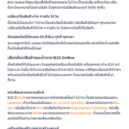
B2S Online ให้คุณเลือกซื้อสินค้าหลากหลาย ไม่ว่าจะเป็นหนังสือ เครื่องเขียน หรือ
อื่นๆ อีกมากมายได้อย่างมั่นใจ ด้วยการการันตีสินค้าของแท้ 100% ทุกชิ้น
เปลี่ยน/คืนสินค้าง่าย ภายใน 14 วัน
ซื้อไปแล้วไม่ตรงใจ? ไม่ว่าจะเป็นหนังสือที่เลือกผิด หรือสินค้ามีปัญหา คุณสามารถ
เปลี่ยนหรือคืนสินค้าได้ง่าย ๆ ภายใน 14 วันนับจากวันที่ได้รับสินค้า
ช้อปออนไลน์ได้ตลอด 24 ชั่วโมง ทุกที่ ทุกเวลา
สะดวกสุดๆ! B2S online เปิดให้คุณช้อปได้ตลอดวันตลอดคืน อยากได้อะไร แค่คลิก
ก็รอรับสินค้าที่บ้านได้เลย!
เลือกช้อปสินค้าแนะนำจาก B2S Online
สำหรับใครที่กำลังมองหา ร้านอุปกรณ์เครื่องเขียนใกล้ฉัน หรืออยากแวะร้าน B2S แต่
ไม่สะดวก วันนี้เราได้รวบรวมสินค้าแนะนำจาก B2S Online มาให้คุณเลือกสรรได้ง่ายๆ
พร้อมตอบโจทย์ทุกไลฟ์สไตล์ ไม่ว่าคุณจะมองหา ร้านขายหนังสือ หรือสินค้าอื่นๆ
ก็ตาม
หนังสือหลากหลายสไตล์
B2S มี
หนังสือ
หลากหลายแนวจากสำนักพิมพ์ชั้นนำ ไม่ว่าจะเป็นนิยายยอดนิยมอย่าง
Lavender
, ตำราเรียนเข้มข้นของ
ดร. ศุภวัฒน์ พุกเจริญ
, นิตยสารอัปเดตจาก
เพ็ญ
บุญ
, หนังสือเด็กจาก
MIS
หนังสือจิตวิทยาจาก
Mugunghwa Publishing
, หนังสือ
พัฒนาตนเองจาก
KOOB
และวรรณกรรมจาก
Nanmeebooks
ทั้งหมดนี้สามารถซื้อ
ออนไลน์ได้อย่างง่ายดายเพียงคลิกเดียว
เครื่องเขียนคู่ใจ ทุกการสร้างสรรค์