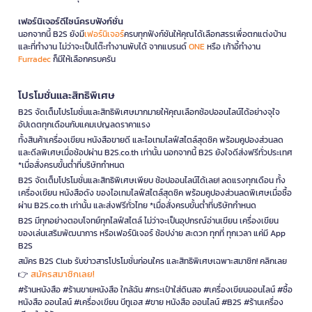
เฟอร์นิเจอร์ดีไซน์ครบฟังก์ชั่น
นอกจากนี้ B2S ยังมี
เฟอร์นิเจอร์
ครบทุกฟังก์ชันให้คุณได้เลือกสรรเพื่อตกแต่งบ้าน
และที่ทำงาน ไม่ว่าจะเป็นโต๊ะทำงานพับได้ จากแบรนด์
ONE
หรือ เก้าอี้ทำงาน
Furradec
ก็มีให้เลือกครบครัน
โปรโมชั่นและสิทธิพิเศษ
B2S จัดเต็มโปรโมชั่นและสิทธิพิเศษมากมายให้คุณเลือกช้อปออนไลน์ได้อย่างจุใจ
อัปเดตทุกเดือนกับแคมเปญลดราคาแรง
ทั้งสินค้าเครื่องเขียน หนังสือขายดี และไอเทมไลฟ์สไตล์สุดชิค พร้อมคูปองส่วนลด
และดีลพิเศษเมื่อช้อปผ่าน B2S.co.th เท่านั้น นอกจากนี้ B2S ยังใจดีส่งฟรีทั่วประเทศ
*เมื่อสั่งครบขั้นต่ำที่บริษัทกำหนด
B2S จัดเต็มโปรโมชั่นและสิทธิพิเศษเพียบ ช้อปออนไลน์ได้เลย! ลดแรงทุกเดือน ทั้ง
เครื่องเขียน หนังสือดัง ของไอเทมไลฟ์สไตล์สุดชิค พร้อมคูปองส่วนลดพิเศษเมื่อซื้อ
ผ่าน B2S.co.th เท่านั้น และส่งฟรีทั่วไทย *เมื่อสั่งครบขั้นต่ำที่บริษัทกำหนด
B2S มีทุกอย่างตอบโจทย์ทุกไลฟ์สไตล์ ไม่ว่าจะเป็นอุปกรณ์อ่านเขียน เครื่องเขียน
ของเล่นเสริมพัฒนาการ หรือเฟอร์นิเจอร์ ช้อปง่าย สะดวก ทุกที่ ทุกเวลา แค่มี App
B2S
สมัคร B2S Club รับข่าวสารโปรโมชั่นก่อนใคร และสิทธิพิเศษเฉพาะสมาชิก! คลิกเลย
สมัครสมาชิกเลย!
👉
#ร้านหนังสือ #ร้านขายหนังสือ ใกล้ฉัน #กระเป๋าใส่ดินสอ #เครื่องเขียนออนไลน์ #ซื้อ
หนังสือ ออนไลน์ #เครื่องเขียน บีทูเอส #ขาย หนังสือ ออนไลน์ #B2S #ร้านเครื่อง