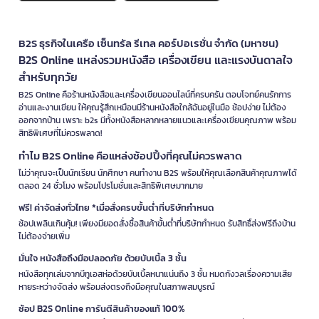
B2S ธุรกิจในเครือ เซ็นทรัล รีเทล คอร์ปอเรชั่น จำกัด (มหาชน)
B2S Online แหล่งรวมหนังสือ เครื่องเขียน และแรงบันดาลใจ
สำหรับทุกวัย
B2S Online คือร้านหนังสือและเครื่องเขียนออนไลน์ที่ครบครัน ตอบโจทย์คนรักการ
อ่านและงานเขียน ให้คุณรู้สึกเหมือนมีร้านหนังสือใกล้ฉันอยู่ในมือ ช้อปง่าย ไม่ต้อง
ออกจากบ้าน เพราะ b2s มีทั้งหนังสือหลากหลายแนวและเครื่องเขียนคุณภาพ พร้อม
สิทธิพิเศษที่ไม่ควรพลาด!
ทำไม B2S Online คือแหล่งช้อปปิ้งที่คุณไม่ควรพลาด
ไม่ว่าคุณจะเป็นนักเรียน นักศึกษา คนทำงาน B2S พร้อมให้คุณเลือกสินค้าคุณภาพได้
ตลอด 24 ชั่วโมง พร้อมโปรโมชั่นและสิทธิพิเศษมากมาย
ฟรี! ค่าจัดส่งทั่วไทย *เมื่อสั่งครบขั้นต่ำที่บริษัทกำหนด
ช้อปเพลินเกินคุ้ม! เพียงมียอดสั่งซื้อสินค้าขั้นต่ำที่บริษัทกำหนด รับสิทธิ์ส่งฟรีถึงบ้าน
ไม่ต้องจ่ายเพิ่ม
มั่นใจ หนังสือถึงมือปลอดภัย ด้วยบับเบิ้ล 3 ชั้น
หนังสือทุกเล่มจากบีทูเอสห่อด้วยบับเบิ้ลหนาแน่นถึง 3 ชั้น หมดกังวลเรื่องความเสีย
หายระหว่างจัดส่ง พร้อมส่งตรงถึงมือคุณในสภาพสมบูรณ์
ช้อป B2S Online การันตีสินค้าของแท้ 100%