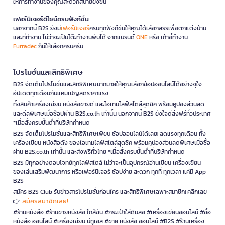
ให้การทำงานของคุณสะดวกสบายยิ่งขึ้น
เฟอร์นิเจอร์ดีไซน์ครบฟังก์ชั่น
นอกจากนี้ B2S ยังมี
เฟอร์นิเจอร์
ครบทุกฟังก์ชันให้คุณได้เลือกสรรเพื่อตกแต่งบ้าน
และที่ทำงาน ไม่ว่าจะเป็นโต๊ะทำงานพับได้ จากแบรนด์
ONE
หรือ เก้าอี้ทำงาน
Furradec
ก็มีให้เลือกครบครัน
โปรโมชั่นและสิทธิพิเศษ
B2S จัดเต็มโปรโมชั่นและสิทธิพิเศษมากมายให้คุณเลือกช้อปออนไลน์ได้อย่างจุใจ
อัปเดตทุกเดือนกับแคมเปญลดราคาแรง
ทั้งสินค้าเครื่องเขียน หนังสือขายดี และไอเทมไลฟ์สไตล์สุดชิค พร้อมคูปองส่วนลด
และดีลพิเศษเมื่อช้อปผ่าน B2S.co.th เท่านั้น นอกจากนี้ B2S ยังใจดีส่งฟรีทั่วประเทศ
*เมื่อสั่งครบขั้นต่ำที่บริษัทกำหนด
B2S จัดเต็มโปรโมชั่นและสิทธิพิเศษเพียบ ช้อปออนไลน์ได้เลย! ลดแรงทุกเดือน ทั้ง
เครื่องเขียน หนังสือดัง ของไอเทมไลฟ์สไตล์สุดชิค พร้อมคูปองส่วนลดพิเศษเมื่อซื้อ
ผ่าน B2S.co.th เท่านั้น และส่งฟรีทั่วไทย *เมื่อสั่งครบขั้นต่ำที่บริษัทกำหนด
B2S มีทุกอย่างตอบโจทย์ทุกไลฟ์สไตล์ ไม่ว่าจะเป็นอุปกรณ์อ่านเขียน เครื่องเขียน
ของเล่นเสริมพัฒนาการ หรือเฟอร์นิเจอร์ ช้อปง่าย สะดวก ทุกที่ ทุกเวลา แค่มี App
B2S
สมัคร B2S Club รับข่าวสารโปรโมชั่นก่อนใคร และสิทธิพิเศษเฉพาะสมาชิก! คลิกเลย
สมัครสมาชิกเลย!
👉
#ร้านหนังสือ #ร้านขายหนังสือ ใกล้ฉัน #กระเป๋าใส่ดินสอ #เครื่องเขียนออนไลน์ #ซื้อ
หนังสือ ออนไลน์ #เครื่องเขียน บีทูเอส #ขาย หนังสือ ออนไลน์ #B2S #ร้านเครื่อง