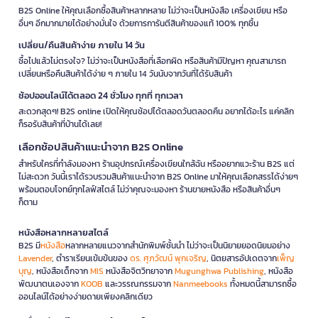
B2S Online ให้คุณเลือกซื้อสินค้าหลากหลาย ไม่ว่าจะเป็นหนังสือ เครื่องเขียน หรือ
อื่นๆ อีกมากมายได้อย่างมั่นใจ ด้วยการการันตีสินค้าของแท้ 100% ทุกชิ้น
เปลี่ยน/คืนสินค้าง่าย ภายใน 14 วัน
ซื้อไปแล้วไม่ตรงใจ? ไม่ว่าจะเป็นหนังสือที่เลือกผิด หรือสินค้ามีปัญหา คุณสามารถ
เปลี่ยนหรือคืนสินค้าได้ง่าย ๆ ภายใน 14 วันนับจากวันที่ได้รับสินค้า
ช้อปออนไลน์ได้ตลอด 24 ชั่วโมง ทุกที่ ทุกเวลา
สะดวกสุดๆ! B2S online เปิดให้คุณช้อปได้ตลอดวันตลอดคืน อยากได้อะไร แค่คลิก
ก็รอรับสินค้าที่บ้านได้เลย!
เลือกช้อปสินค้าแนะนำจาก B2S Online
สำหรับใครที่กำลังมองหา ร้านอุปกรณ์เครื่องเขียนใกล้ฉัน หรืออยากแวะร้าน B2S แต่
ไม่สะดวก วันนี้เราได้รวบรวมสินค้าแนะนำจาก B2S Online มาให้คุณเลือกสรรได้ง่ายๆ
พร้อมตอบโจทย์ทุกไลฟ์สไตล์ ไม่ว่าคุณจะมองหา ร้านขายหนังสือ หรือสินค้าอื่นๆ
ก็ตาม
หนังสือหลากหลายสไตล์
B2S มี
หนังสือ
หลากหลายแนวจากสำนักพิมพ์ชั้นนำ ไม่ว่าจะเป็นนิยายยอดนิยมอย่าง
Lavender
, ตำราเรียนเข้มข้นของ
ดร. ศุภวัฒน์ พุกเจริญ
, นิตยสารอัปเดตจาก
เพ็ญ
บุญ
, หนังสือเด็กจาก
MIS
หนังสือจิตวิทยาจาก
Mugunghwa Publishing
, หนังสือ
พัฒนาตนเองจาก
KOOB
และวรรณกรรมจาก
Nanmeebooks
ทั้งหมดนี้สามารถซื้อ
ออนไลน์ได้อย่างง่ายดายเพียงคลิกเดียว