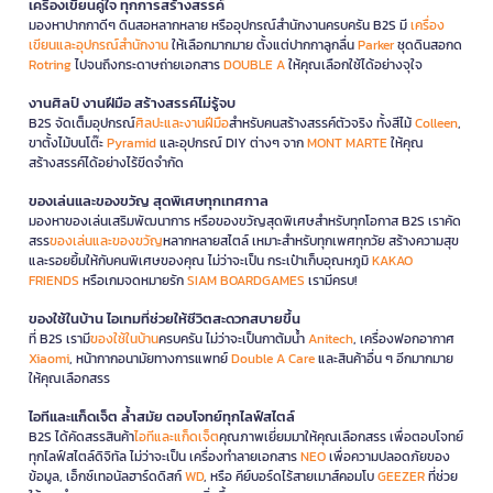
เครื่องเขียนคู่ใจ ทุกการสร้างสรรค์
มองหาปากกาดีๆ ดินสอหลากหลาย หรืออุปกรณ์สำนักงานครบครัน B2S มี
เครื่อง
เขียนและอุปกรณ์สำนักงาน
ให้เลือกมากมาย ตั้งแต่ปากกาลูกลื่น
Parker
ชุดดินสอกด
Rotring
ไปจนถึงกระดาษถ่ายเอกสาร
DOUBLE A
ให้คุณเลือกใช้ได้อย่างจุใจ
งานศิลป์ งานฝีมือ สร้างสรรค์ไม่รู้จบ
B2S จัดเต็มอุปกรณ์
ศิลปะและงานฝีมือ
สำหรับคนสร้างสรรค์ตัวจริง ทั้งสีไม้
Colleen
,
ขาตั้งไม้บนโต๊ะ
Pyramid
และอุปกรณ์ DIY ต่างๆ จาก
MONT MARTE
ให้คุณ
สร้างสรรค์ได้อย่างไร้ขีดจำกัด
ของเล่นและของขวัญ สุดพิเศษทุกเทศกาล
มองหาของเล่นเสริมพัฒนาการ หรือของขวัญสุดพิเศษสำหรับทุกโอกาส B2S เราคัด
สรร
ของเล่นและของขวัญ
หลากหลายสไตล์ เหมาะสำหรับทุกเพศทุกวัย สร้างความสุข
และรอยยิ้มให้กับคนพิเศษของคุณ ไม่ว่าจะเป็น กระเป๋าเก็บอุณหภูมิ
KAKAO
FRIENDS
หรือเกมจดหมายรัก
SIAM BOARDGAMES
เรามีครบ!
ของใช้ในบ้าน ไอเทมที่ช่วยให้ชีวิตสะดวกสบายขึ้น
ที่ B2S เรามี
ของใช้ในบ้าน
ครบครัน ไม่ว่าจะเป็นกาต้มน้ำ
Anitech
, เครื่องฟอกอากาศ
Xiaomi
, หน้ากากอนามัยทางการแพทย์
Double A Care
และสินค้าอื่น ๆ อีกมากมาย
ให้คุณเลือกสรร
ไอทีและแก็ดเจ็ต ล้ำสมัย ตอบโจทย์ทุกไลฟ์สไตล์
B2S ได้คัดสรรสินค้า
ไอทีและแก็ดเจ็ต
คุณภาพเยี่ยมมาให้คุณเลือกสรร เพื่อตอบโจทย์
ทุกไลฟ์สไตล์ดิจิทัล ไม่ว่าจะเป็น เครื่องทำลายเอกสาร
NEO
เพื่อความปลอดภัยของ
ข้อมูล, เอ็กซ์เทอนัลฮาร์ดดิสก์
WD
, หรือ คีย์บอร์ดไร้สายเมาส์คอมโบ
GEEZER
ที่ช่วย