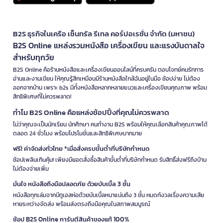
B2S ธุรกิจในเครือ เซ็นทรัล รีเทล คอร์ปอเรชั่น จำกัด (มหาชน)
B2S Online แหล่งรวมหนังสือ เครื่องเขียน และแรงบันดาลใจ
สำหรับทุกวัย
B2S Online คือร้านหนังสือและเครื่องเขียนออนไลน์ที่ครบครัน ตอบโจทย์คนรักการ
อ่านและงานเขียน ให้คุณรู้สึกเหมือนมีร้านหนังสือใกล้ฉันอยู่ในมือ ช้อปง่าย ไม่ต้อง
ออกจากบ้าน เพราะ b2s มีทั้งหนังสือหลากหลายแนวและเครื่องเขียนคุณภาพ พร้อม
สิทธิพิเศษที่ไม่ควรพลาด!
ทำไม B2S Online คือแหล่งช้อปปิ้งที่คุณไม่ควรพลาด
ไม่ว่าคุณจะเป็นนักเรียน นักศึกษา คนทำงาน B2S พร้อมให้คุณเลือกสินค้าคุณภาพได้
ตลอด 24 ชั่วโมง พร้อมโปรโมชั่นและสิทธิพิเศษมากมาย
ฟรี! ค่าจัดส่งทั่วไทย *เมื่อสั่งครบขั้นต่ำที่บริษัทกำหนด
ช้อปเพลินเกินคุ้ม! เพียงมียอดสั่งซื้อสินค้าขั้นต่ำที่บริษัทกำหนด รับสิทธิ์ส่งฟรีถึงบ้าน
ไม่ต้องจ่ายเพิ่ม
มั่นใจ หนังสือถึงมือปลอดภัย ด้วยบับเบิ้ล 3 ชั้น
หนังสือทุกเล่มจากบีทูเอสห่อด้วยบับเบิ้ลหนาแน่นถึง 3 ชั้น หมดกังวลเรื่องความเสีย
หายระหว่างจัดส่ง พร้อมส่งตรงถึงมือคุณในสภาพสมบูรณ์
ช้อป B2S Online การันตีสินค้าของแท้ 100%