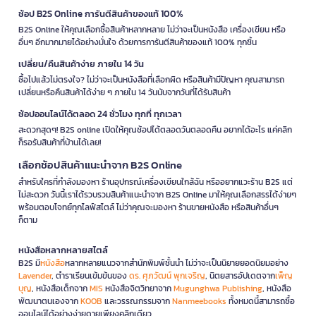
ช้อป B2S Online การันตีสินค้าของแท้ 100%
B2S Online ให้คุณเลือกซื้อสินค้าหลากหลาย ไม่ว่าจะเป็นหนังสือ เครื่องเขียน หรือ
อื่นๆ อีกมากมายได้อย่างมั่นใจ ด้วยการการันตีสินค้าของแท้ 100% ทุกชิ้น
เปลี่ยน/คืนสินค้าง่าย ภายใน 14 วัน
ซื้อไปแล้วไม่ตรงใจ? ไม่ว่าจะเป็นหนังสือที่เลือกผิด หรือสินค้ามีปัญหา คุณสามารถ
เปลี่ยนหรือคืนสินค้าได้ง่าย ๆ ภายใน 14 วันนับจากวันที่ได้รับสินค้า
ช้อปออนไลน์ได้ตลอด 24 ชั่วโมง ทุกที่ ทุกเวลา
สะดวกสุดๆ! B2S online เปิดให้คุณช้อปได้ตลอดวันตลอดคืน อยากได้อะไร แค่คลิก
ก็รอรับสินค้าที่บ้านได้เลย!
เลือกช้อปสินค้าแนะนำจาก B2S Online
สำหรับใครที่กำลังมองหา ร้านอุปกรณ์เครื่องเขียนใกล้ฉัน หรืออยากแวะร้าน B2S แต่
ไม่สะดวก วันนี้เราได้รวบรวมสินค้าแนะนำจาก B2S Online มาให้คุณเลือกสรรได้ง่ายๆ
พร้อมตอบโจทย์ทุกไลฟ์สไตล์ ไม่ว่าคุณจะมองหา ร้านขายหนังสือ หรือสินค้าอื่นๆ
ก็ตาม
หนังสือหลากหลายสไตล์
B2S มี
หนังสือ
หลากหลายแนวจากสำนักพิมพ์ชั้นนำ ไม่ว่าจะเป็นนิยายยอดนิยมอย่าง
Lavender
, ตำราเรียนเข้มข้นของ
ดร. ศุภวัฒน์ พุกเจริญ
, นิตยสารอัปเดตจาก
เพ็ญ
บุญ
, หนังสือเด็กจาก
MIS
หนังสือจิตวิทยาจาก
Mugunghwa Publishing
, หนังสือ
พัฒนาตนเองจาก
KOOB
และวรรณกรรมจาก
Nanmeebooks
ทั้งหมดนี้สามารถซื้อ
ออนไลน์ได้อย่างง่ายดายเพียงคลิกเดียว