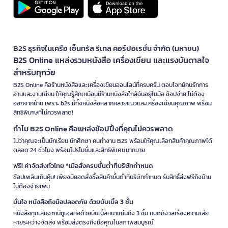
B2S ธุรกิจในเครือ เซ็นทรัล รีเทล คอร์ปอเรชั่น จำกัด (มหาชน)
B2S Online แหล่งรวมหนังสือ เครื่องเขียน และแรงบันดาลใจ
สำหรับทุกวัย
B2S Online คือร้านหนังสือและเครื่องเขียนออนไลน์ที่ครบครัน ตอบโจทย์คนรักการ
อ่านและงานเขียน ให้คุณรู้สึกเหมือนมีร้านหนังสือใกล้ฉันอยู่ในมือ ช้อปง่าย ไม่ต้อง
ออกจากบ้าน เพราะ b2s มีทั้งหนังสือหลากหลายแนวและเครื่องเขียนคุณภาพ พร้อม
สิทธิพิเศษที่ไม่ควรพลาด!
ทำไม B2S Online คือแหล่งช้อปปิ้งที่คุณไม่ควรพลาด
ไม่ว่าคุณจะเป็นนักเรียน นักศึกษา คนทำงาน B2S พร้อมให้คุณเลือกสินค้าคุณภาพได้
ตลอด 24 ชั่วโมง พร้อมโปรโมชั่นและสิทธิพิเศษมากมาย
ฟรี! ค่าจัดส่งทั่วไทย *เมื่อสั่งครบขั้นต่ำที่บริษัทกำหนด
ช้อปเพลินเกินคุ้ม! เพียงมียอดสั่งซื้อสินค้าขั้นต่ำที่บริษัทกำหนด รับสิทธิ์ส่งฟรีถึงบ้าน
ไม่ต้องจ่ายเพิ่ม
มั่นใจ หนังสือถึงมือปลอดภัย ด้วยบับเบิ้ล 3 ชั้น
หนังสือทุกเล่มจากบีทูเอสห่อด้วยบับเบิ้ลหนาแน่นถึง 3 ชั้น หมดกังวลเรื่องความเสีย
หายระหว่างจัดส่ง พร้อมส่งตรงถึงมือคุณในสภาพสมบูรณ์