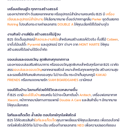
เครื่องเขียนคู่ใจ ทุกการสร้างสรรค์
มองหาปากกาดีๆ ดินสอหลากหลาย หรืออุปกรณ์สำนักงานครบครัน B2S มี
เครื่อง
เขียนและอุปกรณ์สำนักงาน
ให้เลือกมากมาย ตั้งแต่ปากกาลูกลื่น
Parker
ชุดดินสอกด
Rotring
ไปจนถึงกระดาษถ่ายเอกสาร
DOUBLE A
ให้คุณเลือกใช้ได้อย่างจุใจ
งานศิลป์ งานฝีมือ สร้างสรรค์ไม่รู้จบ
B2S จัดเต็มอุปกรณ์
ศิลปะและงานฝีมือ
สำหรับคนสร้างสรรค์ตัวจริง ทั้งสีไม้
Colleen
,
ขาตั้งไม้บนโต๊ะ
Pyramid
และอุปกรณ์ DIY ต่างๆ จาก
MONT MARTE
ให้คุณ
สร้างสรรค์ได้อย่างไร้ขีดจำกัด
ของเล่นและของขวัญ สุดพิเศษทุกเทศกาล
มองหาของเล่นเสริมพัฒนาการ หรือของขวัญสุดพิเศษสำหรับทุกโอกาส B2S เราคัด
สรร
ของเล่นและของขวัญ
หลากหลายสไตล์ เหมาะสำหรับทุกเพศทุกวัย สร้างความสุข
และรอยยิ้มให้กับคนพิเศษของคุณ ไม่ว่าจะเป็น กระเป๋าเก็บอุณหภูมิ
KAKAO
FRIENDS
หรือเกมจดหมายรัก
SIAM BOARDGAMES
เรามีครบ!
ของใช้ในบ้าน ไอเทมที่ช่วยให้ชีวิตสะดวกสบายขึ้น
ที่ B2S เรามี
ของใช้ในบ้าน
ครบครัน ไม่ว่าจะเป็นกาต้มน้ำ
Anitech
, เครื่องฟอกอากาศ
Xiaomi
, หน้ากากอนามัยทางการแพทย์
Double A Care
และสินค้าอื่น ๆ อีกมากมาย
ให้คุณเลือกสรร
ไอทีและแก็ดเจ็ต ล้ำสมัย ตอบโจทย์ทุกไลฟ์สไตล์
B2S ได้คัดสรรสินค้า
ไอทีและแก็ดเจ็ต
คุณภาพเยี่ยมมาให้คุณเลือกสรร เพื่อตอบโจทย์
ทุกไลฟ์สไตล์ดิจิทัล ไม่ว่าจะเป็น เครื่องทำลายเอกสาร
NEO
เพื่อความปลอดภัยของ