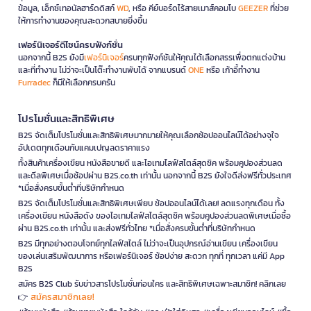
ข้อมูล, เอ็กซ์เทอนัลฮาร์ดดิสก์
WD
, หรือ คีย์บอร์ดไร้สายเมาส์คอมโบ
GEEZER
ที่ช่วย
ให้การทำงานของคุณสะดวกสบายยิ่งขึ้น
เฟอร์นิเจอร์ดีไซน์ครบฟังก์ชั่น
นอกจากนี้ B2S ยังมี
เฟอร์นิเจอร์
ครบทุกฟังก์ชันให้คุณได้เลือกสรรเพื่อตกแต่งบ้าน
และที่ทำงาน ไม่ว่าจะเป็นโต๊ะทำงานพับได้ จากแบรนด์
ONE
หรือ เก้าอี้ทำงาน
Furradec
ก็มีให้เลือกครบครัน
โปรโมชั่นและสิทธิพิเศษ
B2S จัดเต็มโปรโมชั่นและสิทธิพิเศษมากมายให้คุณเลือกช้อปออนไลน์ได้อย่างจุใจ
อัปเดตทุกเดือนกับแคมเปญลดราคาแรง
ทั้งสินค้าเครื่องเขียน หนังสือขายดี และไอเทมไลฟ์สไตล์สุดชิค พร้อมคูปองส่วนลด
และดีลพิเศษเมื่อช้อปผ่าน B2S.co.th เท่านั้น นอกจากนี้ B2S ยังใจดีส่งฟรีทั่วประเทศ
*เมื่อสั่งครบขั้นต่ำที่บริษัทกำหนด
B2S จัดเต็มโปรโมชั่นและสิทธิพิเศษเพียบ ช้อปออนไลน์ได้เลย! ลดแรงทุกเดือน ทั้ง
เครื่องเขียน หนังสือดัง ของไอเทมไลฟ์สไตล์สุดชิค พร้อมคูปองส่วนลดพิเศษเมื่อซื้อ
ผ่าน B2S.co.th เท่านั้น และส่งฟรีทั่วไทย *เมื่อสั่งครบขั้นต่ำที่บริษัทกำหนด
B2S มีทุกอย่างตอบโจทย์ทุกไลฟ์สไตล์ ไม่ว่าจะเป็นอุปกรณ์อ่านเขียน เครื่องเขียน
ของเล่นเสริมพัฒนาการ หรือเฟอร์นิเจอร์ ช้อปง่าย สะดวก ทุกที่ ทุกเวลา แค่มี App
B2S
สมัคร B2S Club รับข่าวสารโปรโมชั่นก่อนใคร และสิทธิพิเศษเฉพาะสมาชิก! คลิกเลย
สมัครสมาชิกเลย!
👉