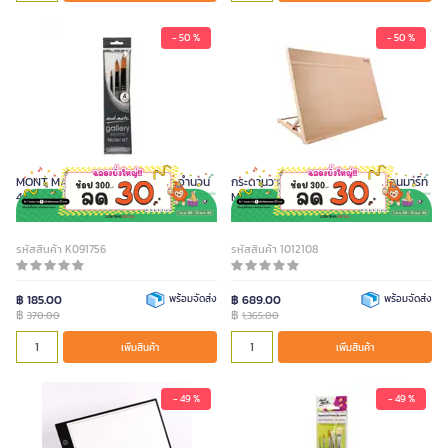
- 50 %
- 50 %
MONT MARTE ชุดพู่กันสีอะคริลิค จำนวน
กระดานวาดรูปพร้อมสายรัด A2 มอนมาร์ท
4 ด้าม
MEA0033
รหัสสินค้า K091756
รหัสสินค้า 1012108
฿ 185.00
พร้อมจัดส่ง
฿ 689.00
พร้อมจัดส่ง
฿
฿
370.00
1,365.00
เพิ่มสินค้า
เพิ่มสินค้า
- 49 %
- 49 %