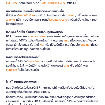
FRIENDS
หรือเกมจดหมายรัก
SIAM BOARDGAMES
เรามีครบ!
ของใช้ในบ้าน ไอเทมที่ช่วยให้ชีวิตสะดวกสบายขึ้น
ที่ B2S เรามี
ของใช้ในบ้าน
ครบครัน ไม่ว่าจะเป็นกาต้มน้ำ
Anitech
, เครื่องฟอกอากาศ
Xiaomi
, หน้ากากอนามัยทางการแพทย์
Double A Care
และสินค้าอื่น ๆ อีกมากมาย
ให้คุณเลือกสรร
ไอทีและแก็ดเจ็ต ล้ำสมัย ตอบโจทย์ทุกไลฟ์สไตล์
B2S ได้คัดสรรสินค้า
ไอทีและแก็ดเจ็ต
คุณภาพเยี่ยมมาให้คุณเลือกสรร เพื่อตอบโจทย์
ทุกไลฟ์สไตล์ดิจิทัล ไม่ว่าจะเป็น เครื่องทำลายเอกสาร
NEO
เพื่อความปลอดภัยของ
ข้อมูล, เอ็กซ์เทอนัลฮาร์ดดิสก์
WD
, หรือ คีย์บอร์ดไร้สายเมาส์คอมโบ
GEEZER
ที่ช่วย
ให้การทำงานของคุณสะดวกสบายยิ่งขึ้น
เฟอร์นิเจอร์ดีไซน์ครบฟังก์ชั่น
นอกจากนี้ B2S ยังมี
เฟอร์นิเจอร์
ครบทุกฟังก์ชันให้คุณได้เลือกสรรเพื่อตกแต่งบ้าน
และที่ทำงาน ไม่ว่าจะเป็นโต๊ะทำงานพับได้ จากแบรนด์
ONE
หรือ เก้าอี้ทำงาน
Furradec
ก็มีให้เลือกครบครัน
โปรโมชั่นและสิทธิพิเศษ
B2S จัดเต็มโปรโมชั่นและสิทธิพิเศษมากมายให้คุณเลือกช้อปออนไลน์ได้อย่างจุใจ
อัปเดตทุกเดือนกับแคมเปญลดราคาแรง
ทั้งสินค้าเครื่องเขียน หนังสือขายดี และไอเทมไลฟ์สไตล์สุดชิค พร้อมคูปองส่วนลด
และดีลพิเศษเมื่อช้อปผ่าน B2S.co.th เท่านั้น นอกจากนี้ B2S ยังใจดีส่งฟรีทั่วประเทศ