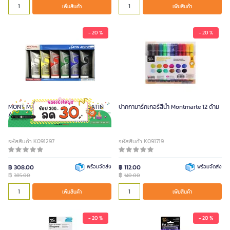
เพิ่มสินค้า
เพิ่มสินค้า
- 20 %
- 20 %
MONT MARTE ชุดสีอะคริลิค รุ่น SATIN
ปากกามาร์กเกอร์สีน้ำ Montmarte 12 ด้าม
ACRYLIC ขนาด 75 มล. (6 สี/กล่อง)
รหัสสินค้า K091297
รหัสสินค้า K091719
฿ 308.00
พร้อมจัดส่ง
฿ 112.00
พร้อมจัดส่ง
฿
฿
385.00
140.00
เพิ่มสินค้า
เพิ่มสินค้า
- 20 %
- 20 %