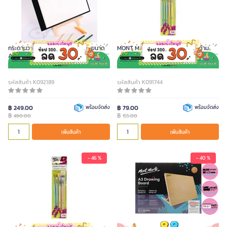
กระดานวาดภาพ จอ LED Thinkin ขนาด
MONT MARTE ชุดพู่กัน จำนวน 5 ด้าม
A4
รหัสสินค้า K092189
รหัสสินค้า K091744
฿ 249.00
พร้อมจัดส่ง
฿ 79.00
พร้อมจัดส่ง
฿
฿
490.00
155.00
เพิ่มสินค้า
เพิ่มสินค้า
- 46 %
- 40 %