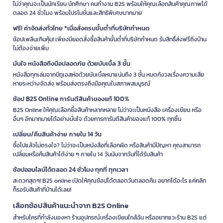
ไม่ว่าคุณจะเป็นนักเรียน นักศึกษา คนทำงาน B2S พร้อมให้คุณเลือกสินค้าคุณภาพได้
ตลอด 24 ชั่วโมง พร้อมโปรโมชั่นและสิทธิพิเศษมากมาย
ฟรี! ค่าจัดส่งทั่วไทย *เมื่อสั่งครบขั้นต่ำที่บริษัทกำหนด
ช้อปเพลินเกินคุ้ม! เพียงมียอดสั่งซื้อสินค้าขั้นต่ำที่บริษัทกำหนด รับสิทธิ์ส่งฟรีถึงบ้าน
ไม่ต้องจ่ายเพิ่ม
มั่นใจ หนังสือถึงมือปลอดภัย ด้วยบับเบิ้ล 3 ชั้น
หนังสือทุกเล่มจากบีทูเอสห่อด้วยบับเบิ้ลหนาแน่นถึง 3 ชั้น หมดกังวลเรื่องความเสีย
หายระหว่างจัดส่ง พร้อมส่งตรงถึงมือคุณในสภาพสมบูรณ์
ช้อป B2S Online การันตีสินค้าของแท้ 100%
B2S Online ให้คุณเลือกซื้อสินค้าหลากหลาย ไม่ว่าจะเป็นหนังสือ เครื่องเขียน หรือ
อื่นๆ อีกมากมายได้อย่างมั่นใจ ด้วยการการันตีสินค้าของแท้ 100% ทุกชิ้น
เปลี่ยน/คืนสินค้าง่าย ภายใน 14 วัน
ซื้อไปแล้วไม่ตรงใจ? ไม่ว่าจะเป็นหนังสือที่เลือกผิด หรือสินค้ามีปัญหา คุณสามารถ
เปลี่ยนหรือคืนสินค้าได้ง่าย ๆ ภายใน 14 วันนับจากวันที่ได้รับสินค้า
ช้อปออนไลน์ได้ตลอด 24 ชั่วโมง ทุกที่ ทุกเวลา
สะดวกสุดๆ! B2S online เปิดให้คุณช้อปได้ตลอดวันตลอดคืน อยากได้อะไร แค่คลิก
ก็รอรับสินค้าที่บ้านได้เลย!
เลือกช้อปสินค้าแนะนำจาก B2S Online
สำหรับใครที่กำลังมองหา ร้านอุปกรณ์เครื่องเขียนใกล้ฉัน หรืออยากแวะร้าน B2S แต่