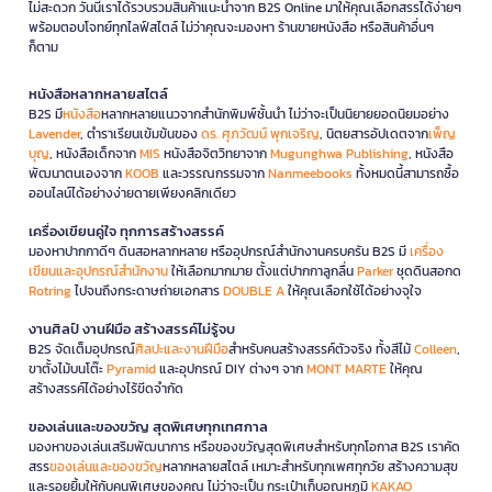
ไม่สะดวก วันนี้เราได้รวบรวมสินค้าแนะนำจาก B2S Online มาให้คุณเลือกสรรได้ง่ายๆ
พร้อมตอบโจทย์ทุกไลฟ์สไตล์ ไม่ว่าคุณจะมองหา ร้านขายหนังสือ หรือสินค้าอื่นๆ
ก็ตาม
หนังสือหลากหลายสไตล์
B2S มี
หนังสือ
หลากหลายแนวจากสำนักพิมพ์ชั้นนำ ไม่ว่าจะเป็นนิยายยอดนิยมอย่าง
Lavender
, ตำราเรียนเข้มข้นของ
ดร. ศุภวัฒน์ พุกเจริญ
, นิตยสารอัปเดตจาก
เพ็ญ
บุญ
, หนังสือเด็กจาก
MIS
หนังสือจิตวิทยาจาก
Mugunghwa Publishing
, หนังสือ
พัฒนาตนเองจาก
KOOB
และวรรณกรรมจาก
Nanmeebooks
ทั้งหมดนี้สามารถซื้อ
ออนไลน์ได้อย่างง่ายดายเพียงคลิกเดียว
เครื่องเขียนคู่ใจ ทุกการสร้างสรรค์
มองหาปากกาดีๆ ดินสอหลากหลาย หรืออุปกรณ์สำนักงานครบครัน B2S มี
เครื่อง
เขียนและอุปกรณ์สำนักงาน
ให้เลือกมากมาย ตั้งแต่ปากกาลูกลื่น
Parker
ชุดดินสอกด
Rotring
ไปจนถึงกระดาษถ่ายเอกสาร
DOUBLE A
ให้คุณเลือกใช้ได้อย่างจุใจ
งานศิลป์ งานฝีมือ สร้างสรรค์ไม่รู้จบ
B2S จัดเต็มอุปกรณ์
ศิลปะและงานฝีมือ
สำหรับคนสร้างสรรค์ตัวจริง ทั้งสีไม้
Colleen
,
ขาตั้งไม้บนโต๊ะ
Pyramid
และอุปกรณ์ DIY ต่างๆ จาก
MONT MARTE
ให้คุณ
สร้างสรรค์ได้อย่างไร้ขีดจำกัด
ของเล่นและของขวัญ สุดพิเศษทุกเทศกาล
มองหาของเล่นเสริมพัฒนาการ หรือของขวัญสุดพิเศษสำหรับทุกโอกาส B2S เราคัด
สรร
ของเล่นและของขวัญ
หลากหลายสไตล์ เหมาะสำหรับทุกเพศทุกวัย สร้างความสุข
และรอยยิ้มให้กับคนพิเศษของคุณ ไม่ว่าจะเป็น กระเป๋าเก็บอุณหภูมิ
KAKAO