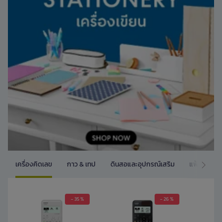
เครื่องคิดเลข
กาว & เทป
ดินสอและอุปกรณ์เสริม
แฟ้ม และ 
- 35 %
- 26 %