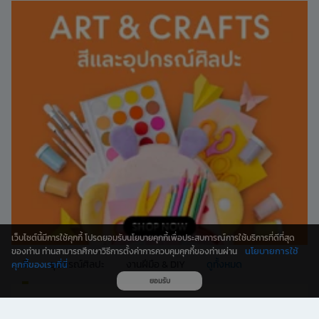
เว็บไซต์นี้มีการใช้คุกกี้ โปรดยอมรับนโยบายคุกกี้เพื่อประสบการณ์การใช้บริการที่ดีที่สุด
นโยบายการใช้
ของท่าน ท่านสามารถศึกษาวิธีการตั้งค่าการควบคุมคุกกี้ของท่านผ่าน
สี
อุปกรณ์ศิลปะ
งานฝีมือ & DIY
ดูทั้งหมด
คุกกี้ของเราที่นี่
ยอมรับ
- 68 %
- 51 %