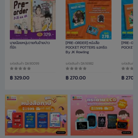
นายน้อยหนุ่มวายกับอ้ายบ่าว
[PRE-ORDER] หนังสือ
[PRE-ORDE
ที่รัก
POCKET POTTERS แฮกริด
POCKET PO
By JK Rowling
รหัสสินค้า DA90099
รหัสสินค้า DA16982
รหัสสินค้า
฿ 329.00
฿ 270.00
฿ 270.