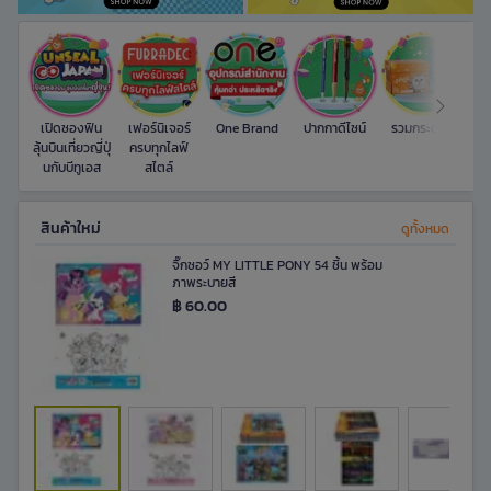
เปิดซองฟิน
เฟอร์นิเจอร์
One Brand
ปากกาดีไซน์
รวมกระดาษ
ลุ้นบินเที่ยวญี่ปุ่
ครบทุกไลฟ์
นกับบีทูเอส
สไตล์
สินค้าใหม่​
ดูทั้งหมด
จิ๊กซอว์ MY LITTLE PONY 54 ชิ้น พร้อม
ภาพระบายสี
฿ 60.00