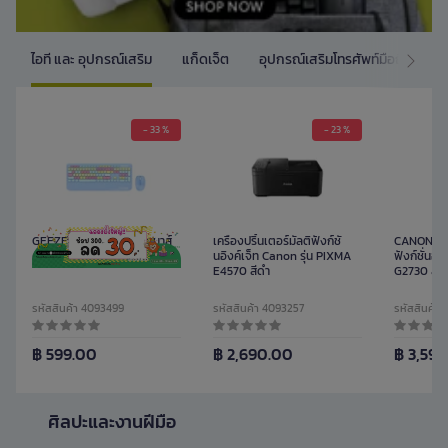
ไอที และ อุปกรณ์เสริม
แก็ดเจ็ต
อุปกรณ์เสริมโทรศัพท์มือถือ
ด
- 33 %
- 23 %
GEEZER คีย์บอร์ดไร้สายเมาส์
เครื่องปริ้นเตอร์มัลติฟังก์ชั่
CANON เครื
คอมโบ 106 ปุ่ม รุ่น G100 สีฟ้า
นอิงค์เจ็ท Canon รุ่น PIXMA
ฟังก์ชั่นอิง
E4570 สีดำ
G2730 สีด
รหัสสินค้า 4093499
รหัสสินค้า 4093257
รหัสสินค้า
฿ 599.00
฿ 2,690.00
฿ 3,59
ศิลปะและงานฝีมือ