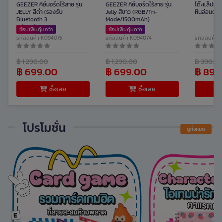
GEEZER คีย์บอร์ดไร้สาย รุ่น
GEEZER คีย์บอร์ดไร้สาย รุ่น
โต๊ะแล็ปท็อ
JELLY สีดำ (รองรับ
Jelly สีขาว (RGB/Tri-
หินอ่อนดำ
Bluetooth 3
Mode/1500mAh)
อุปกรณ์/2.4GHz/USB-C)
ช้อปเพิ่มคุ้มกว่า
ช้อปเพิ่มคุ้มกว่า
รหัสสินค้า K094075
รหัสสินค้า K094074
รหัสสินค้า
฿ 1,290.00
฿ 1,290.00
฿ 390.0
฿ 699.00
฿ 699.00
฿ 89.
ซื้อเลย
ซื้อเลย
โปรโมชั่น
ดูทั้งหมด