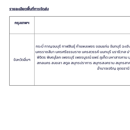
รายละเอียดพื้นที่การจัดส่ง
กรุงเทพฯ
กระบี่ กาญจนบุรี กาฬสินธุ์ กำแพงเพชร ขอนแก่น จันทบุรี ฉะเ
นครราชสีมา นครศรีธรรมราช นครสวรรค์ นนทบุรี นราธิวาส น่าน บึ
พิจิตร พิษณุโลก เพชรบุรี เพชรบูรณ์ แพร่ ภูเก็ต มหาสารคาม 
จังหวัดอื่นๆ
สกลนคร สงขลา สตูล สมุทรปราการ สมุทรสงคราม สมุทรสาคร สระแ
อำนาจเจริญ อุดรธานี 