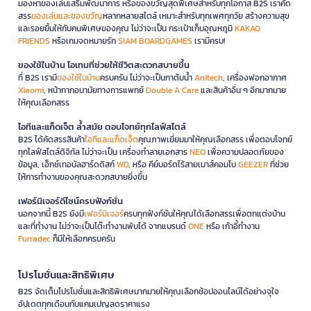
มองหาของเล่นเสริมพัฒนาการ หรือของขวัญสุดพิเศษสำหรับทุกโอกาส B2S เราคัด
สรร
ของเล่นและของขวัญ
หลากหลายสไตล์ เหมาะสำหรับทุกเพศทุกวัย สร้างความสุข
และรอยยิ้มให้กับคนพิเศษของคุณ ไม่ว่าจะเป็น กระเป๋าเก็บอุณหภูมิ
KAKAO
FRIENDS
หรือเกมจดหมายรัก
SIAM BOARDGAMES
เรามีครบ!
ของใช้ในบ้าน ไอเทมที่ช่วยให้ชีวิตสะดวกสบายขึ้น
ที่ B2S เรามี
ของใช้ในบ้าน
ครบครัน ไม่ว่าจะเป็นกาต้มน้ำ
Anitech
, เครื่องฟอกอากาศ
Xiaomi
, หน้ากากอนามัยทางการแพทย์
Double A Care
และสินค้าอื่น ๆ อีกมากมาย
ให้คุณเลือกสรร
ไอทีและแก็ดเจ็ต ล้ำสมัย ตอบโจทย์ทุกไลฟ์สไตล์
B2S ได้คัดสรรสินค้า
ไอทีและแก็ดเจ็ต
คุณภาพเยี่ยมมาให้คุณเลือกสรร เพื่อตอบโจทย์
ทุกไลฟ์สไตล์ดิจิทัล ไม่ว่าจะเป็น เครื่องทำลายเอกสาร
NEO
เพื่อความปลอดภัยของ
ข้อมูล, เอ็กซ์เทอนัลฮาร์ดดิสก์
WD
, หรือ คีย์บอร์ดไร้สายเมาส์คอมโบ
GEEZER
ที่ช่วย
ให้การทำงานของคุณสะดวกสบายยิ่งขึ้น
เฟอร์นิเจอร์ดีไซน์ครบฟังก์ชั่น
นอกจากนี้ B2S ยังมี
เฟอร์นิเจอร์
ครบทุกฟังก์ชันให้คุณได้เลือกสรรเพื่อตกแต่งบ้าน
และที่ทำงาน ไม่ว่าจะเป็นโต๊ะทำงานพับได้ จากแบรนด์
ONE
หรือ เก้าอี้ทำงาน
Furradec
ก็มีให้เลือกครบครัน
โปรโมชั่นและสิทธิพิเศษ
B2S จัดเต็มโปรโมชั่นและสิทธิพิเศษมากมายให้คุณเลือกช้อปออนไลน์ได้อย่างจุใจ
อัปเดตทุกเดือนกับแคมเปญลดราคาแรง