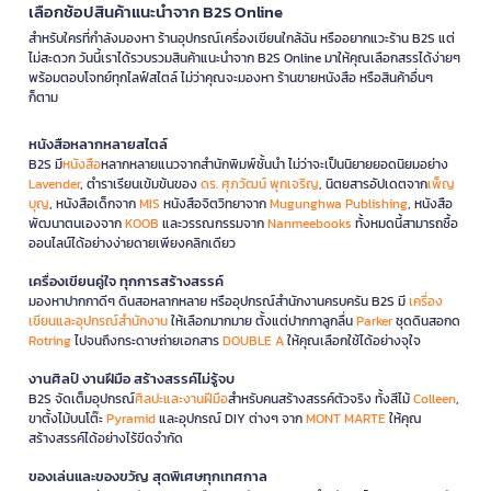
เลือกช้อปสินค้าแนะนำจาก B2S Online
สำหรับใครที่กำลังมองหา ร้านอุปกรณ์เครื่องเขียนใกล้ฉัน หรืออยากแวะร้าน B2S แต่
ไม่สะดวก วันนี้เราได้รวบรวมสินค้าแนะนำจาก B2S Online มาให้คุณเลือกสรรได้ง่ายๆ
พร้อมตอบโจทย์ทุกไลฟ์สไตล์ ไม่ว่าคุณจะมองหา ร้านขายหนังสือ หรือสินค้าอื่นๆ
ก็ตาม
หนังสือหลากหลายสไตล์
B2S มี
หนังสือ
หลากหลายแนวจากสำนักพิมพ์ชั้นนำ ไม่ว่าจะเป็นนิยายยอดนิยมอย่าง
Lavender
, ตำราเรียนเข้มข้นของ
ดร. ศุภวัฒน์ พุกเจริญ
, นิตยสารอัปเดตจาก
เพ็ญ
บุญ
, หนังสือเด็กจาก
MIS
หนังสือจิตวิทยาจาก
Mugunghwa Publishing
, หนังสือ
พัฒนาตนเองจาก
KOOB
และวรรณกรรมจาก
Nanmeebooks
ทั้งหมดนี้สามารถซื้อ
ออนไลน์ได้อย่างง่ายดายเพียงคลิกเดียว
เครื่องเขียนคู่ใจ ทุกการสร้างสรรค์
มองหาปากกาดีๆ ดินสอหลากหลาย หรืออุปกรณ์สำนักงานครบครัน B2S มี
เครื่อง
เขียนและอุปกรณ์สำนักงาน
ให้เลือกมากมาย ตั้งแต่ปากกาลูกลื่น
Parker
ชุดดินสอกด
Rotring
ไปจนถึงกระดาษถ่ายเอกสาร
DOUBLE A
ให้คุณเลือกใช้ได้อย่างจุใจ
งานศิลป์ งานฝีมือ สร้างสรรค์ไม่รู้จบ
B2S จัดเต็มอุปกรณ์
ศิลปะและงานฝีมือ
สำหรับคนสร้างสรรค์ตัวจริง ทั้งสีไม้
Colleen
,
ขาตั้งไม้บนโต๊ะ
Pyramid
และอุปกรณ์ DIY ต่างๆ จาก
MONT MARTE
ให้คุณ
สร้างสรรค์ได้อย่างไร้ขีดจำกัด
ของเล่นและของขวัญ สุดพิเศษทุกเทศกาล