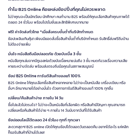
ทำไม B2S Online คือแหล่งช้อปปิ้งที่คุณไม่ควรพลาด
ไม่ว่าคุณจะเป็นนักเรียน นักศึกษา คนทำงาน B2S พร้อมให้คุณเลือกสินค้าคุณภาพได้
ตลอด 24 ชั่วโมง พร้อมโปรโมชั่นและสิทธิพิเศษมากมาย
ฟรี! ค่าจัดส่งทั่วไทย *เมื่อสั่งครบขั้นต่ำที่บริษัทกำหนด
ช้อปเพลินเกินคุ้ม! เพียงมียอดสั่งซื้อสินค้าขั้นต่ำที่บริษัทกำหนด รับสิทธิ์ส่งฟรีถึงบ้าน
ไม่ต้องจ่ายเพิ่ม
มั่นใจ หนังสือถึงมือปลอดภัย ด้วยบับเบิ้ล 3 ชั้น
หนังสือทุกเล่มจากบีทูเอสห่อด้วยบับเบิ้ลหนาแน่นถึง 3 ชั้น หมดกังวลเรื่องความเสีย
หายระหว่างจัดส่ง พร้อมส่งตรงถึงมือคุณในสภาพสมบูรณ์
ช้อป B2S Online การันตีสินค้าของแท้ 100%
B2S Online ให้คุณเลือกซื้อสินค้าหลากหลาย ไม่ว่าจะเป็นหนังสือ เครื่องเขียน หรือ
อื่นๆ อีกมากมายได้อย่างมั่นใจ ด้วยการการันตีสินค้าของแท้ 100% ทุกชิ้น
เปลี่ยน/คืนสินค้าง่าย ภายใน 14 วัน
ซื้อไปแล้วไม่ตรงใจ? ไม่ว่าจะเป็นหนังสือที่เลือกผิด หรือสินค้ามีปัญหา คุณสามารถ
เปลี่ยนหรือคืนสินค้าได้ง่าย ๆ ภายใน 14 วันนับจากวันที่ได้รับสินค้า
ช้อปออนไลน์ได้ตลอด 24 ชั่วโมง ทุกที่ ทุกเวลา
สะดวกสุดๆ! B2S online เปิดให้คุณช้อปได้ตลอดวันตลอดคืน อยากได้อะไร แค่คลิก
ก็รอรับสินค้าที่บ้านได้เลย!