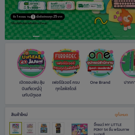
เปิดซองฟิน ลุ้น
เฟอร์นิเจอร์ ครบ
One Brand
ปากกา
บินเที่ยวญี่ปุ่
ทุกไลฟ์สไตล์
นกับบีทูเอส
สินค้าใหม่​
ดูทั้งหมด
จิ๊กซอว์ MY LITTLE
PONY 54 ชิ้น พร้อมภาพ
ระบายสี