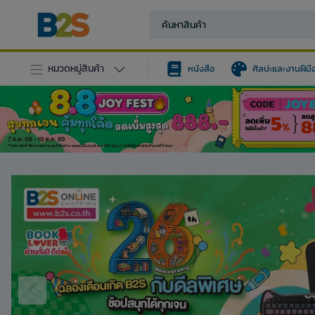
หมวดหมู่สินค้า
หนังสือ
ศิลปะและงานฝีมื