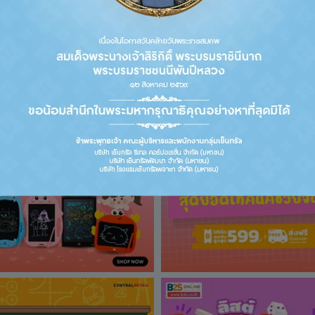
T POTTERS แฮ
[PRE-ORDER] หนังสือ POCKET POTTERS ด๊
[PRE-ORDER] ห
อบบี้
POTTERS แฮกริด
รหัสสินค้า DA16983
รหัสสินค้า DA16
฿ 270.00
฿ 540.00