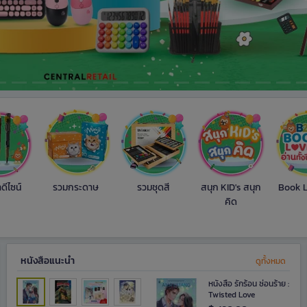
ดีไซน์
รวมกระดาษ
รวมชุดสี
สนุก KID's สนุก
Book L
คิด
หนังสือแนะนำ
ดูทั้งหมด
หนังสือ รักร้อน ซ่อนร้าย :
Twisted Love