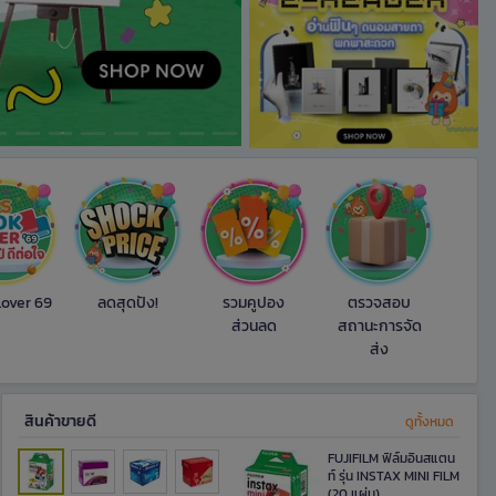
over 69
ลดสุดปัง!
รวมคูปอง
ตรวจสอบ
ส่วนลด
สถานะการจัด
ส่ง
สินค้าขายดี​
ดูทั้งหมด
FUJIFILM ฟิล์มอินสแตน
ท์ รุ่น INSTAX MINI FILM
(20 แผ่น)