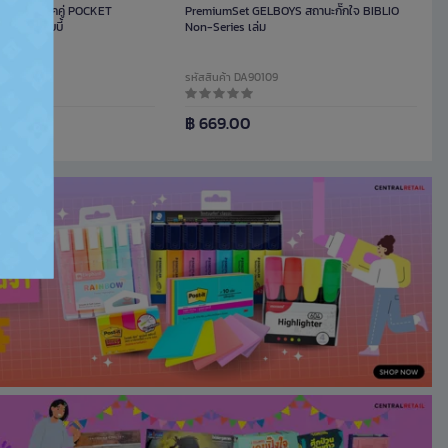
นังสือ แพ็คคู่ POCKET
PremiumSet GELBOYS สถานะกั๊กใจ BIBLIO
 และ ด๊อบบี้
Non-Series เล่ม
984
รหัสสินค้า DA90109
฿ 669.00