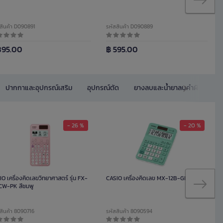
สินค้า D090891
รหัสสินค้า D090889
895.00
฿ 595.00
ปากกาและอุปกรณ์เสริม
อุปกรณ์ตัด
ยางลบและน้ำยาลบคำผิด
อ
- 26 %
- 20 %
O เครื่องคิดเลขวิทยาศาสตร์ รุ่น FX-
CASIO เครื่องคิดเลข MX-12B-GN สีเขียว
CW-PK สีชมพู
สินค้า 8090716
รหัสสินค้า 8090594