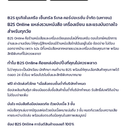
B2S ธุรกิจในเครือ เซ็นทรัล รีเทล คอร์ปอเรชั่น จำกัด (มหาชน)
B2S Online แหล่งรวมหนังสือ เครื่องเขียน และแรงบันดาลใจ
สำหรับทุกวัย
B2S Online คือร้านหนังสือและเครื่องเขียนออนไลน์ที่ครบครัน ตอบโจทย์คนรักการ
อ่านและงานเขียน ให้คุณรู้สึกเหมือนมีร้านหนังสือใกล้ฉันอยู่ในมือ ช้อปง่าย ไม่ต้อง
ออกจากบ้าน เพราะ b2s มีทั้งหนังสือหลากหลายแนวและเครื่องเขียนคุณภาพ พร้อม
สิทธิพิเศษที่ไม่ควรพลาด!
ทำไม B2S Online คือแหล่งช้อปปิ้งที่คุณไม่ควรพลาด
ไม่ว่าคุณจะเป็นนักเรียน นักศึกษา คนทำงาน B2S พร้อมให้คุณเลือกสินค้าคุณภาพได้
ตลอด 24 ชั่วโมง พร้อมโปรโมชั่นและสิทธิพิเศษมากมาย
ฟรี! ค่าจัดส่งทั่วไทย *เมื่อสั่งครบขั้นต่ำที่บริษัทกำหนด
ช้อปเพลินเกินคุ้ม! เพียงมียอดสั่งซื้อสินค้าขั้นต่ำที่บริษัทกำหนด รับสิทธิ์ส่งฟรีถึงบ้าน
ไม่ต้องจ่ายเพิ่ม
มั่นใจ หนังสือถึงมือปลอดภัย ด้วยบับเบิ้ล 3 ชั้น
หนังสือทุกเล่มจากบีทูเอสห่อด้วยบับเบิ้ลหนาแน่นถึง 3 ชั้น หมดกังวลเรื่องความเสีย
หายระหว่างจัดส่ง พร้อมส่งตรงถึงมือคุณในสภาพสมบูรณ์
ช้อป B2S Online การันตีสินค้าของแท้ 100%