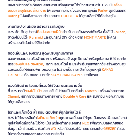
มองหาปากกาดีๆ ดินสอหลากหลาย หรืออุปกรณ์สำนักงานครบครัน B2S มี
เครื่อง
เขียนและอุปกรณ์สำนักงาน
ให้เลือกมากมาย ตั้งแต่ปากกาลูกลื่น
Parker
ชุดดินสอกด
Rotring
ไปจนถึงกระดาษถ่ายเอกสาร
DOUBLE A
ให้คุณเลือกใช้ได้อย่างจุใจ
งานศิลป์ งานฝีมือ สร้างสรรค์ไม่รู้จบ
B2S จัดเต็มอุปกรณ์
ศิลปะและงานฝีมือ
สำหรับคนสร้างสรรค์ตัวจริง ทั้งสีไม้
Colleen
,
ขาตั้งไม้บนโต๊ะ
Pyramid
และอุปกรณ์ DIY ต่างๆ จาก
MONT MARTE
ให้คุณ
สร้างสรรค์ได้อย่างไร้ขีดจำกัด
ของเล่นและของขวัญ สุดพิเศษทุกเทศกาล
มองหาของเล่นเสริมพัฒนาการ หรือของขวัญสุดพิเศษสำหรับทุกโอกาส B2S เราคัด
สรร
ของเล่นและของขวัญ
หลากหลายสไตล์ เหมาะสำหรับทุกเพศทุกวัย สร้างความสุข
และรอยยิ้มให้กับคนพิเศษของคุณ ไม่ว่าจะเป็น กระเป๋าเก็บอุณหภูมิ
KAKAO
FRIENDS
หรือเกมจดหมายรัก
SIAM BOARDGAMES
เรามีครบ!
ของใช้ในบ้าน ไอเทมที่ช่วยให้ชีวิตสะดวกสบายขึ้น
ที่ B2S เรามี
ของใช้ในบ้าน
ครบครัน ไม่ว่าจะเป็นกาต้มน้ำ
Anitech
, เครื่องฟอกอากาศ
Xiaomi
, หน้ากากอนามัยทางการแพทย์
Double A Care
และสินค้าอื่น ๆ อีกมากมาย
ให้คุณเลือกสรร
ไอทีและแก็ดเจ็ต ล้ำสมัย ตอบโจทย์ทุกไลฟ์สไตล์
B2S ได้คัดสรรสินค้า
ไอทีและแก็ดเจ็ต
คุณภาพเยี่ยมมาให้คุณเลือกสรร เพื่อตอบโจทย์
ทุกไลฟ์สไตล์ดิจิทัล ไม่ว่าจะเป็น เครื่องทำลายเอกสาร
NEO
เพื่อความปลอดภัยของ
ข้อมูล, เอ็กซ์เทอนัลฮาร์ดดิสก์
WD
, หรือ คีย์บอร์ดไร้สายเมาส์คอมโบ
GEEZER
ที่ช่วย
ให้การทำงานของคุณสะดวกสบายยิ่งขึ้น