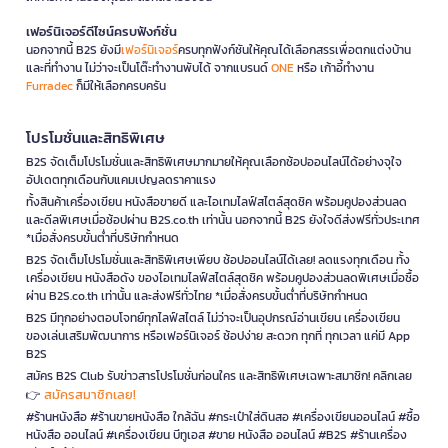
เฟอร์นิเจอร์ดีไซน์ครบฟังก์ชั่น
นอกจากนี้ B2S ยังมี
เฟอร์นิเจอร์
ครบทุกฟังก์ชันให้คุณได้เลือกสรรเพื่อตกแต่งบ้าน
และที่ทำงาน ไม่ว่าจะเป็นโต๊ะทำงานพับได้ จากแบรนด์
ONE
หรือ เก้าอี้ทำงาน
Furradec
ก็มีให้เลือกครบครัน
โปรโมชั่นและสิทธิพิเศษ
B2S จัดเต็มโปรโมชั่นและสิทธิพิเศษมากมายให้คุณเลือกช้อปออนไลน์ได้อย่างจุใจ
อัปเดตทุกเดือนกับแคมเปญลดราคาแรง
ทั้งสินค้าเครื่องเขียน หนังสือขายดี และไอเทมไลฟ์สไตล์สุดชิค พร้อมคูปองส่วนลด
และดีลพิเศษเมื่อช้อปผ่าน B2S.co.th เท่านั้น นอกจากนี้ B2S ยังใจดีส่งฟรีทั่วประเทศ
*เมื่อสั่งครบขั้นต่ำที่บริษัทกำหนด
B2S จัดเต็มโปรโมชั่นและสิทธิพิเศษเพียบ ช้อปออนไลน์ได้เลย! ลดแรงทุกเดือน ทั้ง
เครื่องเขียน หนังสือดัง ของไอเทมไลฟ์สไตล์สุดชิค พร้อมคูปองส่วนลดพิเศษเมื่อซื้อ
ผ่าน B2S.co.th เท่านั้น และส่งฟรีทั่วไทย *เมื่อสั่งครบขั้นต่ำที่บริษัทกำหนด
B2S มีทุกอย่างตอบโจทย์ทุกไลฟ์สไตล์ ไม่ว่าจะเป็นอุปกรณ์อ่านเขียน เครื่องเขียน
ของเล่นเสริมพัฒนาการ หรือเฟอร์นิเจอร์ ช้อปง่าย สะดวก ทุกที่ ทุกเวลา แค่มี App
B2S
สมัคร B2S Club รับข่าวสารโปรโมชั่นก่อนใคร และสิทธิพิเศษเฉพาะสมาชิก! คลิกเลย
สมัครสมาชิกเลย!
👉
#ร้านหนังสือ #ร้านขายหนังสือ ใกล้ฉัน #กระเป๋าใส่ดินสอ #เครื่องเขียนออนไลน์ #ซื้อ
หนังสือ ออนไลน์ #เครื่องเขียน บีทูเอส #ขาย หนังสือ ออนไลน์ #B2S #ร้านเครื่อง