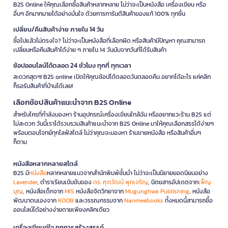
B2S Online ให้คุณเลือกซื้อสินค้าหลากหลาย ไม่ว่าจะเป็นหนังสือ เครื่องเขียน หรือ
อื่นๆ อีกมากมายได้อย่างมั่นใจ ด้วยการการันตีสินค้าของแท้ 100% ทุกชิ้น
เปลี่ยน/คืนสินค้าง่าย ภายใน 14 วัน
ซื้อไปแล้วไม่ตรงใจ? ไม่ว่าจะเป็นหนังสือที่เลือกผิด หรือสินค้ามีปัญหา คุณสามารถ
เปลี่ยนหรือคืนสินค้าได้ง่าย ๆ ภายใน 14 วันนับจากวันที่ได้รับสินค้า
ช้อปออนไลน์ได้ตลอด 24 ชั่วโมง ทุกที่ ทุกเวลา
สะดวกสุดๆ! B2S online เปิดให้คุณช้อปได้ตลอดวันตลอดคืน อยากได้อะไร แค่คลิก
ก็รอรับสินค้าที่บ้านได้เลย!
เลือกช้อปสินค้าแนะนำจาก B2S Online
สำหรับใครที่กำลังมองหา ร้านอุปกรณ์เครื่องเขียนใกล้ฉัน หรืออยากแวะร้าน B2S แต่
ไม่สะดวก วันนี้เราได้รวบรวมสินค้าแนะนำจาก B2S Online มาให้คุณเลือกสรรได้ง่ายๆ
พร้อมตอบโจทย์ทุกไลฟ์สไตล์ ไม่ว่าคุณจะมองหา ร้านขายหนังสือ หรือสินค้าอื่นๆ
ก็ตาม
หนังสือหลากหลายสไตล์
B2S มี
หนังสือ
หลากหลายแนวจากสำนักพิมพ์ชั้นนำ ไม่ว่าจะเป็นนิยายยอดนิยมอย่าง
Lavender
, ตำราเรียนเข้มข้นของ
ดร. ศุภวัฒน์ พุกเจริญ
, นิตยสารอัปเดตจาก
เพ็ญ
บุญ
, หนังสือเด็กจาก
MIS
หนังสือจิตวิทยาจาก
Mugunghwa Publishing
, หนังสือ
พัฒนาตนเองจาก
KOOB
และวรรณกรรมจาก
Nanmeebooks
ทั้งหมดนี้สามารถซื้อ
ออนไลน์ได้อย่างง่ายดายเพียงคลิกเดียว
เครื่องเขียนคู่ใจ ทุกการสร้างสรรค์