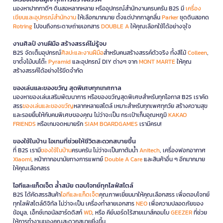
มองหาปากกาดีๆ ดินสอหลากหลาย หรืออุปกรณ์สำนักงานครบครัน B2S มี
เครื่อง
เขียนและอุปกรณ์สำนักงาน
ให้เลือกมากมาย ตั้งแต่ปากกาลูกลื่น
Parker
ชุดดินสอกด
Rotring
ไปจนถึงกระดาษถ่ายเอกสาร
DOUBLE A
ให้คุณเลือกใช้ได้อย่างจุใจ
งานศิลป์ งานฝีมือ สร้างสรรค์ไม่รู้จบ
B2S จัดเต็มอุปกรณ์
ศิลปะและงานฝีมือ
สำหรับคนสร้างสรรค์ตัวจริง ทั้งสีไม้
Colleen
,
ขาตั้งไม้บนโต๊ะ
Pyramid
และอุปกรณ์ DIY ต่างๆ จาก
MONT MARTE
ให้คุณ
สร้างสรรค์ได้อย่างไร้ขีดจำกัด
ของเล่นและของขวัญ สุดพิเศษทุกเทศกาล
มองหาของเล่นเสริมพัฒนาการ หรือของขวัญสุดพิเศษสำหรับทุกโอกาส B2S เราคัด
สรร
ของเล่นและของขวัญ
หลากหลายสไตล์ เหมาะสำหรับทุกเพศทุกวัย สร้างความสุข
และรอยยิ้มให้กับคนพิเศษของคุณ ไม่ว่าจะเป็น กระเป๋าเก็บอุณหภูมิ
KAKAO
FRIENDS
หรือเกมจดหมายรัก
SIAM BOARDGAMES
เรามีครบ!
ของใช้ในบ้าน ไอเทมที่ช่วยให้ชีวิตสะดวกสบายขึ้น
ที่ B2S เรามี
ของใช้ในบ้าน
ครบครัน ไม่ว่าจะเป็นกาต้มน้ำ
Anitech
, เครื่องฟอกอากาศ
Xiaomi
, หน้ากากอนามัยทางการแพทย์
Double A Care
และสินค้าอื่น ๆ อีกมากมาย
ให้คุณเลือกสรร
ไอทีและแก็ดเจ็ต ล้ำสมัย ตอบโจทย์ทุกไลฟ์สไตล์
B2S ได้คัดสรรสินค้า
ไอทีและแก็ดเจ็ต
คุณภาพเยี่ยมมาให้คุณเลือกสรร เพื่อตอบโจทย์
ทุกไลฟ์สไตล์ดิจิทัล ไม่ว่าจะเป็น เครื่องทำลายเอกสาร
NEO
เพื่อความปลอดภัยของ
ข้อมูล, เอ็กซ์เทอนัลฮาร์ดดิสก์
WD
, หรือ คีย์บอร์ดไร้สายเมาส์คอมโบ
GEEZER
ที่ช่วย
ให้การทำงานของคุณสะดวกสบายยิ่งขึ้น