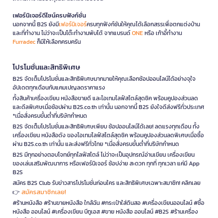
เฟอร์นิเจอร์ดีไซน์ครบฟังก์ชั่น
นอกจากนี้ B2S ยังมี
เฟอร์นิเจอร์
ครบทุกฟังก์ชันให้คุณได้เลือกสรรเพื่อตกแต่งบ้าน
และที่ทำงาน ไม่ว่าจะเป็นโต๊ะทำงานพับได้ จากแบรนด์
ONE
หรือ เก้าอี้ทำงาน
Furradec
ก็มีให้เลือกครบครัน
โปรโมชั่นและสิทธิพิเศษ
B2S จัดเต็มโปรโมชั่นและสิทธิพิเศษมากมายให้คุณเลือกช้อปออนไลน์ได้อย่างจุใจ
อัปเดตทุกเดือนกับแคมเปญลดราคาแรง
ทั้งสินค้าเครื่องเขียน หนังสือขายดี และไอเทมไลฟ์สไตล์สุดชิค พร้อมคูปองส่วนลด
และดีลพิเศษเมื่อช้อปผ่าน B2S.co.th เท่านั้น นอกจากนี้ B2S ยังใจดีส่งฟรีทั่วประเทศ
*เมื่อสั่งครบขั้นต่ำที่บริษัทกำหนด
B2S จัดเต็มโปรโมชั่นและสิทธิพิเศษเพียบ ช้อปออนไลน์ได้เลย! ลดแรงทุกเดือน ทั้ง
เครื่องเขียน หนังสือดัง ของไอเทมไลฟ์สไตล์สุดชิค พร้อมคูปองส่วนลดพิเศษเมื่อซื้อ
ผ่าน B2S.co.th เท่านั้น และส่งฟรีทั่วไทย *เมื่อสั่งครบขั้นต่ำที่บริษัทกำหนด
B2S มีทุกอย่างตอบโจทย์ทุกไลฟ์สไตล์ ไม่ว่าจะเป็นอุปกรณ์อ่านเขียน เครื่องเขียน
ของเล่นเสริมพัฒนาการ หรือเฟอร์นิเจอร์ ช้อปง่าย สะดวก ทุกที่ ทุกเวลา แค่มี App
B2S
สมัคร B2S Club รับข่าวสารโปรโมชั่นก่อนใคร และสิทธิพิเศษเฉพาะสมาชิก! คลิกเลย
สมัครสมาชิกเลย!
👉
#ร้านหนังสือ #ร้านขายหนังสือ ใกล้ฉัน #กระเป๋าใส่ดินสอ #เครื่องเขียนออนไลน์ #ซื้อ
หนังสือ ออนไลน์ #เครื่องเขียน บีทูเอส #ขาย หนังสือ ออนไลน์ #B2S #ร้านเครื่อง