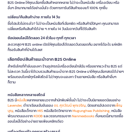
B2S Online ให้คุณเลือกซื้อสินค้าหลากหลาย ไม่ว่าจะเป็นหนังสือ เครื่องเขียน หรือ
อื่นๆ อีกมากมายได้อย่างมั่นใจ ด้วยการการันตีสินค้าของแท้ 100% ทุกชิ้น
เปลี่ยน/คืนสินค้าง่าย ภายใน 14 วัน
ซื้อไปแล้วไม่ตรงใจ? ไม่ว่าจะเป็นหนังสือที่เลือกผิด หรือสินค้ามีปัญหา คุณสามารถ
เปลี่ยนหรือคืนสินค้าได้ง่าย ๆ ภายใน 14 วันนับจากวันที่ได้รับสินค้า
ช้อปออนไลน์ได้ตลอด 24 ชั่วโมง ทุกที่ ทุกเวลา
สะดวกสุดๆ! B2S online เปิดให้คุณช้อปได้ตลอดวันตลอดคืน อยากได้อะไร แค่คลิก
ก็รอรับสินค้าที่บ้านได้เลย!
เลือกช้อปสินค้าแนะนำจาก B2S Online
สำหรับใครที่กำลังมองหา ร้านอุปกรณ์เครื่องเขียนใกล้ฉัน หรืออยากแวะร้าน B2S แต่
ไม่สะดวก วันนี้เราได้รวบรวมสินค้าแนะนำจาก B2S Online มาให้คุณเลือกสรรได้ง่ายๆ
พร้อมตอบโจทย์ทุกไลฟ์สไตล์ ไม่ว่าคุณจะมองหา ร้านขายหนังสือ หรือสินค้าอื่นๆ
ก็ตาม
หนังสือหลากหลายสไตล์
B2S มี
หนังสือ
หลากหลายแนวจากสำนักพิมพ์ชั้นนำ ไม่ว่าจะเป็นนิยายยอดนิยมอย่าง
Lavender
, ตำราเรียนเข้มข้นของ
ดร. ศุภวัฒน์ พุกเจริญ
, นิตยสารอัปเดตจาก
เพ็ญ
บุญ
, หนังสือเด็กจาก
MIS
หนังสือจิตวิทยาจาก
Mugunghwa Publishing
, หนังสือ
พัฒนาตนเองจาก
KOOB
และวรรณกรรมจาก
Nanmeebooks
ทั้งหมดนี้สามารถซื้อ
ออนไลน์ได้อย่างง่ายดายเพียงคลิกเดียว
เครื่องเขียนคู่ใจ ทุกการสร้างสรรค์