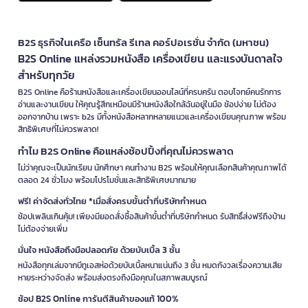
B2S ธุรกิจในเครือ เซ็นทรัล รีเทล คอร์ปอเรชั่น จำกัด (มหาชน)
B2S Online แหล่งรวมหนังสือ เครื่องเขียน และแรงบันดาลใจ
สำหรับทุกวัย
B2S Online คือร้านหนังสือและเครื่องเขียนออนไลน์ที่ครบครัน ตอบโจทย์คนรักการ
อ่านและงานเขียน ให้คุณรู้สึกเหมือนมีร้านหนังสือใกล้ฉันอยู่ในมือ ช้อปง่าย ไม่ต้อง
ออกจากบ้าน เพราะ b2s มีทั้งหนังสือหลากหลายแนวและเครื่องเขียนคุณภาพ พร้อม
สิทธิพิเศษที่ไม่ควรพลาด!
ทำไม B2S Online คือแหล่งช้อปปิ้งที่คุณไม่ควรพลาด
ไม่ว่าคุณจะเป็นนักเรียน นักศึกษา คนทำงาน B2S พร้อมให้คุณเลือกสินค้าคุณภาพได้
ตลอด 24 ชั่วโมง พร้อมโปรโมชั่นและสิทธิพิเศษมากมาย
ฟรี! ค่าจัดส่งทั่วไทย *เมื่อสั่งครบขั้นต่ำที่บริษัทกำหนด
ช้อปเพลินเกินคุ้ม! เพียงมียอดสั่งซื้อสินค้าขั้นต่ำที่บริษัทกำหนด รับสิทธิ์ส่งฟรีถึงบ้าน
ไม่ต้องจ่ายเพิ่ม
มั่นใจ หนังสือถึงมือปลอดภัย ด้วยบับเบิ้ล 3 ชั้น
หนังสือทุกเล่มจากบีทูเอสห่อด้วยบับเบิ้ลหนาแน่นถึง 3 ชั้น หมดกังวลเรื่องความเสีย
หายระหว่างจัดส่ง พร้อมส่งตรงถึงมือคุณในสภาพสมบูรณ์
ช้อป B2S Online การันตีสินค้าของแท้ 100%