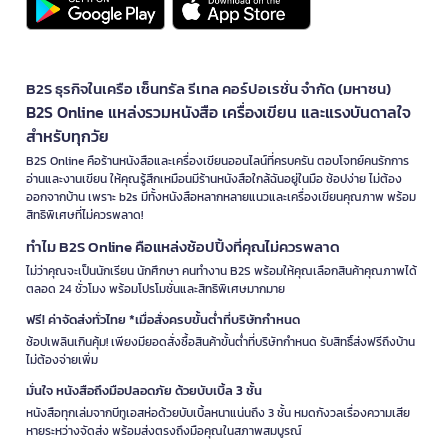
B2S ธุรกิจในเครือ เซ็นทรัล รีเทล คอร์ปอเรชั่น จำกัด (มหาชน)
B2S Online แหล่งรวมหนังสือ เครื่องเขียน และแรงบันดาลใจ
สำหรับทุกวัย
B2S Online คือร้านหนังสือและเครื่องเขียนออนไลน์ที่ครบครัน ตอบโจทย์คนรักการ
อ่านและงานเขียน ให้คุณรู้สึกเหมือนมีร้านหนังสือใกล้ฉันอยู่ในมือ ช้อปง่าย ไม่ต้อง
ออกจากบ้าน เพราะ b2s มีทั้งหนังสือหลากหลายแนวและเครื่องเขียนคุณภาพ พร้อม
สิทธิพิเศษที่ไม่ควรพลาด!
ทำไม B2S Online คือแหล่งช้อปปิ้งที่คุณไม่ควรพลาด
ไม่ว่าคุณจะเป็นนักเรียน นักศึกษา คนทำงาน B2S พร้อมให้คุณเลือกสินค้าคุณภาพได้
ตลอด 24 ชั่วโมง พร้อมโปรโมชั่นและสิทธิพิเศษมากมาย
ฟรี! ค่าจัดส่งทั่วไทย *เมื่อสั่งครบขั้นต่ำที่บริษัทกำหนด
ช้อปเพลินเกินคุ้ม! เพียงมียอดสั่งซื้อสินค้าขั้นต่ำที่บริษัทกำหนด รับสิทธิ์ส่งฟรีถึงบ้าน
ไม่ต้องจ่ายเพิ่ม
มั่นใจ หนังสือถึงมือปลอดภัย ด้วยบับเบิ้ล 3 ชั้น
หนังสือทุกเล่มจากบีทูเอสห่อด้วยบับเบิ้ลหนาแน่นถึง 3 ชั้น หมดกังวลเรื่องความเสีย
หายระหว่างจัดส่ง พร้อมส่งตรงถึงมือคุณในสภาพสมบูรณ์