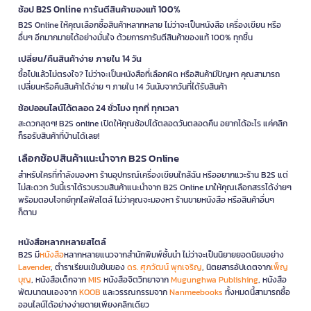
ช้อป B2S Online การันตีสินค้าของแท้ 100%
B2S Online ให้คุณเลือกซื้อสินค้าหลากหลาย ไม่ว่าจะเป็นหนังสือ เครื่องเขียน หรือ
อื่นๆ อีกมากมายได้อย่างมั่นใจ ด้วยการการันตีสินค้าของแท้ 100% ทุกชิ้น
เปลี่ยน/คืนสินค้าง่าย ภายใน 14 วัน
ซื้อไปแล้วไม่ตรงใจ? ไม่ว่าจะเป็นหนังสือที่เลือกผิด หรือสินค้ามีปัญหา คุณสามารถ
เปลี่ยนหรือคืนสินค้าได้ง่าย ๆ ภายใน 14 วันนับจากวันที่ได้รับสินค้า
ช้อปออนไลน์ได้ตลอด 24 ชั่วโมง ทุกที่ ทุกเวลา
สะดวกสุดๆ! B2S online เปิดให้คุณช้อปได้ตลอดวันตลอดคืน อยากได้อะไร แค่คลิก
ก็รอรับสินค้าที่บ้านได้เลย!
เลือกช้อปสินค้าแนะนำจาก B2S Online
สำหรับใครที่กำลังมองหา ร้านอุปกรณ์เครื่องเขียนใกล้ฉัน หรืออยากแวะร้าน B2S แต่
ไม่สะดวก วันนี้เราได้รวบรวมสินค้าแนะนำจาก B2S Online มาให้คุณเลือกสรรได้ง่ายๆ
พร้อมตอบโจทย์ทุกไลฟ์สไตล์ ไม่ว่าคุณจะมองหา ร้านขายหนังสือ หรือสินค้าอื่นๆ
ก็ตาม
หนังสือหลากหลายสไตล์
B2S มี
หนังสือ
หลากหลายแนวจากสำนักพิมพ์ชั้นนำ ไม่ว่าจะเป็นนิยายยอดนิยมอย่าง
Lavender
, ตำราเรียนเข้มข้นของ
ดร. ศุภวัฒน์ พุกเจริญ
, นิตยสารอัปเดตจาก
เพ็ญ
บุญ
, หนังสือเด็กจาก
MIS
หนังสือจิตวิทยาจาก
Mugunghwa Publishing
, หนังสือ
พัฒนาตนเองจาก
KOOB
และวรรณกรรมจาก
Nanmeebooks
ทั้งหมดนี้สามารถซื้อ
ออนไลน์ได้อย่างง่ายดายเพียงคลิกเดียว