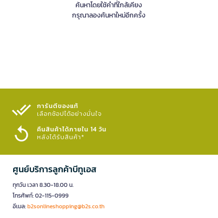
ค้นหาโดยใช้คำที่ใกล้เคียง
กรุณาลองค้นหาใหม่อีกครั้ง
การันตีของแท้
เลือกช้อปได้อย่างมั่นใจ​
คืนสินค้าได้ภายใน 14 วัน
หลังได้รับสินค้า*
ศูนย์บริการลูกค้าบีทูเอส
ทุกวัน เวลา 8.30-18.00 น.
โทรศัพท์: 02-115-0999
อีเมล:
b2sonlineshopping@b2s.co.th