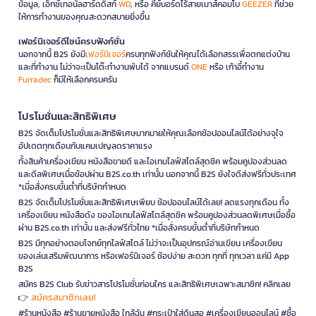
ข้อมูล, เอ็กซ์เทอนัลฮาร์ดดิสก์
WD
, หรือ คีย์บอร์ดไร้สายเมาส์คอมโบ
GEEZER
ที่ช่วย
ให้การทำงานของคุณสะดวกสบายยิ่งขึ้น
เฟอร์นิเจอร์ดีไซน์ครบฟังก์ชั่น
นอกจากนี้ B2S ยังมี
เฟอร์นิเจอร์
ครบทุกฟังก์ชันให้คุณได้เลือกสรรเพื่อตกแต่งบ้าน
และที่ทำงาน ไม่ว่าจะเป็นโต๊ะทำงานพับได้ จากแบรนด์
ONE
หรือ เก้าอี้ทำงาน
Furradec
ก็มีให้เลือกครบครัน
โปรโมชั่นและสิทธิพิเศษ
B2S จัดเต็มโปรโมชั่นและสิทธิพิเศษมากมายให้คุณเลือกช้อปออนไลน์ได้อย่างจุใจ
อัปเดตทุกเดือนกับแคมเปญลดราคาแรง
ทั้งสินค้าเครื่องเขียน หนังสือขายดี และไอเทมไลฟ์สไตล์สุดชิค พร้อมคูปองส่วนลด
และดีลพิเศษเมื่อช้อปผ่าน B2S.co.th เท่านั้น นอกจากนี้ B2S ยังใจดีส่งฟรีทั่วประเทศ
*เมื่อสั่งครบขั้นต่ำที่บริษัทกำหนด
B2S จัดเต็มโปรโมชั่นและสิทธิพิเศษเพียบ ช้อปออนไลน์ได้เลย! ลดแรงทุกเดือน ทั้ง
เครื่องเขียน หนังสือดัง ของไอเทมไลฟ์สไตล์สุดชิค พร้อมคูปองส่วนลดพิเศษเมื่อซื้อ
ผ่าน B2S.co.th เท่านั้น และส่งฟรีทั่วไทย *เมื่อสั่งครบขั้นต่ำที่บริษัทกำหนด
B2S มีทุกอย่างตอบโจทย์ทุกไลฟ์สไตล์ ไม่ว่าจะเป็นอุปกรณ์อ่านเขียน เครื่องเขียน
ของเล่นเสริมพัฒนาการ หรือเฟอร์นิเจอร์ ช้อปง่าย สะดวก ทุกที่ ทุกเวลา แค่มี App
B2S
สมัคร B2S Club รับข่าวสารโปรโมชั่นก่อนใคร และสิทธิพิเศษเฉพาะสมาชิก! คลิกเลย
สมัครสมาชิกเลย!
👉
#ร้านหนังสือ #ร้านขายหนังสือ ใกล้ฉัน #กระเป๋าใส่ดินสอ #เครื่องเขียนออนไลน์ #ซื้อ