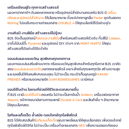
เครื่องเขียนคู่ใจ ทุกการสร้างสรรค์
มองหาปากกาดีๆ ดินสอหลากหลาย หรืออุปกรณ์สำนักงานครบครัน B2S มี
เครื่อง
เขียนและอุปกรณ์สำนักงาน
ให้เลือกมากมาย ตั้งแต่ปากกาลูกลื่น
Parker
ชุดดินสอกด
Rotring
ไปจนถึงกระดาษถ่ายเอกสาร
DOUBLE A
ให้คุณเลือกใช้ได้อย่างจุใจ
งานศิลป์ งานฝีมือ สร้างสรรค์ไม่รู้จบ
B2S จัดเต็มอุปกรณ์
ศิลปะและงานฝีมือ
สำหรับคนสร้างสรรค์ตัวจริง ทั้งสีไม้
Colleen
,
ขาตั้งไม้บนโต๊ะ
Pyramid
และอุปกรณ์ DIY ต่างๆ จาก
MONT MARTE
ให้คุณ
สร้างสรรค์ได้อย่างไร้ขีดจำกัด
ของเล่นและของขวัญ สุดพิเศษทุกเทศกาล
มองหาของเล่นเสริมพัฒนาการ หรือของขวัญสุดพิเศษสำหรับทุกโอกาส B2S เราคัด
สรร
ของเล่นและของขวัญ
หลากหลายสไตล์ เหมาะสำหรับทุกเพศทุกวัย สร้างความสุข
และรอยยิ้มให้กับคนพิเศษของคุณ ไม่ว่าจะเป็น กระเป๋าเก็บอุณหภูมิ
KAKAO
FRIENDS
หรือเกมจดหมายรัก
SIAM BOARDGAMES
เรามีครบ!
ของใช้ในบ้าน ไอเทมที่ช่วยให้ชีวิตสะดวกสบายขึ้น
ที่ B2S เรามี
ของใช้ในบ้าน
ครบครัน ไม่ว่าจะเป็นกาต้มน้ำ
Anitech
, เครื่องฟอกอากาศ
Xiaomi
, หน้ากากอนามัยทางการแพทย์
Double A Care
และสินค้าอื่น ๆ อีกมากมาย
ให้คุณเลือกสรร
ไอทีและแก็ดเจ็ต ล้ำสมัย ตอบโจทย์ทุกไลฟ์สไตล์
B2S ได้คัดสรรสินค้า
ไอทีและแก็ดเจ็ต
คุณภาพเยี่ยมมาให้คุณเลือกสรร เพื่อตอบโจทย์
ทุกไลฟ์สไตล์ดิจิทัล ไม่ว่าจะเป็น เครื่องทำลายเอกสาร
NEO
เพื่อความปลอดภัยของ