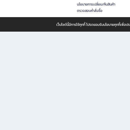
นโยบายการเปลี่ยน/คืนสินค้า
ตรวจสอบคำสั่งซื้อ
เว็บไซต์นี้มีการใช้คุกกี้ โปรดยอมรับนโยบายคุกกี้เพื่
B2S ธุรกิจในเครือ เซ็นทรัล รีเทล คอร์ปอเรชั่น จำกัด (มหาชน)
B2S Online แหล่งรวมหนังสือ เครื่องเขียน และแรงบันดาลใจสำหรับ
B2S Online คือร้านหนังสือและเครื่องเขียนออนไลน์ที่ครบครัน ตอบโจทย์คนรักการอ่านและงานเ
ทำไม B2S Online คือแหล่งช้อปปิ้งที่คุณไม่ควรพลาด
ไม่ว่าคุณจะเป็นนักเรียน นักศึกษา คนทำงาน B2S พร้อมให้คุณเลือกสินค้าคุณภาพได้ตลอด 24