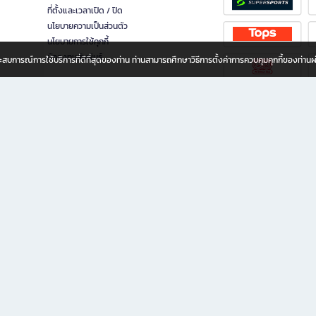
ที่ตั้งและเวลาเปิด / ปิด
นโยบายความเป็นส่วนตัว
นโยบายการใช้คุกกี้
นักลงทุนสัมพันธ์
อประสบการณ์การใช้บริการที่ดีที่สุดของท่าน ท่านสามารถศึกษาวิธีการตั้งค่าการควบคุมคุกกี้ของท่าน
ทุกวัย
ขียน ให้คุณรู้สึกเหมือนมีร้านหนังสือใกล้ฉันอยู่ในมือ ช้อปง่าย ไม่ต้องออกจากบ้าน เพราะ b2
 ชั่วโมง พร้อมโปรโมชั่นและสิทธิพิเศษมากมาย