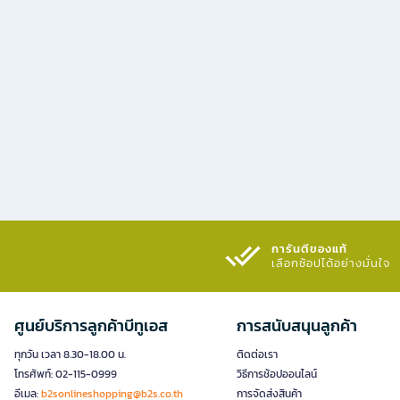
การันตีของแท้
เลือกช้อปได้อย่างมั่นใจ​
ศูนย์บริการลูกค้าบีทูเอส
การสนับสนุนลูกค้า
ทุกวัน เวลา 8.30-18.00 น.
ติดต่อเรา
โทรศัพท์: 02-115-0999
วิธีการช้อปออนไลน์
อีเมล:
b2sonlineshopping@b2s.co.th
การจัดส่งสินค้า