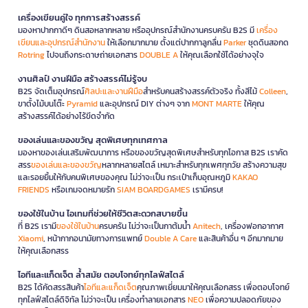
เครื่องเขียนคู่ใจ ทุกการสร้างสรรค์
มองหาปากกาดีๆ ดินสอหลากหลาย หรืออุปกรณ์สำนักงานครบครัน B2S มี
เครื่อง
เขียนและอุปกรณ์สำนักงาน
ให้เลือกมากมาย ตั้งแต่ปากกาลูกลื่น
Parker
ชุดดินสอกด
Rotring
ไปจนถึงกระดาษถ่ายเอกสาร
DOUBLE A
ให้คุณเลือกใช้ได้อย่างจุใจ
งานศิลป์ งานฝีมือ สร้างสรรค์ไม่รู้จบ
B2S จัดเต็มอุปกรณ์
ศิลปะและงานฝีมือ
สำหรับคนสร้างสรรค์ตัวจริง ทั้งสีไม้
Colleen
,
ขาตั้งไม้บนโต๊ะ
Pyramid
และอุปกรณ์ DIY ต่างๆ จาก
MONT MARTE
ให้คุณ
สร้างสรรค์ได้อย่างไร้ขีดจำกัด
ของเล่นและของขวัญ สุดพิเศษทุกเทศกาล
มองหาของเล่นเสริมพัฒนาการ หรือของขวัญสุดพิเศษสำหรับทุกโอกาส B2S เราคัด
สรร
ของเล่นและของขวัญ
หลากหลายสไตล์ เหมาะสำหรับทุกเพศทุกวัย สร้างความสุข
และรอยยิ้มให้กับคนพิเศษของคุณ ไม่ว่าจะเป็น กระเป๋าเก็บอุณหภูมิ
KAKAO
FRIENDS
หรือเกมจดหมายรัก
SIAM BOARDGAMES
เรามีครบ!
ของใช้ในบ้าน ไอเทมที่ช่วยให้ชีวิตสะดวกสบายขึ้น
ที่ B2S เรามี
ของใช้ในบ้าน
ครบครัน ไม่ว่าจะเป็นกาต้มน้ำ
Anitech
, เครื่องฟอกอากาศ
Xiaomi
, หน้ากากอนามัยทางการแพทย์
Double A Care
และสินค้าอื่น ๆ อีกมากมาย
ให้คุณเลือกสรร
ไอทีและแก็ดเจ็ต ล้ำสมัย ตอบโจทย์ทุกไลฟ์สไตล์
B2S ได้คัดสรรสินค้า
ไอทีและแก็ดเจ็ต
คุณภาพเยี่ยมมาให้คุณเลือกสรร เพื่อตอบโจทย์
ทุกไลฟ์สไตล์ดิจิทัล ไม่ว่าจะเป็น เครื่องทำลายเอกสาร
NEO
เพื่อความปลอดภัยของ