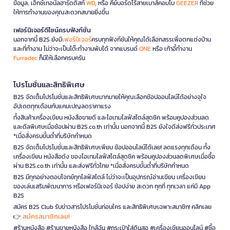
ข้อมูล, เอ็กซ์เทอนัลฮาร์ดดิสก์
WD
, หรือ คีย์บอร์ดไร้สายเมาส์คอมโบ
GEEZER
ที่ช่วย
ให้การทำงานของคุณสะดวกสบายยิ่งขึ้น
เฟอร์นิเจอร์ดีไซน์ครบฟังก์ชั่น
นอกจากนี้ B2S ยังมี
เฟอร์นิเจอร์
ครบทุกฟังก์ชันให้คุณได้เลือกสรรเพื่อตกแต่งบ้าน
และที่ทำงาน ไม่ว่าจะเป็นโต๊ะทำงานพับได้ จากแบรนด์
ONE
หรือ เก้าอี้ทำงาน
Furradec
ก็มีให้เลือกครบครัน
โปรโมชั่นและสิทธิพิเศษ
B2S จัดเต็มโปรโมชั่นและสิทธิพิเศษมากมายให้คุณเลือกช้อปออนไลน์ได้อย่างจุใจ
อัปเดตทุกเดือนกับแคมเปญลดราคาแรง
ทั้งสินค้าเครื่องเขียน หนังสือขายดี และไอเทมไลฟ์สไตล์สุดชิค พร้อมคูปองส่วนลด
และดีลพิเศษเมื่อช้อปผ่าน B2S.co.th เท่านั้น นอกจากนี้ B2S ยังใจดีส่งฟรีทั่วประเทศ
*เมื่อสั่งครบขั้นต่ำที่บริษัทกำหนด
B2S จัดเต็มโปรโมชั่นและสิทธิพิเศษเพียบ ช้อปออนไลน์ได้เลย! ลดแรงทุกเดือน ทั้ง
เครื่องเขียน หนังสือดัง ของไอเทมไลฟ์สไตล์สุดชิค พร้อมคูปองส่วนลดพิเศษเมื่อซื้อ
ผ่าน B2S.co.th เท่านั้น และส่งฟรีทั่วไทย *เมื่อสั่งครบขั้นต่ำที่บริษัทกำหนด
B2S มีทุกอย่างตอบโจทย์ทุกไลฟ์สไตล์ ไม่ว่าจะเป็นอุปกรณ์อ่านเขียน เครื่องเขียน
ของเล่นเสริมพัฒนาการ หรือเฟอร์นิเจอร์ ช้อปง่าย สะดวก ทุกที่ ทุกเวลา แค่มี App
B2S
สมัคร B2S Club รับข่าวสารโปรโมชั่นก่อนใคร และสิทธิพิเศษเฉพาะสมาชิก! คลิกเลย
สมัครสมาชิกเลย!
👉
#ร้านหนังสือ #ร้านขายหนังสือ ใกล้ฉัน #กระเป๋าใส่ดินสอ #เครื่องเขียนออนไลน์ #ซื้อ