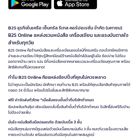
B2S ธุรกิจในเครือ เซ็นทรัล รีเทล คอร์ปอเรชั่น จำกัด (มหาชน)
B2S Online แหล่งรวมหนังสือ เครื่องเขียน และแรงบันดาลใจ
สำหรับทุกวัย
B2S Online คือร้านหนังสือและเครื่องเขียนออนไลน์ที่ครบครัน ตอบโจทย์คนรักการ
อ่านและงานเขียน ให้คุณรู้สึกเหมือนมีร้านหนังสือใกล้ฉันอยู่ในมือ ช้อปง่าย ไม่ต้อง
ออกจากบ้าน เพราะ b2s มีทั้งหนังสือหลากหลายแนวและเครื่องเขียนคุณภาพ พร้อม
สิทธิพิเศษที่ไม่ควรพลาด!
ทำไม B2S Online คือแหล่งช้อปปิ้งที่คุณไม่ควรพลาด
ไม่ว่าคุณจะเป็นนักเรียน นักศึกษา คนทำงาน B2S พร้อมให้คุณเลือกสินค้าคุณภาพได้
ตลอด 24 ชั่วโมง พร้อมโปรโมชั่นและสิทธิพิเศษมากมาย
ฟรี! ค่าจัดส่งทั่วไทย *เมื่อสั่งครบขั้นต่ำที่บริษัทกำหนด
ช้อปเพลินเกินคุ้ม! เพียงมียอดสั่งซื้อสินค้าขั้นต่ำที่บริษัทกำหนด รับสิทธิ์ส่งฟรีถึงบ้าน
ไม่ต้องจ่ายเพิ่ม
มั่นใจ หนังสือถึงมือปลอดภัย ด้วยบับเบิ้ล 3 ชั้น
หนังสือทุกเล่มจากบีทูเอสห่อด้วยบับเบิ้ลหนาแน่นถึง 3 ชั้น หมดกังวลเรื่องความเสีย
หายระหว่างจัดส่ง พร้อมส่งตรงถึงมือคุณในสภาพสมบูรณ์