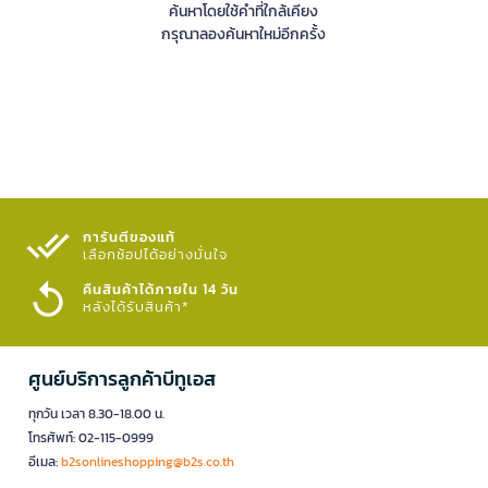
ค้นหาโดยใช้คำที่ใกล้เคียง
กรุณาลองค้นหาใหม่อีกครั้ง
การันตีของแท้
เลือกช้อปได้อย่างมั่นใจ​
คืนสินค้าได้ภายใน 14 วัน
หลังได้รับสินค้า*
ศูนย์บริการลูกค้าบีทูเอส
ทุกวัน เวลา 8.30-18.00 น.
โทรศัพท์: 02-115-0999
อีเมล:
b2sonlineshopping@b2s.co.th