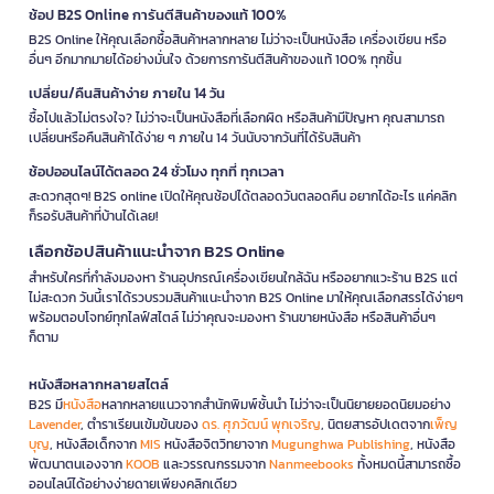
ช้อป B2S Online การันตีสินค้าของแท้ 100%
B2S Online ให้คุณเลือกซื้อสินค้าหลากหลาย ไม่ว่าจะเป็นหนังสือ เครื่องเขียน หรือ
อื่นๆ อีกมากมายได้อย่างมั่นใจ ด้วยการการันตีสินค้าของแท้ 100% ทุกชิ้น
เปลี่ยน/คืนสินค้าง่าย ภายใน 14 วัน
ซื้อไปแล้วไม่ตรงใจ? ไม่ว่าจะเป็นหนังสือที่เลือกผิด หรือสินค้ามีปัญหา คุณสามารถ
เปลี่ยนหรือคืนสินค้าได้ง่าย ๆ ภายใน 14 วันนับจากวันที่ได้รับสินค้า
ช้อปออนไลน์ได้ตลอด 24 ชั่วโมง ทุกที่ ทุกเวลา
สะดวกสุดๆ! B2S online เปิดให้คุณช้อปได้ตลอดวันตลอดคืน อยากได้อะไร แค่คลิก
ก็รอรับสินค้าที่บ้านได้เลย!
เลือกช้อปสินค้าแนะนำจาก B2S Online
สำหรับใครที่กำลังมองหา ร้านอุปกรณ์เครื่องเขียนใกล้ฉัน หรืออยากแวะร้าน B2S แต่
ไม่สะดวก วันนี้เราได้รวบรวมสินค้าแนะนำจาก B2S Online มาให้คุณเลือกสรรได้ง่ายๆ
พร้อมตอบโจทย์ทุกไลฟ์สไตล์ ไม่ว่าคุณจะมองหา ร้านขายหนังสือ หรือสินค้าอื่นๆ
ก็ตาม
หนังสือหลากหลายสไตล์
B2S มี
หนังสือ
หลากหลายแนวจากสำนักพิมพ์ชั้นนำ ไม่ว่าจะเป็นนิยายยอดนิยมอย่าง
Lavender
, ตำราเรียนเข้มข้นของ
ดร. ศุภวัฒน์ พุกเจริญ
, นิตยสารอัปเดตจาก
เพ็ญ
บุญ
, หนังสือเด็กจาก
MIS
หนังสือจิตวิทยาจาก
Mugunghwa Publishing
, หนังสือ
พัฒนาตนเองจาก
KOOB
และวรรณกรรมจาก
Nanmeebooks
ทั้งหมดนี้สามารถซื้อ
ออนไลน์ได้อย่างง่ายดายเพียงคลิกเดียว