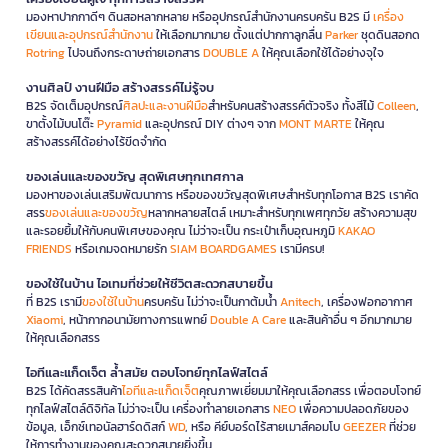
มองหาปากกาดีๆ ดินสอหลากหลาย หรืออุปกรณ์สำนักงานครบครัน B2S มี
เครื่อง
เขียนและอุปกรณ์สำนักงาน
ให้เลือกมากมาย ตั้งแต่ปากกาลูกลื่น
Parker
ชุดดินสอกด
Rotring
ไปจนถึงกระดาษถ่ายเอกสาร
DOUBLE A
ให้คุณเลือกใช้ได้อย่างจุใจ
งานศิลป์ งานฝีมือ สร้างสรรค์ไม่รู้จบ
B2S จัดเต็มอุปกรณ์
ศิลปะและงานฝีมือ
สำหรับคนสร้างสรรค์ตัวจริง ทั้งสีไม้
Colleen
,
ขาตั้งไม้บนโต๊ะ
Pyramid
และอุปกรณ์ DIY ต่างๆ จาก
MONT MARTE
ให้คุณ
สร้างสรรค์ได้อย่างไร้ขีดจำกัด
ของเล่นและของขวัญ สุดพิเศษทุกเทศกาล
มองหาของเล่นเสริมพัฒนาการ หรือของขวัญสุดพิเศษสำหรับทุกโอกาส B2S เราคัด
สรร
ของเล่นและของขวัญ
หลากหลายสไตล์ เหมาะสำหรับทุกเพศทุกวัย สร้างความสุข
และรอยยิ้มให้กับคนพิเศษของคุณ ไม่ว่าจะเป็น กระเป๋าเก็บอุณหภูมิ
KAKAO
FRIENDS
หรือเกมจดหมายรัก
SIAM BOARDGAMES
เรามีครบ!
ของใช้ในบ้าน ไอเทมที่ช่วยให้ชีวิตสะดวกสบายขึ้น
ที่ B2S เรามี
ของใช้ในบ้าน
ครบครัน ไม่ว่าจะเป็นกาต้มน้ำ
Anitech
, เครื่องฟอกอากาศ
Xiaomi
, หน้ากากอนามัยทางการแพทย์
Double A Care
และสินค้าอื่น ๆ อีกมากมาย
ให้คุณเลือกสรร
ไอทีและแก็ดเจ็ต ล้ำสมัย ตอบโจทย์ทุกไลฟ์สไตล์
B2S ได้คัดสรรสินค้า
ไอทีและแก็ดเจ็ต
คุณภาพเยี่ยมมาให้คุณเลือกสรร เพื่อตอบโจทย์
ทุกไลฟ์สไตล์ดิจิทัล ไม่ว่าจะเป็น เครื่องทำลายเอกสาร
NEO
เพื่อความปลอดภัยของ
ข้อมูล, เอ็กซ์เทอนัลฮาร์ดดิสก์
WD
, หรือ คีย์บอร์ดไร้สายเมาส์คอมโบ
GEEZER
ที่ช่วย
ให้การทำงานของคุณสะดวกสบายยิ่งขึ้น