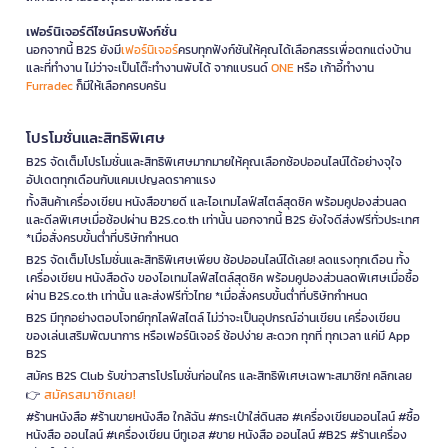
เฟอร์นิเจอร์ดีไซน์ครบฟังก์ชั่น
นอกจากนี้ B2S ยังมี
เฟอร์นิเจอร์
ครบทุกฟังก์ชันให้คุณได้เลือกสรรเพื่อตกแต่งบ้าน
และที่ทำงาน ไม่ว่าจะเป็นโต๊ะทำงานพับได้ จากแบรนด์
ONE
หรือ เก้าอี้ทำงาน
Furradec
ก็มีให้เลือกครบครัน
โปรโมชั่นและสิทธิพิเศษ
B2S จัดเต็มโปรโมชั่นและสิทธิพิเศษมากมายให้คุณเลือกช้อปออนไลน์ได้อย่างจุใจ
อัปเดตทุกเดือนกับแคมเปญลดราคาแรง
ทั้งสินค้าเครื่องเขียน หนังสือขายดี และไอเทมไลฟ์สไตล์สุดชิค พร้อมคูปองส่วนลด
และดีลพิเศษเมื่อช้อปผ่าน B2S.co.th เท่านั้น นอกจากนี้ B2S ยังใจดีส่งฟรีทั่วประเทศ
*เมื่อสั่งครบขั้นต่ำที่บริษัทกำหนด
B2S จัดเต็มโปรโมชั่นและสิทธิพิเศษเพียบ ช้อปออนไลน์ได้เลย! ลดแรงทุกเดือน ทั้ง
เครื่องเขียน หนังสือดัง ของไอเทมไลฟ์สไตล์สุดชิค พร้อมคูปองส่วนลดพิเศษเมื่อซื้อ
ผ่าน B2S.co.th เท่านั้น และส่งฟรีทั่วไทย *เมื่อสั่งครบขั้นต่ำที่บริษัทกำหนด
B2S มีทุกอย่างตอบโจทย์ทุกไลฟ์สไตล์ ไม่ว่าจะเป็นอุปกรณ์อ่านเขียน เครื่องเขียน
ของเล่นเสริมพัฒนาการ หรือเฟอร์นิเจอร์ ช้อปง่าย สะดวก ทุกที่ ทุกเวลา แค่มี App
B2S
สมัคร B2S Club รับข่าวสารโปรโมชั่นก่อนใคร และสิทธิพิเศษเฉพาะสมาชิก! คลิกเลย
สมัครสมาชิกเลย!
👉
#ร้านหนังสือ #ร้านขายหนังสือ ใกล้ฉัน #กระเป๋าใส่ดินสอ #เครื่องเขียนออนไลน์ #ซื้อ
หนังสือ ออนไลน์ #เครื่องเขียน บีทูเอส #ขาย หนังสือ ออนไลน์ #B2S #ร้านเครื่อง