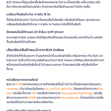
B2S Online ให้คุณเลือกซื้อสินค้าหลากหลาย ไม่ว่าจะเป็นหนังสือ เครื่องเขียน หรือ
อื่นๆ อีกมากมายได้อย่างมั่นใจ ด้วยการการันตีสินค้าของแท้ 100% ทุกชิ้น
เปลี่ยน/คืนสินค้าง่าย ภายใน 14 วัน
ซื้อไปแล้วไม่ตรงใจ? ไม่ว่าจะเป็นหนังสือที่เลือกผิด หรือสินค้ามีปัญหา คุณสามารถ
เปลี่ยนหรือคืนสินค้าได้ง่าย ๆ ภายใน 14 วันนับจากวันที่ได้รับสินค้า
ช้อปออนไลน์ได้ตลอด 24 ชั่วโมง ทุกที่ ทุกเวลา
สะดวกสุดๆ! B2S online เปิดให้คุณช้อปได้ตลอดวันตลอดคืน อยากได้อะไร แค่คลิก
ก็รอรับสินค้าที่บ้านได้เลย!
เลือกช้อปสินค้าแนะนำจาก B2S Online
สำหรับใครที่กำลังมองหา ร้านอุปกรณ์เครื่องเขียนใกล้ฉัน หรืออยากแวะร้าน B2S แต่
ไม่สะดวก วันนี้เราได้รวบรวมสินค้าแนะนำจาก B2S Online มาให้คุณเลือกสรรได้ง่ายๆ
พร้อมตอบโจทย์ทุกไลฟ์สไตล์ ไม่ว่าคุณจะมองหา ร้านขายหนังสือ หรือสินค้าอื่นๆ
ก็ตาม
หนังสือหลากหลายสไตล์
B2S มี
หนังสือ
หลากหลายแนวจากสำนักพิมพ์ชั้นนำ ไม่ว่าจะเป็นนิยายยอดนิยมอย่าง
Lavender
, ตำราเรียนเข้มข้นของ
ดร. ศุภวัฒน์ พุกเจริญ
, นิตยสารอัปเดตจาก
เพ็ญ
บุญ
, หนังสือเด็กจาก
MIS
หนังสือจิตวิทยาจาก
Mugunghwa Publishing
, หนังสือ
พัฒนาตนเองจาก
KOOB
และวรรณกรรมจาก
Nanmeebooks
ทั้งหมดนี้สามารถซื้อ
ออนไลน์ได้อย่างง่ายดายเพียงคลิกเดียว
เครื่องเขียนคู่ใจ ทุกการสร้างสรรค์