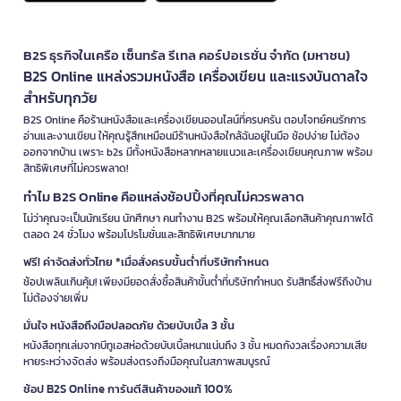
B2S ธุรกิจในเครือ เซ็นทรัล รีเทล คอร์ปอเรชั่น จำกัด (มหาชน)
B2S Online แหล่งรวมหนังสือ เครื่องเขียน และแรงบันดาลใจ
สำหรับทุกวัย
B2S Online คือร้านหนังสือและเครื่องเขียนออนไลน์ที่ครบครัน ตอบโจทย์คนรักการ
อ่านและงานเขียน ให้คุณรู้สึกเหมือนมีร้านหนังสือใกล้ฉันอยู่ในมือ ช้อปง่าย ไม่ต้อง
ออกจากบ้าน เพราะ b2s มีทั้งหนังสือหลากหลายแนวและเครื่องเขียนคุณภาพ พร้อม
สิทธิพิเศษที่ไม่ควรพลาด!
ทำไม B2S Online คือแหล่งช้อปปิ้งที่คุณไม่ควรพลาด
ไม่ว่าคุณจะเป็นนักเรียน นักศึกษา คนทำงาน B2S พร้อมให้คุณเลือกสินค้าคุณภาพได้
ตลอด 24 ชั่วโมง พร้อมโปรโมชั่นและสิทธิพิเศษมากมาย
ฟรี! ค่าจัดส่งทั่วไทย *เมื่อสั่งครบขั้นต่ำที่บริษัทกำหนด
ช้อปเพลินเกินคุ้ม! เพียงมียอดสั่งซื้อสินค้าขั้นต่ำที่บริษัทกำหนด รับสิทธิ์ส่งฟรีถึงบ้าน
ไม่ต้องจ่ายเพิ่ม
มั่นใจ หนังสือถึงมือปลอดภัย ด้วยบับเบิ้ล 3 ชั้น
หนังสือทุกเล่มจากบีทูเอสห่อด้วยบับเบิ้ลหนาแน่นถึง 3 ชั้น หมดกังวลเรื่องความเสีย
หายระหว่างจัดส่ง พร้อมส่งตรงถึงมือคุณในสภาพสมบูรณ์
ช้อป B2S Online การันตีสินค้าของแท้ 100%