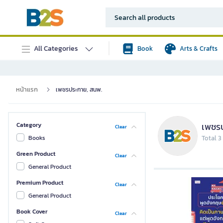
All Categories
Book
Arts & Crafts
หน้าแรก
เพชรประกาย, สนพ.
เพชร
Category
Clear
Books
Total 3
Green Product
Clear
General Product
Premium Product
Clear
General Product
Book Cover
Clear