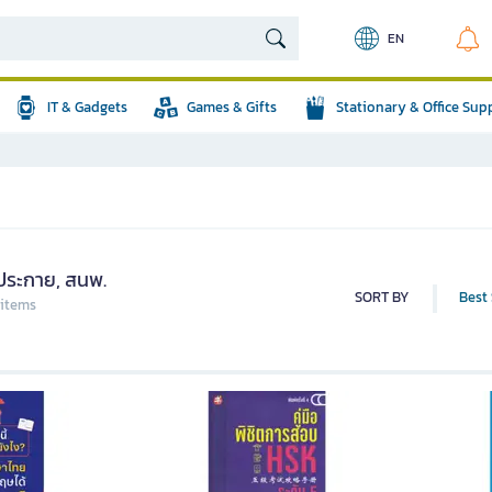
EN
IT & Gadgets
Games & Gifts
Stationary & Office Sup
ประกาย, สนพ.
SORT BY
Best 
 items