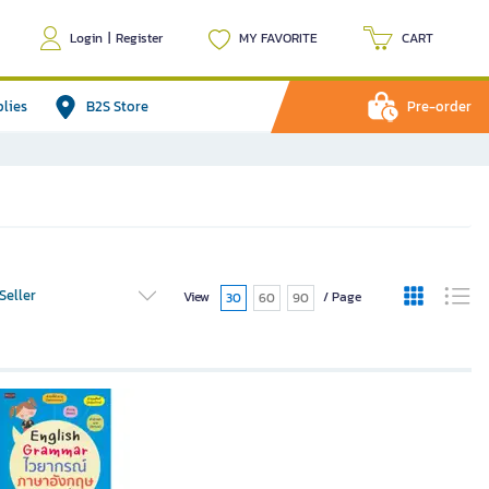
Login
|
Register
MY FAVORITE
CART
plies
B2S Store
Pre-order
Seller
View
/ Page
30
60
90