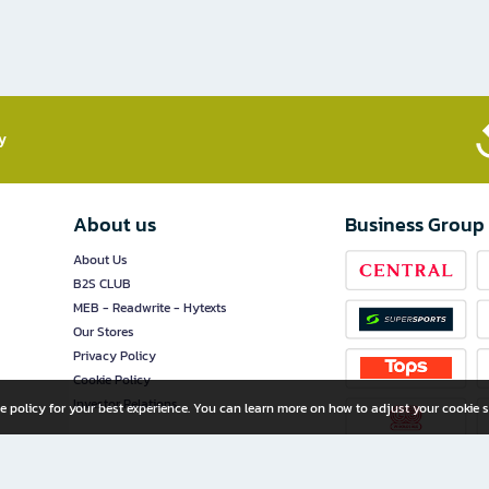
​
About us
Business Group
About Us
B2S CLUB
MEB - Readwrite - Hytexts
Our Stores
Privacy Policy
Cookie Policy
Investor Relations
e policy for your best experience. You can learn more on how to adjust your cookie s