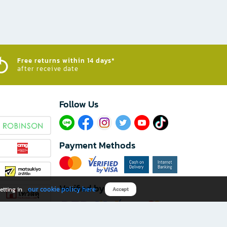
Free returns within 14 days*
after receive date
Follow Us​
Payment Methods
Verified by
our cookie policy here
etting in
Accept
Download B2S app