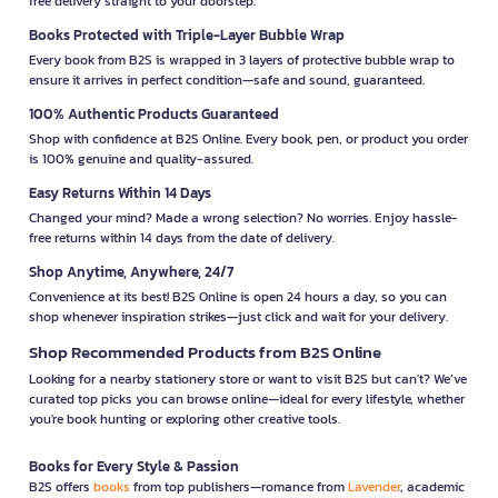
free delivery straight to your doorstep.
Books Protected with Triple-Layer Bubble Wrap
Every book from B2S is wrapped in 3 layers of protective bubble wrap to
ensure it arrives in perfect condition—safe and sound, guaranteed.
100% Authentic Products Guaranteed
Shop with confidence at B2S Online. Every book, pen, or product you order
is 100% genuine and quality-assured.
Easy Returns Within 14 Days
Changed your mind? Made a wrong selection? No worries. Enjoy hassle-
free returns within 14 days from the date of delivery.
Shop Anytime, Anywhere, 24/7
Convenience at its best! B2S Online is open 24 hours a day, so you can
shop whenever inspiration strikes—just click and wait for your delivery.
Shop Recommended Products from B2S Online
Looking for a nearby stationery store or want to visit B2S but can't? We’ve
curated top picks you can browse online—ideal for every lifestyle, whether
you're book hunting or exploring other creative tools.
Books for Every Style & Passion
B2S offers
books
from top publishers—romance from
Lavender
, academic