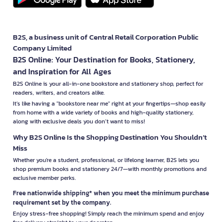
👈 Click here to get exclusive benefits first
Shop Parker brand products at B2S for the best value. Choose
the products you need easily online with free shipping* and
plenty of promotions waiting for you. Check out the special
B2S, a business unit of Central Retail Corporation Public
offers at
Flash Sale for great discounts every day
👈 Click here
Company Limited
*Conditions apply as per company policy
B2S Online: Your Destination for Books, Stationery,
and Inspiration for All Ages
#ParkerLuxuryPens #PopularParkerSonnet
B2S Online is your all-in-one bookstore and stationery shop, perfect for
#WhereToBuyParkerPens #LuxuryParkerWritingInstruments
readers, writers, and creators alike.
#ParkerPenReviews #PremiumParkerPens
#ProfessionalParkerJournaling #ParkerPromotionsAtB2S
It’s like having a "bookstore near me" right at your fingertips—shop easily
from home with a wide variety of books and high-quality stationery,
along with exclusive deals you don’t want to miss!
Why B2S Online Is the Shopping Destination You Shouldn’t
Miss
Whether you're a student, professional, or lifelong learner, B2S lets you
shop premium books and stationery 24/7—with monthly promotions and
exclusive member perks.
Free nationwide shipping* when you meet the minimum purchase
requirement set by the company.
Enjoy stress-free shopping! Simply reach the minimum spend and enjoy