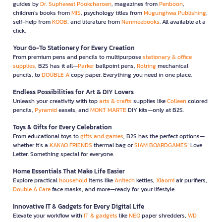
guides by
Dr. Suphawat Pookcharoen
, magazines from
Penboon
,
children’s books from
MIS
, psychology titles from
Mugunghwa Publishing
,
self-help from
KOOB
, and literature from
Nanmeebooks
. All available at a
click.
Your Go-To Stationery for Every Creation
From premium pens and pencils to multipurpose
stationary & office
supplies
, B2S has it all—
Parker
ballpoint pens,
Rotring
mechanical
pencils, to
DOUBLE A
copy paper. Everything you need in one place.
Endless Possibilities for Art & DIY Lovers
Unleash your creativity with top
arts & crafts
supplies like
Colleen
colored
pencils,
Pyramid
easels, and
MONT MARTE
DIY kits—only at B2S.
Toys & Gifts for Every Celebration
From educational toys to
gifts and games
, B2S has the perfect options—
whether it’s a
KAKAO FRIENDS
thermal bag or
SIAM BOARDGAMES
’ Love
Letter. Something special for everyone.
Home Essentials That Make Life Easier
Explore practical
household
items like
Anitech
kettles,
Xiaomi
air purifiers,
Double A Care
face masks, and more—ready for your lifestyle.
Innovative IT & Gadgets for Every Digital Life
Elevate your workflow with
IT & gadgets
like
NEO
paper shredders,
WD