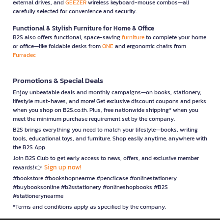
external drives, and
GEEZER
wireless keyboard-mouse combos—all
carefully selected for convenience and security.
Functional & Stylish Furniture for Home & Office
B2S also offers functional, space-saving
furniture
to complete your home
or office—like foldable desks from
ONE
and ergonomic chairs from
Furradec
Promotions & Special Deals
Enjoy unbeatable deals and monthly campaigns—on books, stationery,
lifestyle must-haves, and more! Get exclusive discount coupons and perks
when you shop on B2S.co.th. Plus, free nationwide shipping* when you
meet the minimum purchase requirement set by the company.
B2S brings everything you need to match your lifestyle—books, writing
tools, educational toys, and furniture. Shop easily anytime, anywhere with
the B2S App.
Join B2S Club to get early access to news, offers, and exclusive member
Sign up now!
rewards! 👉
#bookstore #bookshopnearme #pencilcase #onlinestationery
#buybooksonline #b2sstationery #onlineshopbooks #B2S
#stationerynearme
*Terms and conditions apply as specified by the company.