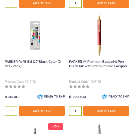
ADD TO CART
ADD TO CART
PARKER Refill Gel 0.7 Black Color (2
PARKER IM Premium Ballpoint Pen
Pcs./Pack)
Black Ink with Premium Red Lacquer
GT Finish
Product Code 1012172
Product Code 1092195
฿ 145.00
READY TO SHIP
฿ 1,950.00
READY TO SHIP
ADD TO CART
ADD TO CART
- 10 %