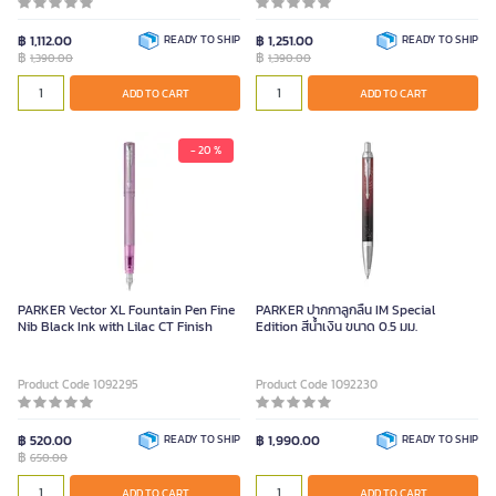
฿ 1,112.00
READY TO SHIP
฿ 1,251.00
READY TO SHIP
฿
฿
1,390.00
1,390.00
ADD TO CART
ADD TO CART
- 20 %
PARKER Vector XL Fountain Pen Fine
PARKER ปากกาลูกลื่น IM Special
Nib Black Ink with Lilac CT Finish
Edition สีน้ำเงิน ขนาด 0.5 มม.
Product Code 1092295
Product Code 1092230
฿ 520.00
READY TO SHIP
฿ 1,990.00
READY TO SHIP
฿
650.00
ADD TO CART
ADD TO CART