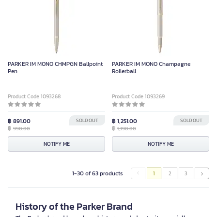
PARKER IM MONO CHMPGN Ballpoint
PARKER IM MONO Champagne
Pen
Rollerball
Product Code 1093268
Product Code 1093269
฿ 891.00
SOLD OUT
฿ 1,251.00
SOLD OUT
฿
฿
990.00
1,390.00
NOTIFY ME
NOTIFY ME
1-30 of 63 products
1
2
3
History of the Parker Brand