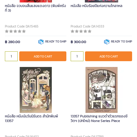
หนังสือ จวบจนสิ้นแสงแดงดาว (พิมพ์ครั้ง
หนังสือ หนึ่งร้อยปีแห่งความโกลาหล
ที่ 3)
Product Code DA15465
Product Code DA14333
฿ 280.00
READY TO SHIP
฿ 300.00
READY TO SHIP
ADD TO CART
ADD TO CART
หนังสือ หนึ่งนับวันนิรันดร สำนักพิมพ์
13357 Publishing แมวดําตัวแรกของชี
13357
วิตฯ (ปกใหม่) None Series Piece
Product Code DA16402
Product Code DA17793