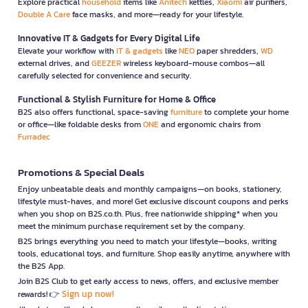
Explore practical
household
items like
Anitech
kettles,
Xiaomi
air purifiers,
Double A Care
face masks, and more—ready for your lifestyle.
Innovative IT & Gadgets for Every Digital Life
Elevate your workflow with
IT & gadgets
like
NEO
paper shredders,
WD
external drives, and
GEEZER
wireless keyboard-mouse combos—all
carefully selected for convenience and security.
Functional & Stylish Furniture for Home & Office
B2S also offers functional, space-saving
furniture
to complete your home
or office—like foldable desks from
ONE
and ergonomic chairs from
Furradec
Promotions & Special Deals
Enjoy unbeatable deals and monthly campaigns—on books, stationery,
lifestyle must-haves, and more! Get exclusive discount coupons and perks
when you shop on B2S.co.th. Plus, free nationwide shipping* when you
meet the minimum purchase requirement set by the company.
B2S brings everything you need to match your lifestyle—books, writing
tools, educational toys, and furniture. Shop easily anytime, anywhere with
the B2S App.
Join B2S Club to get early access to news, offers, and exclusive member
Sign up now!
rewards! 👉