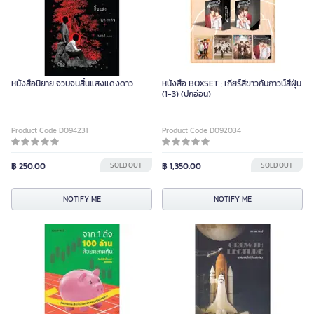
หนังสือนิยาย จวบจนสิ้นแสงแดงดาว
หนังสือ BOXSET : เกียร์สีขาวกับกาวน์สีฝุ่น
(1-3) (ปกอ่อน)
Product Code D094231
Product Code D092034
฿ 250.00
SOLD OUT
฿ 1,350.00
SOLD OUT
NOTIFY ME
NOTIFY ME