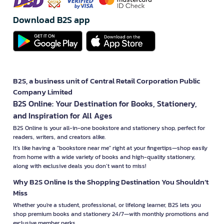
In an era where technology plays a significant role in daily life,
Download B2S app
13357 Publishing offers books in digital and audiobook formats,
making it easy for readers to access content anytime and
anywhere.
Key Features of Books from 13357
Publishing
B2S, a business unit of Central Retail Corporation Public
1. Contemporary and Relevant Content
Company Limited
13357 Publishing focuses on selecting content that meets the
B2S Online: Your Destination for Books, Stationery,
demands of modern readers, especially in areas like self-
and Inspiration for All Ages
development and practical knowledge that can be applied in
B2S Online is your all-in-one bookstore and stationery shop, perfect for
real life.
readers, writers, and creators alike.
2. Attractive Design
It’s like having a "bookstore near me" right at your fingertips—shop easily
from home with a wide variety of books and high-quality stationery,
In addition to quality content, the books from 13357 Publishing
along with exclusive deals you don’t want to miss!
feature beautifully designed covers and layouts, enhancing the
reading experience and making the books more appealing to
Why B2S Online Is the Shopping Destination You Shouldn’t
readers.
Miss
Whether you're a student, professional, or lifelong learner, B2S lets you
3. Accessibility Across Multiple Platforms
shop premium books and stationery 24/7—with monthly promotions and
13357 Publishing offers books in various formats, including
exclusive member perks.