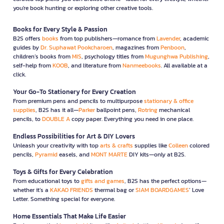
13357 Publishing plans to expand its collection of digital books
you're book hunting or exploring other creative tools.
and audiobooks to cater to modern readers who enjoy reading
on electronic devices.
Books for Every Style & Passion
2. Collaboration with New Writers
B2S offers
books
from top publishers—romance from
Lavender
, academic
guides by
Dr. Suphawat Pookcharoen
, magazines from
Penboon
,
The publishing house is focused on supporting new, creative
children’s books from
MIS
, psychology titles from
Mugunghwa Publishing
,
writers to produce books that meet the needs of contemporary
self-help from
KOOB
, and literature from
Nanmeebooks
. All available at a
readers.
click.
3. Expanding Internationally
Your Go-To Stationery for Every Creation
From premium pens and pencils to multipurpose
stationary & office
13357 Publishing aims to share its high-quality content globally,
supplies
, B2S has it all—
Parker
ballpoint pens,
Rotring
mechanical
allowing readers from around the world to access books from
pencils, to
DOUBLE A
copy paper. Everything you need in one place.
this innovative publisher.
Endless Possibilities for Art & DIY Lovers
13357 Publishing is a publishing house committed to producing
Unleash your creativity with top
arts & crafts
supplies like
Colleen
colored
high-quality books that meet the needs of readers across
pencils,
Pyramid
easels, and
MONT MARTE
DIY kits—only at B2S.
various demographics. With diverse and contemporary content
in the areas of self-development, literature, documentaries, and
Toys & Gifts for Every Celebration
children's media, and with offerings in digital and audiobook
From educational toys to
gifts and games
, B2S has the perfect options—
formats, 13357 Publishing remains dedicated to being a source
whether it’s a
KAKAO FRIENDS
thermal bag or
SIAM BOARDGAMES
’ Love
of knowledge and inspiration for readers both domestically and
Letter. Something special for everyone.
globally.
Home Essentials That Make Life Easier