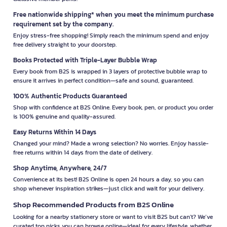
print, digital, and audiobooks, giving readers the flexibility to
Free nationwide shipping* when you meet the minimum purchase
choose the reading method that best fits their lifestyle.
requirement set by the company.
Why 13357 Publishing is Popular
Enjoy stress-free shopping! Simply reach the minimum spend and enjoy
free delivery straight to your doorstep.
1. Promoting Creativity
Books Protected with Triple-Layer Bubble Wrap
Books from 13357 Publishing stimulate creative thinking and a
positive outlook on life, both through inspirational content
Every book from B2S is wrapped in 3 layers of protective bubble wrap to
ensure it arrives in perfect condition—safe and sound, guaranteed.
and intriguing information.
100% Authentic Products Guaranteed
2. Variety of Content
Shop with confidence at B2S Online. Every book, pen, or product you order
With its wide variety of books, 13357 Publishing is able to meet
is 100% genuine and quality-assured.
the needs of diverse readers, from students to professionals
seeking personal development.
Easy Returns Within 14 Days
Changed your mind? Made a wrong selection? No worries. Enjoy hassle-
3. Quality of Authors
free returns within 14 days from the date of delivery.
13357 Publishing collaborates with writers and experts from
Shop Anytime, Anywhere, 24/7
various fields, ensuring that its books offer high-quality
Convenience at its best! B2S Online is open 24 hours a day, so you can
content and presentation.
shop whenever inspiration strikes—just click and wait for your delivery.
Future Trends for 13357 Publishing
Shop Recommended Products from B2S Online
1. Expanding Digital Content
Looking for a nearby stationery store or want to visit B2S but can't? We’ve
curated top picks you can browse online—ideal for every lifestyle, whether