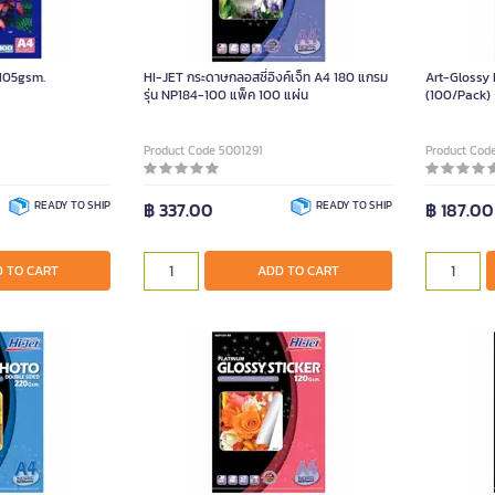
 105gsm.
HI-JET กระดาษกลอสซี่อิงค์เจ็ท A4 180 แกรม
Art-Glossy
รุ่น NP184-100 แพ็ค 100 แผ่น
(100/Pack)
Product Code 5001291
Product Cod
READY TO SHIP
฿ 337.00
READY TO SHIP
฿ 187.00
 TO CART
ADD TO CART