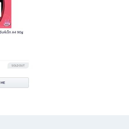
ิงค์เจ็ท A4 90g
SOLD OUT
 ME