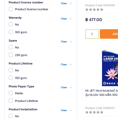
Product license number
Clear
Product Code 5001300
Product license number
Warranty
฿ 477.00
Clear
No
160 gsm.
ADD
Spare
Clear
No
230 gsm.
Product Lifetime
Clear
No
150 gsm.
Photo Paper Type
Clear
HI-JET กระดาษเลเซอร์ A
Matte
รุ่น HL124-100 แพ็ค 100
Product Lifetime
Product Code 5000257
Product Installation
Clear
No