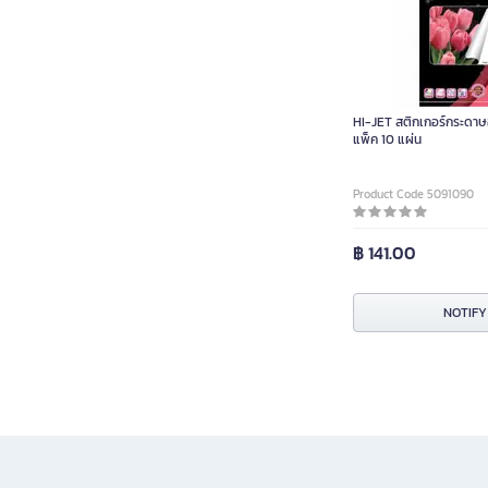
HI-JET สติกเกอร์กระดาษอ
แพ็ค 10 แผ่น
Product Code 5091090
฿ 141.00
NOTIFY