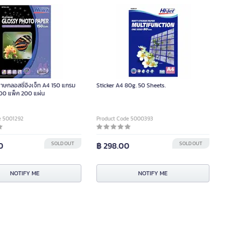
าษกลอสซี่อิงเจ็ท A4 150 แกรม
Sticker A4 80g. 50 Sheets.
200 แพ็ค 200 แผ่น
e 5001292
Product Code 5000393
0
SOLD OUT
฿ 298.00
SOLD OUT
NOTIFY ME
NOTIFY ME