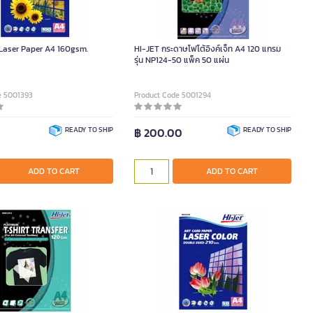
 Laser Paper A4 160gsm.
HI-JET กระดาษโฟโต้อิงค์เจ็ท A4 120 แกรม
รุ่น NP124-50 แพ็ค 50 แผ่น
e 5001393
Product Code 5001294
READY TO SHIP
฿ 200.00
READY TO SHIP
ADD TO CART
ADD TO CART