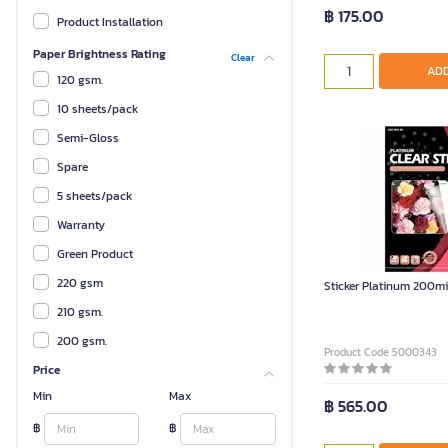
฿ 175.00
Product Installation
Paper Brightness Rating
Clear
ADD
120 gsm.
10 sheets/pack
Semi-Gloss
Spare
5 sheets/pack
Warranty
Green Product
220 gsm
Sticker Platinum 200m
210 gsm.
200 gsm.
Product Code 5000343
Price
190 gsm.
Min
Max
180 gsm.
฿ 565.00
฿
170 gsm.
฿