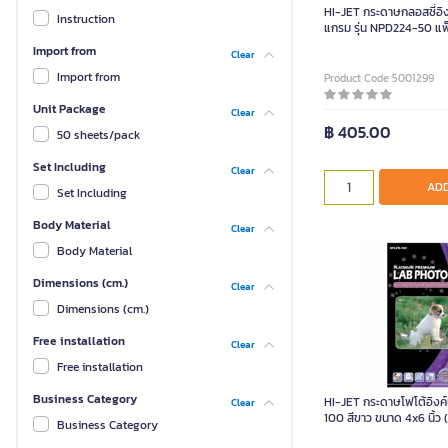
HI-JET กระดาษกลอสซี่อิง
Instruction
แกรม รุ่น NPD224-50 แพ
Import from
Clear
Import from
Product Code 5001299
Unit Package
Clear
฿ 405.00
50 sheets/pack
Set Including
Clear
ADD
Set Including
Body Material
Clear
Body Material
Dimensions (cm.)
Clear
Dimensions (cm.)
Free installation
Clear
Free installation
Business Category
HI-JET กระดาษโฟโต้อิงค์เ
Clear
100 สีขาว ขนาด 4x6 นิ้ว 
Business Category