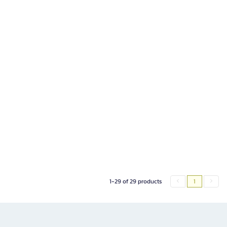
1-29 of 29 products
1