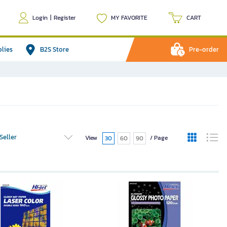
Login
|
Register
MY FAVORITE
CART
plies
B2S Store
Pre-order
Seller
View
/ Page
30
60
90