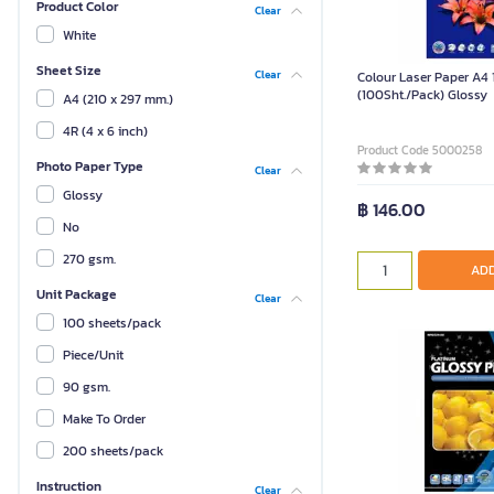
Product Color
Clear
White
Sheet Size
Clear
Colour Laser Paper A4
(100Sht./Pack) Glossy
A4 (210 x 297 mm.)
4R (4 x 6 inch)
Product Code 5000258
Photo Paper Type
Clear
Glossy
฿ 146.00
No
270 gsm.
ADD
Unit Package
Clear
100 sheets/pack
Piece/Unit
90 gsm.
Make To Order
200 sheets/pack
Instruction
Clear