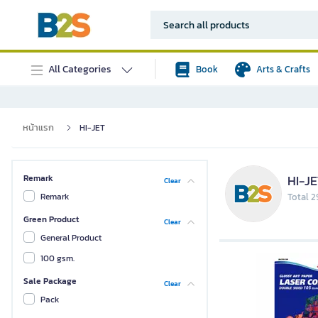
All Categories
Book
Arts & Crafts
หน้าแรก
HI-JET
HI-JE
Remark
Clear
Remark
Total 2
Green Product
Clear
General Product
100 gsm.
Sale Package
Clear
Pack