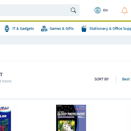
EN
IT & Gadgets
Games & Gifts
Stationary & Office Sup
T
SORT BY
Best 
9 items