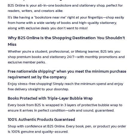
B2S Online is your all-in-one bookstore and stationery shop, perfect for
readers, writers, and creators alike.
It’s like having a "bookstore near me" right at your fingertips—shop easily
from home with a wide variety of books and high-quality stationery,
along with exclusive deals you don’t want to miss!
Why B2S Online Is the Shopping Destination You Shouldn’t
Miss
Whether you're a student, professional, or lifelong learner, B2S lets you
shop premium books and stationery 24/7—with monthly promotions and
exclusive member perks.
Free nationwide shipping* when you meet the minimum purchase
requirement set by the company.
Enjoy stress-free shopping! Simply reach the minimum spend and enjoy
free delivery straight to your doorstep.
Books Protected with Triple-Layer Bubble Wrap
Every book from B2S is wrapped in 3 layers of protective bubble wrap to
ensure it arrives in perfect condition—safe and sound, guaranteed.
100% Authentic Products Guaranteed
Shop with confidence at B2S Online. Every book, pen, or product you order
is 100% genuine and quality-assured.