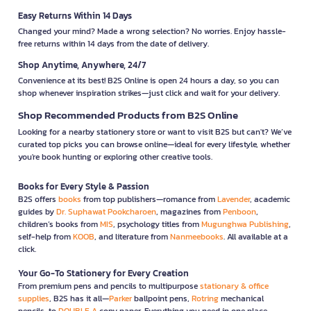
Easy Returns Within 14 Days
Changed your mind? Made a wrong selection? No worries. Enjoy hassle-
free returns within 14 days from the date of delivery.
Shop Anytime, Anywhere, 24/7
Convenience at its best! B2S Online is open 24 hours a day, so you can
shop whenever inspiration strikes—just click and wait for your delivery.
Shop Recommended Products from B2S Online
Looking for a nearby stationery store or want to visit B2S but can't? We’ve
curated top picks you can browse online—ideal for every lifestyle, whether
you're book hunting or exploring other creative tools.
Books for Every Style & Passion
B2S offers
books
from top publishers—romance from
Lavender
, academic
guides by
Dr. Suphawat Pookcharoen
, magazines from
Penboon
,
children’s books from
MIS
, psychology titles from
Mugunghwa Publishing
,
self-help from
KOOB
, and literature from
Nanmeebooks
. All available at a
click.
Your Go-To Stationery for Every Creation
From premium pens and pencils to multipurpose
stationary & office
supplies
, B2S has it all—
Parker
ballpoint pens,
Rotring
mechanical
pencils, to
DOUBLE A
copy paper. Everything you need in one place.