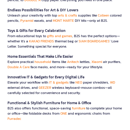
Endless Possibilities for Art & DIY Lovers
Unleash your creativity with top
arts & crafts
supplies like
Colleen
colored
pencils,
Pyramid
easels, and
MONT MARTE
DIY kits—only at B2S.
Toys & Gifts for Every Celebration
From educational toys to
gifts and games
, B2S has the perfect options—
whether it’s a
KAKAO FRIENDS
thermal bag or
SIAM BOARDGAMES
’ Love
Letter. Something special for everyone.
Home Essentials That Make Life Easier
Explore practical
household
items like
Anitech
kettles,
Xiaomi
air purifiers,
Double A Care
face masks, and more—ready for your lifestyle.
Innovative IT & Gadgets for Every Digital Life
Elevate your workflow with
IT & gadgets
like
NEO
paper shredders,
WD
external drives, and
GEEZER
wireless keyboard-mouse combos—all
carefully selected for convenience and security.
Functional & Stylish Furniture for Home & Office
B2S also offers functional, space-saving
furniture
to complete your home
or office—like foldable desks from
ONE
and ergonomic chairs from
Furradec