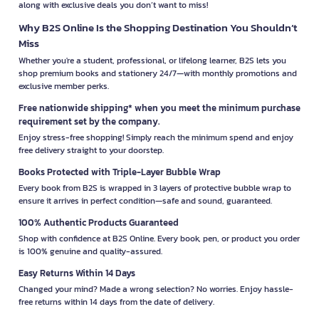
along with exclusive deals you don’t want to miss!
Why B2S Online Is the Shopping Destination You Shouldn’t
Miss
Whether you're a student, professional, or lifelong learner, B2S lets you
shop premium books and stationery 24/7—with monthly promotions and
exclusive member perks.
Free nationwide shipping* when you meet the minimum purchase
requirement set by the company.
Enjoy stress-free shopping! Simply reach the minimum spend and enjoy
free delivery straight to your doorstep.
Books Protected with Triple-Layer Bubble Wrap
Every book from B2S is wrapped in 3 layers of protective bubble wrap to
ensure it arrives in perfect condition—safe and sound, guaranteed.
100% Authentic Products Guaranteed
Shop with confidence at B2S Online. Every book, pen, or product you order
is 100% genuine and quality-assured.
Easy Returns Within 14 Days
Changed your mind? Made a wrong selection? No worries. Enjoy hassle-
free returns within 14 days from the date of delivery.