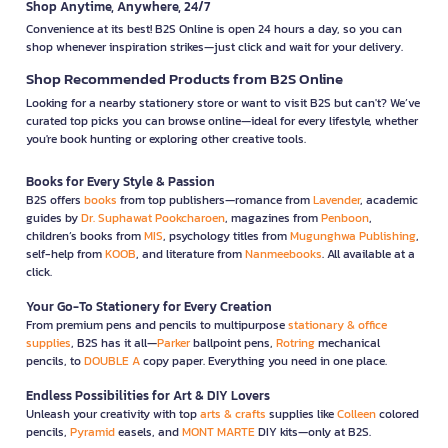
Shop Anytime, Anywhere, 24/7
Convenience at its best! B2S Online is open 24 hours a day, so you can
shop whenever inspiration strikes—just click and wait for your delivery.
Shop Recommended Products from B2S Online
Looking for a nearby stationery store or want to visit B2S but can't? We’ve
curated top picks you can browse online—ideal for every lifestyle, whether
you're book hunting or exploring other creative tools.
Books for Every Style & Passion
B2S offers
books
from top publishers—romance from
Lavender
, academic
guides by
Dr. Suphawat Pookcharoen
, magazines from
Penboon
,
children’s books from
MIS
, psychology titles from
Mugunghwa Publishing
,
self-help from
KOOB
, and literature from
Nanmeebooks
. All available at a
click.
Your Go-To Stationery for Every Creation
From premium pens and pencils to multipurpose
stationary & office
supplies
, B2S has it all—
Parker
ballpoint pens,
Rotring
mechanical
pencils, to
DOUBLE A
copy paper. Everything you need in one place.
Endless Possibilities for Art & DIY Lovers
Unleash your creativity with top
arts & crafts
supplies like
Colleen
colored
pencils,
Pyramid
easels, and
MONT MARTE
DIY kits—only at B2S.