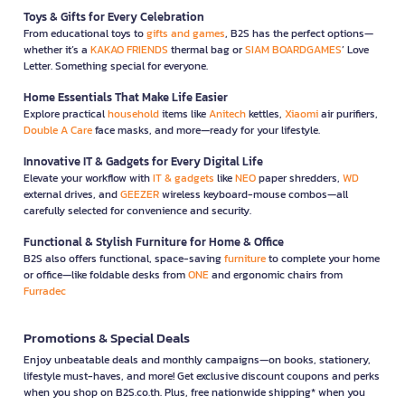
Toys & Gifts for Every Celebration
From educational toys to
gifts and games
, B2S has the perfect options—
whether it’s a
KAKAO FRIENDS
thermal bag or
SIAM BOARDGAMES
’ Love
Letter. Something special for everyone.
Home Essentials That Make Life Easier
Explore practical
household
items like
Anitech
kettles,
Xiaomi
air purifiers,
Double A Care
face masks, and more—ready for your lifestyle.
Innovative IT & Gadgets for Every Digital Life
Elevate your workflow with
IT & gadgets
like
NEO
paper shredders,
WD
external drives, and
GEEZER
wireless keyboard-mouse combos—all
carefully selected for convenience and security.
Functional & Stylish Furniture for Home & Office
B2S also offers functional, space-saving
furniture
to complete your home
or office—like foldable desks from
ONE
and ergonomic chairs from
Furradec
Promotions & Special Deals
Enjoy unbeatable deals and monthly campaigns—on books, stationery,
lifestyle must-haves, and more! Get exclusive discount coupons and perks
when you shop on B2S.co.th. Plus, free nationwide shipping* when you