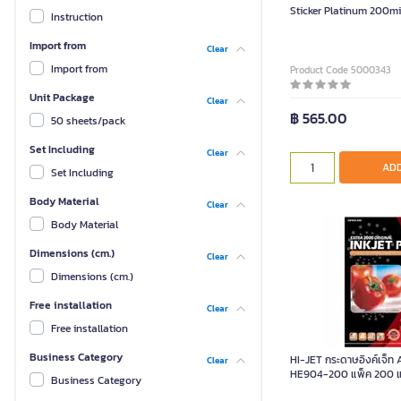
Sticker Platinum 200m
Instruction
Import from
Clear
Import from
Product Code 5000343
Unit Package
Clear
฿ 565.00
50 sheets/pack
Set Including
Clear
ADD
Set Including
Body Material
Clear
Body Material
Dimensions (cm.)
Clear
Dimensions (cm.)
Free installation
Clear
Free installation
Business Category
HI-JET กระดาษอิงค์เจ็ท 
Clear
HE904-200 แพ็ค 200 แ
Business Category