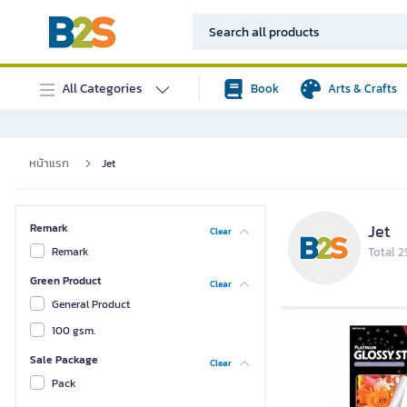
All Categories
Book
Arts & Crafts
หน้าแรก
Jet
Jet
Remark
Clear
Remark
Total 2
Green Product
Clear
General Product
100 gsm.
Sale Package
Clear
Pack