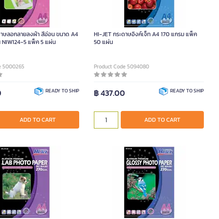
ดาษลอกลายลงผ้า สีอ่อน ขนาด A4
HI-JET กระดาษอิงค์เจ็ท A4 170 แกรม แพ็ค
น NIW124-5 แพ็ค 5 แผ่น
50 แผ่น
e 5000265
Product Code 5094080
0
READY TO SHIP
฿ 437.00
READY TO SHIP
ADD TO CART
ADD TO CART