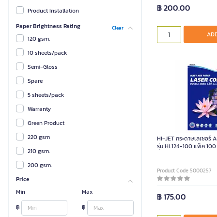
฿ 200.00
Product Installation
Paper Brightness Rating
Clear
ADD
120 gsm.
10 sheets/pack
Semi-Gloss
Spare
5 sheets/pack
Warranty
Green Product
220 gsm
HI-JET กระดาษเลเซอร์ A
รุ่น HL124-100 แพ็ค 100
210 gsm.
200 gsm.
Product Code 5000257
Price
190 gsm.
Min
Max
180 gsm.
฿ 175.00
฿
170 gsm.
฿