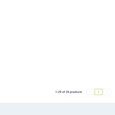
1-29 of 29 products
1