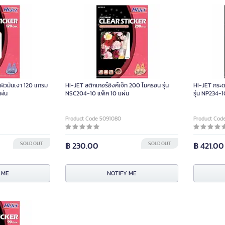
ทผิวมันเงา 120 แกรม
HI-JET สติกเกอร์อิงค์เจ็ท 200 ไมครอน รุ่น
HI-JET กระด
ผ่น
NSC204-10 แพ็ค 10 แผ่น
รุ่น NP234-
Product Code 5091080
Product Cod
SOLD OUT
฿ 230.00
SOLD OUT
฿ 421.00
 ME
NOTIFY ME