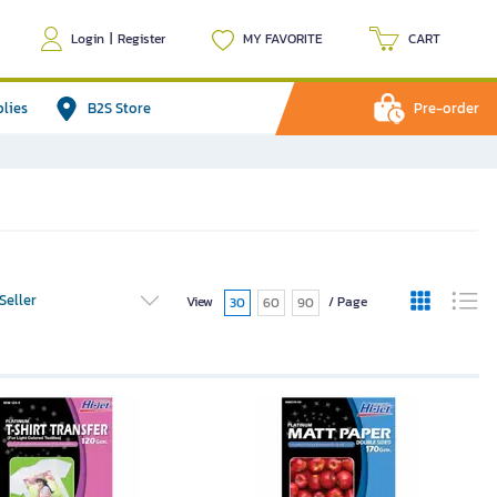
Login
|
Register
MY FAVORITE
CART
plies
B2S Store
Pre-order
Seller
View
/ Page
30
60
90