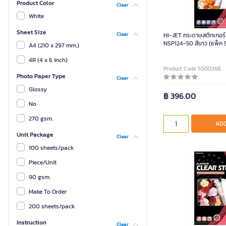
Product Color
Clear
White
Sheet Size
Clear
HI-JET กระดาษสติกเกอร์ 
NSP124-50 สีขาว (แพ็ค 
A4 (210 x 297 mm.)
4R (4 x 6 inch)
Product Code 5000368
Photo Paper Type
Clear
Glossy
฿ 396.00
No
270 gsm.
ADD
Unit Package
Clear
100 sheets/pack
Piece/Unit
90 gsm.
Make To Order
200 sheets/pack
Instruction
Clear