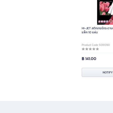
HI-JET สติกเกอร์กระดาษอ
แพ็ค 10 แผ่น
Product Code 5091090
฿ 141.00
NOTIFY