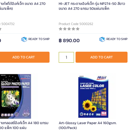
าษโฟโต้อิงค์เจ็ท ขนาด A4 270
HI-JET กระดาษอิงค์เจ็ท รุ่น NP274-50 สีขาว
่น/แพ็ค)
ขนาด A4 270 แกรม 50แผ่น/แพ็ค
e 5004732
Product Code 5000262
0
READY TO SHIP
฿ 890.00
READY TO SHIP
ADD TO CART
ADD TO CART
าษกลอสซี่อิงค์เจ็ท A4 180 แกรม
Art-Glossy Laser Paper A4 160gsm.
100 แพ็ค 100 แผ่น
(100/Pack)