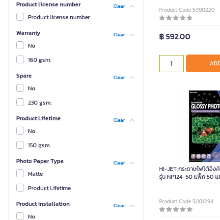
Product license number
Clear
Product Code 5090220
Product license number
Warranty
฿ 592.00
Clear
No
160 gsm.
ADD
Spare
Clear
No
230 gsm.
Product Lifetime
Clear
No
150 gsm.
Photo Paper Type
Clear
HI-JET กระดาษโฟโต้อิงค์
Matte
รุ่น NP124-50 แพ็ค 50 แ
Product Lifetime
Product Code 5001294
Product Installation
Clear
No