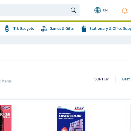
EN
IT & Gadgets
Games & Gifts
Stationary & Office Sup
SORT BY
Best 
9 items