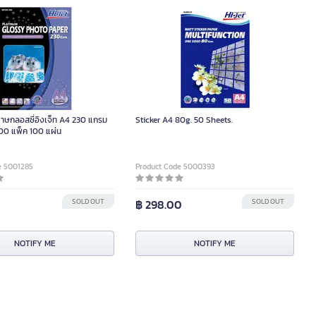
าษกลอสซี่อิงเจ็ท A4 230 แกรม
Sticker A4 80g. 50 Sheets.
100 แพ็ค 100 แผ่น
e 5001285
Product Code 5000393
SOLD OUT
฿ 298.00
SOLD OUT
NOTIFY ME
NOTIFY ME