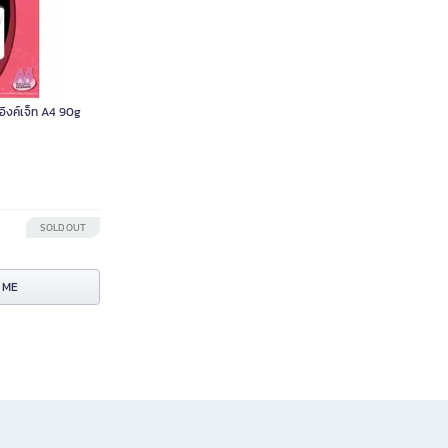
ิงค์เจ็ท A4 90g
SOLD OUT
 ME