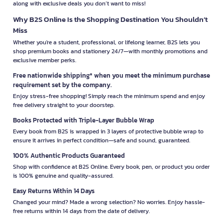
along with exclusive deals you don’t want to miss!
Why B2S Online Is the Shopping Destination You Shouldn’t
Miss
Whether you're a student, professional, or lifelong learner, B2S lets you
shop premium books and stationery 24/7—with monthly promotions and
exclusive member perks.
Free nationwide shipping* when you meet the minimum purchase
requirement set by the company.
Enjoy stress-free shopping! Simply reach the minimum spend and enjoy
free delivery straight to your doorstep.
Books Protected with Triple-Layer Bubble Wrap
Every book from B2S is wrapped in 3 layers of protective bubble wrap to
ensure it arrives in perfect condition—safe and sound, guaranteed.
100% Authentic Products Guaranteed
Shop with confidence at B2S Online. Every book, pen, or product you order
is 100% genuine and quality-assured.
Easy Returns Within 14 Days
Changed your mind? Made a wrong selection? No worries. Enjoy hassle-
free returns within 14 days from the date of delivery.