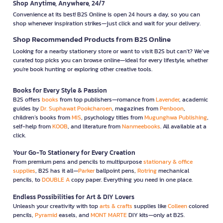
Shop Anytime, Anywhere, 24/7
Convenience at its best! B2S Online is open 24 hours a day, so you can
shop whenever inspiration strikes—just click and wait for your delivery.
Shop Recommended Products from B2S Online
Looking for a nearby stationery store or want to visit B2S but can't? We’ve
curated top picks you can browse online—ideal for every lifestyle, whether
you're book hunting or exploring other creative tools.
Books for Every Style & Passion
B2S offers
books
from top publishers—romance from
Lavender
, academic
guides by
Dr. Suphawat Pookcharoen
, magazines from
Penboon
,
children’s books from
MIS
, psychology titles from
Mugunghwa Publishing
,
self-help from
KOOB
, and literature from
Nanmeebooks
. All available at a
click.
Your Go-To Stationery for Every Creation
From premium pens and pencils to multipurpose
stationary & office
supplies
, B2S has it all—
Parker
ballpoint pens,
Rotring
mechanical
pencils, to
DOUBLE A
copy paper. Everything you need in one place.
Endless Possibilities for Art & DIY Lovers
Unleash your creativity with top
arts & crafts
supplies like
Colleen
colored
pencils,
Pyramid
easels, and
MONT MARTE
DIY kits—only at B2S.