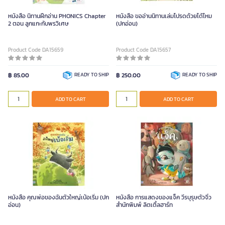
หนังสือ นิทานฝึกอ่าน PHONICS Chapter
หนังสือ ขออ่านนิทานเล่มโปรดด้วยได้ไหม
2 ตอน ลูกแกะกับพรวิเศษ
(ปกอ่อน)
Product Code DA15659
Product Code DA15657
฿ 85.00
READY TO SHIP
฿ 250.00
READY TO SHIP
ADD TO CART
ADD TO CART
หนังสือ คุณพ่อของฉันตัวใหญ่เบ้อเริ่ม (ปก
หนังสือ การแสดงของแจ็ค วีรบุรุษตัวจิ๋ว
อ่อน)
สำนักพิมพ์ ลิตเติ้ลฮาร์ท