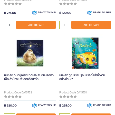
฿ 275.00
READY TO SHIP
฿ 120.00
READY TO SHIP
ADD TO CART
ADD TO CART
หนังสือ ฉันอยู่เคียงข้างเธอเสมอนะเจ้าตัว
หนังสือ วู้ว ! เรียนรู้กัน เรือดําน้ําทํางาน
เล็ก สำนักพิมพ์ ลิตเติ้ลฮาร์ท
อย่างไรนะ?
Product Code DA15752
Product Code DA15751
฿ 320.00
READY TO SHIP
฿ 295.00
READY TO SHIP