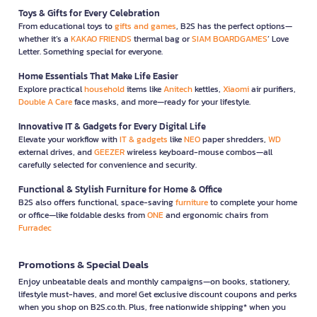
Toys & Gifts for Every Celebration
From educational toys to
gifts and games
, B2S has the perfect options—
whether it’s a
KAKAO FRIENDS
thermal bag or
SIAM BOARDGAMES
’ Love
Letter. Something special for everyone.
Home Essentials That Make Life Easier
Explore practical
household
items like
Anitech
kettles,
Xiaomi
air purifiers,
Double A Care
face masks, and more—ready for your lifestyle.
Innovative IT & Gadgets for Every Digital Life
Elevate your workflow with
IT & gadgets
like
NEO
paper shredders,
WD
external drives, and
GEEZER
wireless keyboard-mouse combos—all
carefully selected for convenience and security.
Functional & Stylish Furniture for Home & Office
B2S also offers functional, space-saving
furniture
to complete your home
or office—like foldable desks from
ONE
and ergonomic chairs from
Furradec
Promotions & Special Deals
Enjoy unbeatable deals and monthly campaigns—on books, stationery,
lifestyle must-haves, and more! Get exclusive discount coupons and perks
when you shop on B2S.co.th. Plus, free nationwide shipping* when you