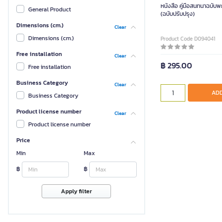
หนังสือ คู่มือสนทนาฉบั
General Product
(ฉบับปรับปรุง)
Dimensions (cm.)
Clear
Dimensions (cm.)
Product Code D094041
Free installation
Clear
฿ 295.00
Free installation
Business Category
Clear
ADD
Business Category
Product license number
Clear
Product license number
Price
Min
Max
฿
฿
Apply filter