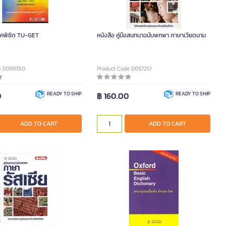
นิคพิชิต TU-GET
หนังสือ คู่มือสนทนาฉบับพกพา ภาษาเวียดนาม
e D099350
Product Code D097251
0
READY TO SHIP
฿ 160.00
READY TO SHIP
ADD TO CART
ADD TO CART