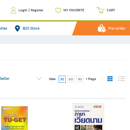
Login
|
Register
MY FAVORITE
CART
plies
B2S Store
Pre-order
Seller
View
/ Page
30
60
90