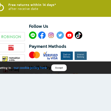
Free returns within 14 days*
after receive date
Follow Us​
Payment Methods
Verified by
our cookie policy here
etting in
Accept
Download B2S app