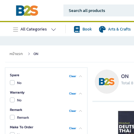
All Categories
Book
Arts & Crafts
หน้าแรก
ON
ON
Spare
Clear
No
Total 8
Warranty
Clear
No
Remark
Clear
Remark
Make To Order
Clear