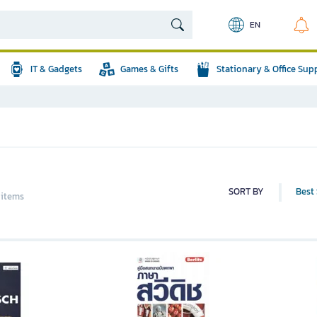
EN
IT & Gadgets
Games & Gifts
Stationary & Office Sup
SORT BY
Best 
 items