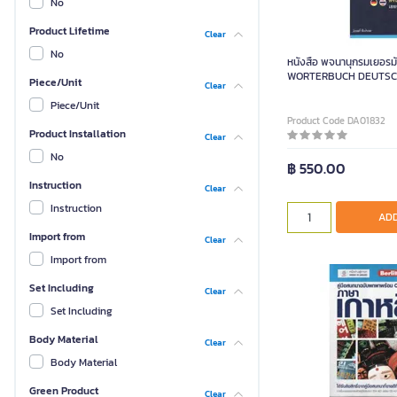
No
Product Lifetime
Clear
No
หนังสือ พจนานุกรมเยอรม
Piece/Unit
Clear
Piece/Unit
Product Code DA01832
Product Installation
Clear
No
฿ 550.00
Instruction
Clear
Instruction
ADD
Import from
Clear
Import from
Set Including
Clear
Set Including
Body Material
Clear
Body Material
Green Product
Clear