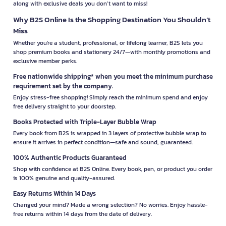
along with exclusive deals you don’t want to miss!
Why B2S Online Is the Shopping Destination You Shouldn’t
Miss
Whether you're a student, professional, or lifelong learner, B2S lets you
shop premium books and stationery 24/7—with monthly promotions and
exclusive member perks.
Free nationwide shipping* when you meet the minimum purchase
requirement set by the company.
Enjoy stress-free shopping! Simply reach the minimum spend and enjoy
free delivery straight to your doorstep.
Books Protected with Triple-Layer Bubble Wrap
Every book from B2S is wrapped in 3 layers of protective bubble wrap to
ensure it arrives in perfect condition—safe and sound, guaranteed.
100% Authentic Products Guaranteed
Shop with confidence at B2S Online. Every book, pen, or product you order
is 100% genuine and quality-assured.
Easy Returns Within 14 Days
Changed your mind? Made a wrong selection? No worries. Enjoy hassle-
free returns within 14 days from the date of delivery.