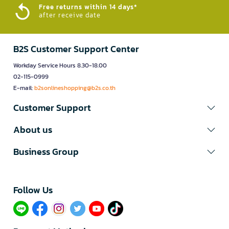
Free returns within 14 days*
after receive date
B2S Customer Support Center
Workday Service Hours 8.30-18.00
02-115-0999
E-mail:
b2sonlineshopping@b2s.co.th
Customer Support
About us
Business Group
Follow Us​