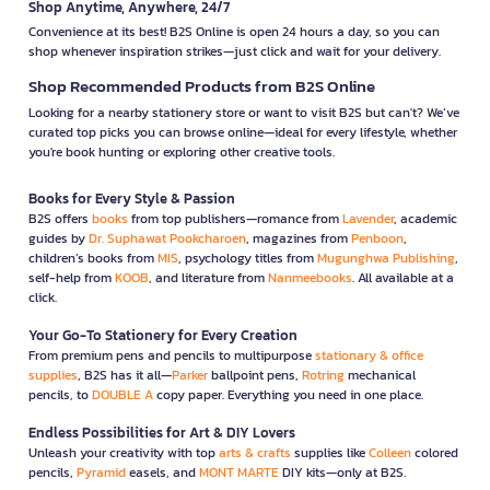
Shop Anytime, Anywhere, 24/7
Convenience at its best! B2S Online is open 24 hours a day, so you can
shop whenever inspiration strikes—just click and wait for your delivery.
Shop Recommended Products from B2S Online
Looking for a nearby stationery store or want to visit B2S but can't? We’ve
curated top picks you can browse online—ideal for every lifestyle, whether
you're book hunting or exploring other creative tools.
Books for Every Style & Passion
B2S offers
books
from top publishers—romance from
Lavender
, academic
guides by
Dr. Suphawat Pookcharoen
, magazines from
Penboon
,
children’s books from
MIS
, psychology titles from
Mugunghwa Publishing
,
self-help from
KOOB
, and literature from
Nanmeebooks
. All available at a
click.
Your Go-To Stationery for Every Creation
From premium pens and pencils to multipurpose
stationary & office
supplies
, B2S has it all—
Parker
ballpoint pens,
Rotring
mechanical
pencils, to
DOUBLE A
copy paper. Everything you need in one place.
Endless Possibilities for Art & DIY Lovers
Unleash your creativity with top
arts & crafts
supplies like
Colleen
colored
pencils,
Pyramid
easels, and
MONT MARTE
DIY kits—only at B2S.