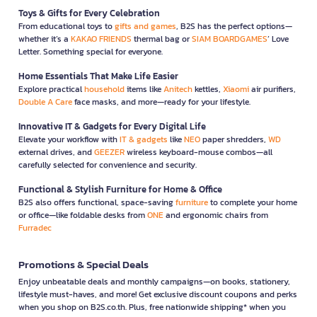
Toys & Gifts for Every Celebration
From educational toys to
gifts and games
, B2S has the perfect options—
whether it’s a
KAKAO FRIENDS
thermal bag or
SIAM BOARDGAMES
’ Love
Letter. Something special for everyone.
Home Essentials That Make Life Easier
Explore practical
household
items like
Anitech
kettles,
Xiaomi
air purifiers,
Double A Care
face masks, and more—ready for your lifestyle.
Innovative IT & Gadgets for Every Digital Life
Elevate your workflow with
IT & gadgets
like
NEO
paper shredders,
WD
external drives, and
GEEZER
wireless keyboard-mouse combos—all
carefully selected for convenience and security.
Functional & Stylish Furniture for Home & Office
B2S also offers functional, space-saving
furniture
to complete your home
or office—like foldable desks from
ONE
and ergonomic chairs from
Furradec
Promotions & Special Deals
Enjoy unbeatable deals and monthly campaigns—on books, stationery,
lifestyle must-haves, and more! Get exclusive discount coupons and perks
when you shop on B2S.co.th. Plus, free nationwide shipping* when you