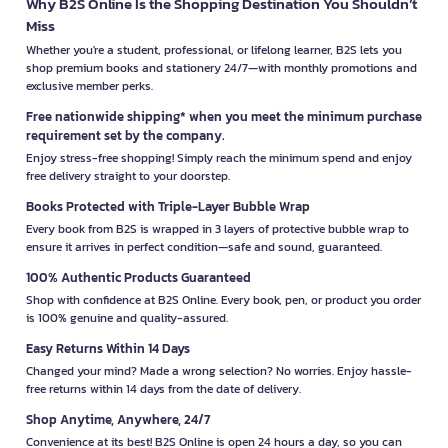
Why B2S Online Is the Shopping Destination You Shouldn’t
Miss
Whether you're a student, professional, or lifelong learner, B2S lets you
shop premium books and stationery 24/7—with monthly promotions and
exclusive member perks.
Free nationwide shipping* when you meet the minimum purchase
requirement set by the company.
Enjoy stress-free shopping! Simply reach the minimum spend and enjoy
free delivery straight to your doorstep.
Books Protected with Triple-Layer Bubble Wrap
Every book from B2S is wrapped in 3 layers of protective bubble wrap to
ensure it arrives in perfect condition—safe and sound, guaranteed.
100% Authentic Products Guaranteed
Shop with confidence at B2S Online. Every book, pen, or product you order
is 100% genuine and quality-assured.
Easy Returns Within 14 Days
Changed your mind? Made a wrong selection? No worries. Enjoy hassle-
free returns within 14 days from the date of delivery.
Shop Anytime, Anywhere, 24/7
Convenience at its best! B2S Online is open 24 hours a day, so you can