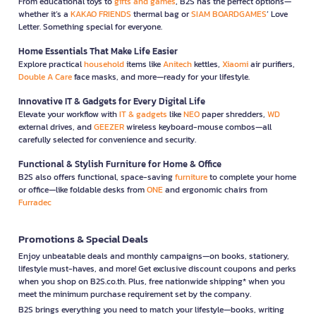
From educational toys to
gifts and games
, B2S has the perfect options—
whether it’s a
KAKAO FRIENDS
thermal bag or
SIAM BOARDGAMES
’ Love
Letter. Something special for everyone.
Home Essentials That Make Life Easier
Explore practical
household
items like
Anitech
kettles,
Xiaomi
air purifiers,
Double A Care
face masks, and more—ready for your lifestyle.
Innovative IT & Gadgets for Every Digital Life
Elevate your workflow with
IT & gadgets
like
NEO
paper shredders,
WD
external drives, and
GEEZER
wireless keyboard-mouse combos—all
carefully selected for convenience and security.
Functional & Stylish Furniture for Home & Office
B2S also offers functional, space-saving
furniture
to complete your home
or office—like foldable desks from
ONE
and ergonomic chairs from
Furradec
Promotions & Special Deals
Enjoy unbeatable deals and monthly campaigns—on books, stationery,
lifestyle must-haves, and more! Get exclusive discount coupons and perks
when you shop on B2S.co.th. Plus, free nationwide shipping* when you
meet the minimum purchase requirement set by the company.
B2S brings everything you need to match your lifestyle—books, writing