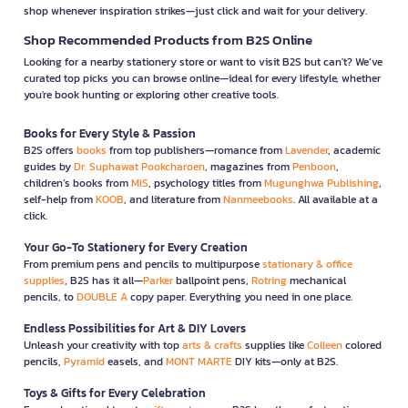
shop whenever inspiration strikes—just click and wait for your delivery.
Shop Recommended Products from B2S Online
Looking for a nearby stationery store or want to visit B2S but can't? We’ve
curated top picks you can browse online—ideal for every lifestyle, whether
you're book hunting or exploring other creative tools.
Books for Every Style & Passion
B2S offers
books
from top publishers—romance from
Lavender
, academic
guides by
Dr. Suphawat Pookcharoen
, magazines from
Penboon
,
children’s books from
MIS
, psychology titles from
Mugunghwa Publishing
,
self-help from
KOOB
, and literature from
Nanmeebooks
. All available at a
click.
Your Go-To Stationery for Every Creation
From premium pens and pencils to multipurpose
stationary & office
supplies
, B2S has it all—
Parker
ballpoint pens,
Rotring
mechanical
pencils, to
DOUBLE A
copy paper. Everything you need in one place.
Endless Possibilities for Art & DIY Lovers
Unleash your creativity with top
arts & crafts
supplies like
Colleen
colored
pencils,
Pyramid
easels, and
MONT MARTE
DIY kits—only at B2S.
Toys & Gifts for Every Celebration