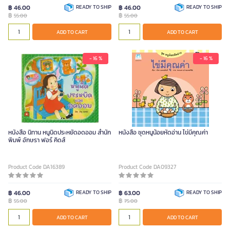
฿ 46.00
READY TO SHIP
฿ 46.00
READY TO SHIP
฿
฿
55.00
55.00
ADD TO CART
ADD TO CART
- 16 %
- 16 %
หนังสือ นิทาน หนูนิดประหยัดอดออม สำนัก
หนังสือ ชุดหนูน้อยหัดอ่าน ไข่มีคุณค่า
พิมพ์ อักษรา ฟอร์ คิดส์
Product Code DA16389
Product Code DA09327
฿ 46.00
READY TO SHIP
฿ 63.00
READY TO SHIP
฿
฿
55.00
75.00
ADD TO CART
ADD TO CART