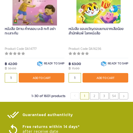
หนังสือ นิทาน คํากลอน มะลิ กะทิ อย่า
หนังสือ ของขวัญตอบแทนจากเสือน้อย
ทะเลาะกัน
สำนักพิมพ์ โลกหนังสือ
Product Code DA14777
Product Code DA16236
฿ 42.00
READY TO SHIP
฿ 63.00
READY TO SHIP
฿
฿
50.00
75.00
ADD TO CART
ADD TO CART
1-30 of 1601 products
1
2
3
54
Guaranteed authenticity​
Free returns within 14 days*
after receive date