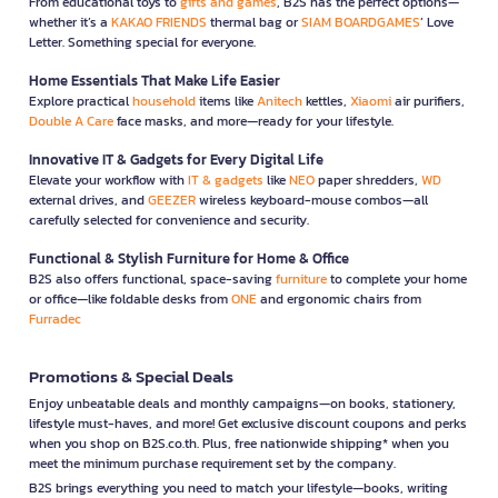
From educational toys to
gifts and games
, B2S has the perfect options—
whether it’s a
KAKAO FRIENDS
thermal bag or
SIAM BOARDGAMES
’ Love
Letter. Something special for everyone.
Home Essentials That Make Life Easier
Explore practical
household
items like
Anitech
kettles,
Xiaomi
air purifiers,
Double A Care
face masks, and more—ready for your lifestyle.
Innovative IT & Gadgets for Every Digital Life
Elevate your workflow with
IT & gadgets
like
NEO
paper shredders,
WD
external drives, and
GEEZER
wireless keyboard-mouse combos—all
carefully selected for convenience and security.
Functional & Stylish Furniture for Home & Office
B2S also offers functional, space-saving
furniture
to complete your home
or office—like foldable desks from
ONE
and ergonomic chairs from
Furradec
Promotions & Special Deals
Enjoy unbeatable deals and monthly campaigns—on books, stationery,
lifestyle must-haves, and more! Get exclusive discount coupons and perks
when you shop on B2S.co.th. Plus, free nationwide shipping* when you
meet the minimum purchase requirement set by the company.
B2S brings everything you need to match your lifestyle—books, writing