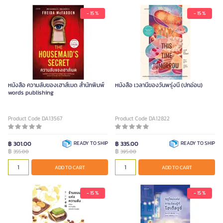
- 15 %
- 15 %
หนังสือ ความลับของเฮาส์เมด สำนักพิมพ์
หนังสือ เวลานี้ของวันพรุ่งนี้ (ปกอ่อน)
words publishing
Product Code DA13567
Product Code DA12822
฿ 301.00
READY TO SHIP
฿ 335.00
READY TO SHIP
฿
฿
355.00
395.00
ADD TO CART
ADD TO CART
- 15 %
- 15 %