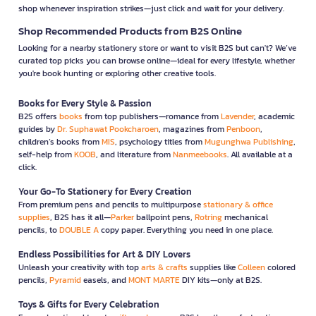
shop whenever inspiration strikes—just click and wait for your delivery.
Shop Recommended Products from B2S Online
Looking for a nearby stationery store or want to visit B2S but can't? We’ve
curated top picks you can browse online—ideal for every lifestyle, whether
you're book hunting or exploring other creative tools.
Books for Every Style & Passion
B2S offers
books
from top publishers—romance from
Lavender
, academic
guides by
Dr. Suphawat Pookcharoen
, magazines from
Penboon
,
children’s books from
MIS
, psychology titles from
Mugunghwa Publishing
,
self-help from
KOOB
, and literature from
Nanmeebooks
. All available at a
click.
Your Go-To Stationery for Every Creation
From premium pens and pencils to multipurpose
stationary & office
supplies
, B2S has it all—
Parker
ballpoint pens,
Rotring
mechanical
pencils, to
DOUBLE A
copy paper. Everything you need in one place.
Endless Possibilities for Art & DIY Lovers
Unleash your creativity with top
arts & crafts
supplies like
Colleen
colored
pencils,
Pyramid
easels, and
MONT MARTE
DIY kits—only at B2S.
Toys & Gifts for Every Celebration