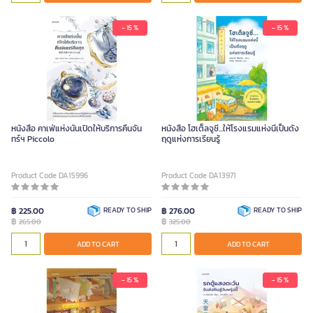
- 15 %
- 15 %
หนังสือ คาเฟ่แห่งนั้นเปิดให้บริการคืนจัน
หนังสือ โฮเต็ลจูซี่...ให้โรงแรมแห่งนี้เป็นดั่ง
ทร์ฯ Piccolo
ฤดูแห่งการเรียนรู้
Product Code DA15996
Product Code DA13971
฿ 225.00
READY TO SHIP
฿ 276.00
READY TO SHIP
฿
฿
265.00
325.00
ADD TO CART
ADD TO CART
- 15 %
- 15 %