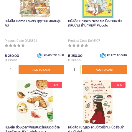
หนังสือ Home Lovers ฤดูกาลแสนอบอุ่น
หนังสือ Brunch Near Me มื้อสายพาใจ
กับ
กลับบ้าน สำนักพิมพ์ Piccolo
Product Code DA13524
Product Code DA16107
฿ 250.00
READY TO SHIP
฿ 250.00
READY TO SHIP
฿
฿
295.00
295.00
ADD TO CART
ADD TO CART
- 15 %
- 15 %
หนังสือ ช่วงเวลาพักแสนอร่อยของเจ้าผี
หนังสือ เชิญแวะเติมข้าวที่ร้านหนังสือเก่า
น้อยตัวกลม BY โนะโมโตะ ชูเฮ
ย่านจิมโบโจ