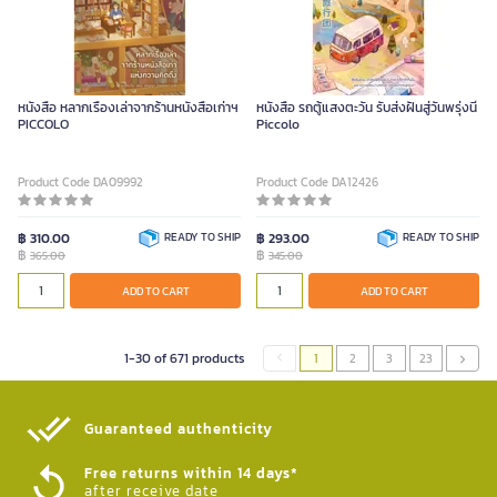
หนังสือ หลากเรื่องเล่าจากร้านหนังสือเก่าฯ
หนังสือ รถตู้แสงตะวัน รับส่งฝันสู่วันพรุ่งนี้
PICCOLO
Piccolo
Product Code DA09992
Product Code DA12426
฿ 310.00
READY TO SHIP
฿ 293.00
READY TO SHIP
฿
฿
365.00
345.00
ADD TO CART
ADD TO CART
1-30 of 671 products
1
2
3
23
Guaranteed authenticity​
Free returns within 14 days*
after receive date