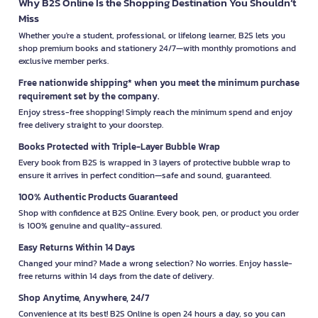
Why B2S Online Is the Shopping Destination You Shouldn’t
Miss
Whether you're a student, professional, or lifelong learner, B2S lets you
shop premium books and stationery 24/7—with monthly promotions and
exclusive member perks.
Free nationwide shipping* when you meet the minimum purchase
requirement set by the company.
Enjoy stress-free shopping! Simply reach the minimum spend and enjoy
free delivery straight to your doorstep.
Books Protected with Triple-Layer Bubble Wrap
Every book from B2S is wrapped in 3 layers of protective bubble wrap to
ensure it arrives in perfect condition—safe and sound, guaranteed.
100% Authentic Products Guaranteed
Shop with confidence at B2S Online. Every book, pen, or product you order
is 100% genuine and quality-assured.
Easy Returns Within 14 Days
Changed your mind? Made a wrong selection? No worries. Enjoy hassle-
free returns within 14 days from the date of delivery.
Shop Anytime, Anywhere, 24/7
Convenience at its best! B2S Online is open 24 hours a day, so you can