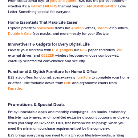
From educational toys to
gifts and games
, B2S has the perfect options—
whether it’s a
KAKAO FRIENDS
thermal bag or
SIAM BOARDGAMES
’ Love
Letter. Something special for everyone.
Home Essentials That Make Life Easier
Explore practical
household
items like
Anitech
kettles,
Xiaomi
air purifiers,
Double A Care
face masks, and more—ready for your lifestyle.
Innovative IT & Gadgets for Every Digital Life
Elevate your workflow with
IT & gadgets
like
NEO
paper shredders,
WD
external drives, and
GEEZER
wireless keyboard-mouse combos—all
carefully selected for convenience and security.
Functional & Stylish Furniture for Home & Office
B2S also offers functional, space-saving
furniture
to complete your home
or office—like foldable desks from
ONE
and ergonomic chairs from
Furradec
Promotions & Special Deals
Enjoy unbeatable deals and monthly campaigns—on books, stationery,
lifestyle must-haves, and more! Get exclusive discount coupons and perks
when you shop on B2S.co.th. Plus, free nationwide shipping* when you
meet the minimum purchase requirement set by the company.
B2S brings everything you need to match your lifestyle—books, writing