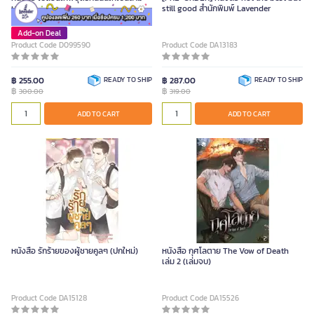
เล่ม 5
still good สำนักพิมพ์ Lavender
Add-on Deal
Product Code D099590
Product Code DA13183
฿ 255.00
READY TO SHIP
฿ 287.00
READY TO SHIP
฿
฿
300.00
319.00
ADD TO CART
ADD TO CART
หนังสือ รักร้ายของผู้ชายคูลๆ (ปกใหม่)
หนังสือ กุศโลตาย The Vow of Death
เล่ม 2 (เล่มจบ)
Product Code DA15128
Product Code DA15526