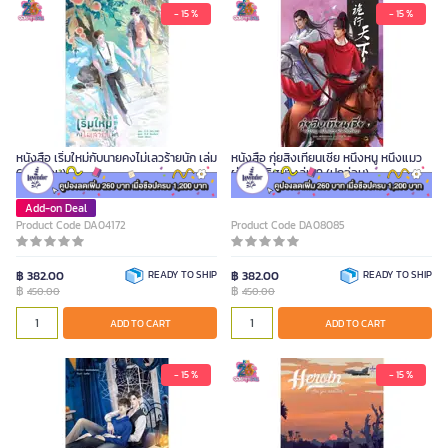
- 15 %
- 15 %
หนังสือ เริ่มใหม่กับนายคงไม่เลวร้ายนัก เล่ม
หนังสือ กุ่ยสิงเทียนเซี่ย หนึ่งหนู หนึ่งแมว
6 (เล่มจบ)
ผ่าคดีปริศนา เล่ม 9 (ปกอ่อน)
Add-on Deal
Product Code DA04172
Product Code DA08085
฿ 382.00
READY TO SHIP
฿ 382.00
READY TO SHIP
฿
฿
450.00
450.00
ADD TO CART
ADD TO CART
- 15 %
- 15 %