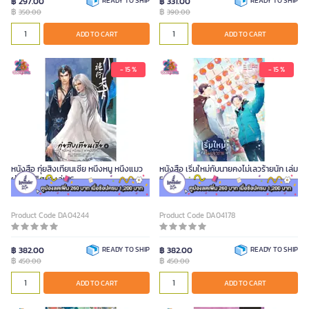
฿ 297.00
READY TO SHIP
฿ 331.00
READY TO SHIP
฿
฿
350.00
390.00
ADD TO CART
ADD TO CART
- 15 %
- 15 %
หนังสือ กุ่ยสิงเทียนเซี่ย หนึ่งหนู หนึ่งแมว
หนังสือ เริ่มใหม่กับนายคงไม่เลวร้ายนัก เล่ม
ผ่าคดีปริศนา เล่ม 6
5
Product Code DA04244
Product Code DA04178
฿ 382.00
READY TO SHIP
฿ 382.00
READY TO SHIP
฿
฿
450.00
450.00
ADD TO CART
ADD TO CART