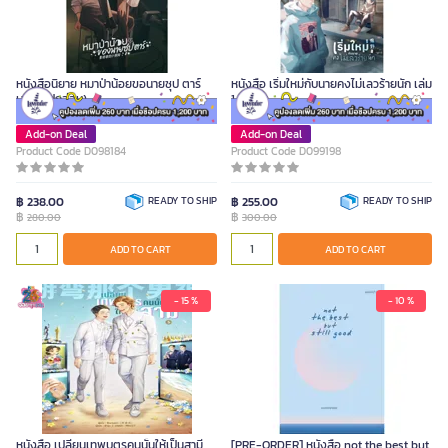
หนังสือนิยาย หมาป่าน้อยขอนายซุป ตาร์
หนังสือ เริ่มใหม่กับนายคงไม่เลวร้ายนัก เล่ม
เล่ม 1 (ปกอ่อน)
1
Add-on Deal
Add-on Deal
Product Code D098184
Product Code D099198
฿ 238.00
READY TO SHIP
฿ 255.00
READY TO SHIP
฿
฿
280.00
300.00
ADD TO CART
ADD TO CART
- 15 %
- 10 %
หนังสือ เปลี่ยนเทพบุตรคนนั้นให้เป็นสามี
[PRE-ORDER] หนังสือ not the best but