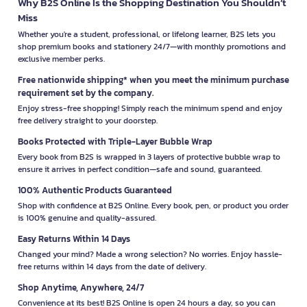
Why B2S Online Is the Shopping Destination You Shouldn’t
Miss
Whether you're a student, professional, or lifelong learner, B2S lets you
shop premium books and stationery 24/7—with monthly promotions and
exclusive member perks.
Free nationwide shipping* when you meet the minimum purchase
requirement set by the company.
Enjoy stress-free shopping! Simply reach the minimum spend and enjoy
free delivery straight to your doorstep.
Books Protected with Triple-Layer Bubble Wrap
Every book from B2S is wrapped in 3 layers of protective bubble wrap to
ensure it arrives in perfect condition—safe and sound, guaranteed.
100% Authentic Products Guaranteed
Shop with confidence at B2S Online. Every book, pen, or product you order
is 100% genuine and quality-assured.
Easy Returns Within 14 Days
Changed your mind? Made a wrong selection? No worries. Enjoy hassle-
free returns within 14 days from the date of delivery.
Shop Anytime, Anywhere, 24/7
Convenience at its best! B2S Online is open 24 hours a day, so you can