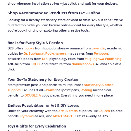
shop whenever inspiration strikes—just click and wait for your delivery.
Shop Recommended Products from B2S Online
Looking for a nearby stationery store or want to visit B2S but can't? We’ve
curated top picks you can browse online—ideal for every lifestyle, whether
you're book hunting or exploring other creative tools.
Books for Every Style & Passion
B2S offers
books
from top publishers—romance from
Lavender
, academic
guides by
Dr. Suphawat Pookcharoen
, magazines from
Penboon
,
children’s books from
MIS
, psychology titles from
Mugunghwa Publishing
,
self-help from
KOOB
, and literature from
Nanmeebooks
. All available at a
click.
Your Go-To Stationery for Every Creation
From premium pens and pencils to multipurpose
stationary & office
supplies
, B2S has it all—
Parker
ballpoint pens,
Rotring
mechanical
pencils, to
DOUBLE A
copy paper. Everything you need in one place.
Endless Possibilities for Art & DIY Lovers
Unleash your creativity with top
arts & crafts
supplies like
Colleen
colored
pencils,
Pyramid
easels, and
MONT MARTE
DIY kits—only at B2S.
Toys & Gifts for Every Celebration