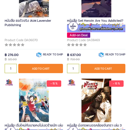
หนังสือ ธรตัวจริง สนพ.Lavender
หนังสือ Set Heroin Are You Addicted?
Publishing
คุณเสพติดความรักหรือเปล่า ภาค 2 เล่ม
1-3
Add-on Deal
Product Code DA06070
Product Code DA08469
฿ 276.00
READY TO SHIP
฿ 637.00
READY TO SHIP
฿
฿
325.00
750.00
ADD TO CART
ADD TO CART
- 15 %
- 15 %
หนังสือ เริ่มใหม่กับนายคงไม่เลวร้ายนัก เล่ม
หนังสือ มังกรพเนจรคล้อยจันทรา เล่ม 3
3