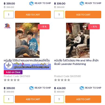
฿ 339.00
READY TO SHIP
฿ 339.00
READY TO SHIP
฿
฿
399.00
399.00
ADD TO CART
ADD TO CART
- 15 %
- 15 %
หนังสือ ได้ยินว่าคุณอยากเปลี่ยนผมให้เป็น
หนังสือ โปตัวปลอม Me and Who สำนัก
สามี เล่ม 4 (จบ)
พิมพ์ Lavender Publishing
Add-on Deal
Product Code DA07469
Product Code DA03580
฿ 339.00
READY TO SHIP
฿ 424.00
READY TO SHIP
฿
฿
399.00
499.00
ADD TO CART
ADD TO CART