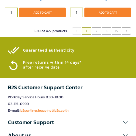
ADD TO CART
ADD TO CART
1-30 of 427 products
1
2
3
15
Guaranteed authenticity​
Free returns within 14 days*
after receive date
B2S Customer Support Center
Workday Service Hours 8.30-18.00
02-115-0999
E-mail:
b2sonlineshopping@b2s.co.th
Customer Support
About us