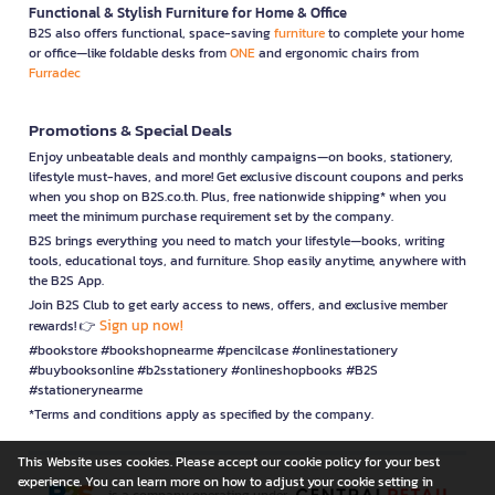
Functional & Stylish Furniture for Home & Office
B2S also offers functional, space-saving
furniture
to complete your home
or office—like foldable desks from
ONE
and ergonomic chairs from
Furradec
Promotions & Special Deals
Enjoy unbeatable deals and monthly campaigns—on books, stationery,
lifestyle must-haves, and more! Get exclusive discount coupons and perks
when you shop on B2S.co.th. Plus, free nationwide shipping* when you
meet the minimum purchase requirement set by the company.
B2S brings everything you need to match your lifestyle—books, writing
tools, educational toys, and furniture. Shop easily anytime, anywhere with
the B2S App.
Join B2S Club to get early access to news, offers, and exclusive member
Sign up now!
rewards! 👉
#bookstore #bookshopnearme #pencilcase #onlinestationery
#buybooksonline #b2sstationery #onlineshopbooks #B2S
#stationerynearme
*Terms and conditions apply as specified by the company.
This Website uses cookies. Please accept our cookie policy for your best
experience. You can learn more on how to adjust your cookie setting in