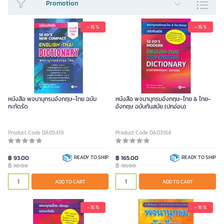
Promotion
- 15 %
- 15 %
Religion &
Wisdom
Travel
Magazine
Astrology
Health & Beauty
Reading
หนังสือ พจนานุกรมอังกฤษ-ไทย ฉบับ
หนังสือ พจนานุกรมอังกฤษ-ไทย & ไทย-
Accessories
กะทัดรัด
อังกฤษ ฉบับทันสมัย (ปกอ่อน)
Product Code DA05419
Product Code DA03164
SEE LESS
฿ 93.00
READY TO SHIP
฿ 165.00
READY TO SHIP
฿
฿
110.00
195.00
ADD TO CART
ADD TO CART
- 15 %
- 15 %