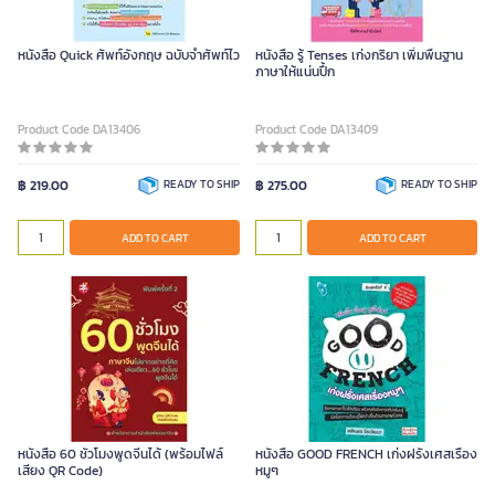
หนังสือ Quick ศัพท์อังกฤษ ฉบับจำศัพท์ไว
หนังสือ รู้ Tenses เก่งกริยา เพิ่มพื้นฐาน
ภาษาให้แน่นปึ้ก
Product Code DA13406
Product Code DA13409
฿ 219.00
READY TO SHIP
฿ 275.00
READY TO SHIP
ADD TO CART
ADD TO CART
หนังสือ 60 ชั่วโมงพูดจีนได้ (พร้อมไฟล์
หนังสือ GOOD FRENCH เก่งฝรั่งเศสเรื่อง
เสียง QR Code)
หมูๆ