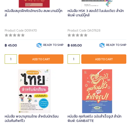
หนังสือสมุดฝึกคัดอักษรจีน สนพ.นานมีบุ๊ค
หนังสือ HSK 3 สอบได้ ในเล่มเดียว สำนัก
ส์
พิมพ์ นานมีบุ๊คส์
Product Code D091470
Product Code DA07628
฿ 45.00
READY TO SHIP
฿ 695.00
READY TO SHIP
ADD TO CART
ADD TO CART
หนังสือ พจนานุกรมไทย สำหรับนักเรียน
หนังสือ คุยกับฝรั่ง ฉบับสำเร็จรูป! สำนัก
ฉบับค้นศัพท์ไว
พิมพ์: GANBATTE