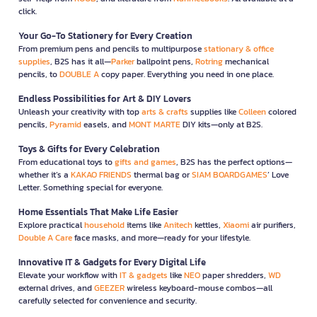
click.
Your Go-To Stationery for Every Creation
From premium pens and pencils to multipurpose
stationary & office
supplies
, B2S has it all—
Parker
ballpoint pens,
Rotring
mechanical
pencils, to
DOUBLE A
copy paper. Everything you need in one place.
Endless Possibilities for Art & DIY Lovers
Unleash your creativity with top
arts & crafts
supplies like
Colleen
colored
pencils,
Pyramid
easels, and
MONT MARTE
DIY kits—only at B2S.
Toys & Gifts for Every Celebration
From educational toys to
gifts and games
, B2S has the perfect options—
whether it’s a
KAKAO FRIENDS
thermal bag or
SIAM BOARDGAMES
’ Love
Letter. Something special for everyone.
Home Essentials That Make Life Easier
Explore practical
household
items like
Anitech
kettles,
Xiaomi
air purifiers,
Double A Care
face masks, and more—ready for your lifestyle.
Innovative IT & Gadgets for Every Digital Life
Elevate your workflow with
IT & gadgets
like
NEO
paper shredders,
WD
external drives, and
GEEZER
wireless keyboard-mouse combos—all
carefully selected for convenience and security.