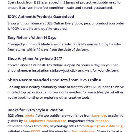
Every book from B2S is wrapped in 3 layers of protective bubble wrap to
ensure it arrives in perfect condition—safe and sound, guaranteed.
100% Authentic Products Guaranteed
Shop with confidence at B2S Online. Every book, pen, or product you order
is 100% genuine and quality-assured.
Easy Returns Within 14 Days
Changed your mind? Made a wrong selection? No worries. Enjoy hassle-
free returns within 14 days from the date of delivery.
Shop Anytime, Anywhere, 24/7
Convenience at its best! B2S Online is open 24 hours a day, so you can
shop whenever inspiration strikes—just click and wait for your delivery.
Shop Recommended Products from B2S Online
Looking for a nearby stationery store or want to visit B2S but can't? We’ve
curated top picks you can browse online—ideal for every lifestyle, whether
you're book hunting or exploring other creative tools.
Books for Every Style & Passion
B2S offers
books
from top publishers—romance from
Lavender
, academic
guides by
Dr. Suphawat Pookcharoen
, magazines from
Penboon
,
children’s books from
MIS
, psychology titles from
Mugunghwa Publishing
,
self-help from
KOOB
, and literature from
Nanmeebooks
. All available at a