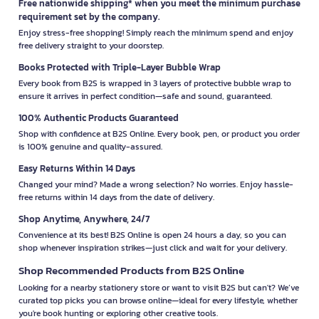
Free nationwide shipping* when you meet the minimum purchase
requirement set by the company.
Enjoy stress-free shopping! Simply reach the minimum spend and enjoy
free delivery straight to your doorstep.
Books Protected with Triple-Layer Bubble Wrap
Every book from B2S is wrapped in 3 layers of protective bubble wrap to
ensure it arrives in perfect condition—safe and sound, guaranteed.
100% Authentic Products Guaranteed
Shop with confidence at B2S Online. Every book, pen, or product you order
is 100% genuine and quality-assured.
Easy Returns Within 14 Days
Changed your mind? Made a wrong selection? No worries. Enjoy hassle-
free returns within 14 days from the date of delivery.
Shop Anytime, Anywhere, 24/7
Convenience at its best! B2S Online is open 24 hours a day, so you can
shop whenever inspiration strikes—just click and wait for your delivery.
Shop Recommended Products from B2S Online
Looking for a nearby stationery store or want to visit B2S but can't? We’ve
curated top picks you can browse online—ideal for every lifestyle, whether
you're book hunting or exploring other creative tools.