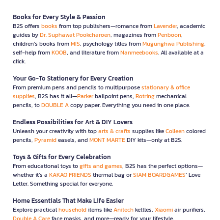
Books for Every Style & Passion
B2S offers
books
from top publishers—romance from
Lavender
, academic
guides by
Dr. Suphawat Pookcharoen
, magazines from
Penboon
,
children’s books from
MIS
, psychology titles from
Mugunghwa Publishing
,
self-help from
KOOB
, and literature from
Nanmeebooks
. All available at a
click.
Your Go-To Stationery for Every Creation
From premium pens and pencils to multipurpose
stationary & office
supplies
, B2S has it all—
Parker
ballpoint pens,
Rotring
mechanical
pencils, to
DOUBLE A
copy paper. Everything you need in one place.
Endless Possibilities for Art & DIY Lovers
Unleash your creativity with top
arts & crafts
supplies like
Colleen
colored
pencils,
Pyramid
easels, and
MONT MARTE
DIY kits—only at B2S.
Toys & Gifts for Every Celebration
From educational toys to
gifts and games
, B2S has the perfect options—
whether it’s a
KAKAO FRIENDS
thermal bag or
SIAM BOARDGAMES
’ Love
Letter. Something special for everyone.
Home Essentials That Make Life Easier
Explore practical
household
items like
Anitech
kettles,
Xiaomi
air purifiers,
Double A Care
face masks, and more—ready for your lifestyle.