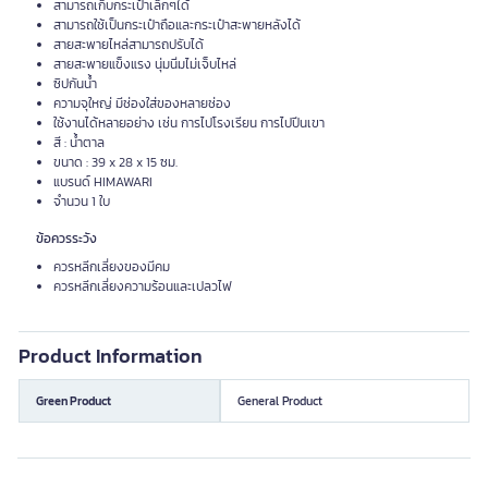
สามารถเก็บกระเป๋าเล็กๆได้
สามารถใช้เป็นกระเป๋าถือและกระเป๋าสะพายหลังได้
สายสะพายไหล่สามารถปรับได้
สายสะพายแข็งแรง นุ่มนิ่มไม่เจ็บไหล่
ซิปกันน้ำ
ความจุใหญ่ มีช่องใส่ของหลายช่อง
ใช้งานได้หลายอย่าง เช่น การไปโรงเรียน การไปปีนเขา
สี : น้ำตาล
ขนาด : 39 x 28 x 15 ซม.
แบรนด์ HIMAWARI
จำนวน 1 ใบ
ข้อควรระวัง
ควรหลีกเลี่ยงของมีคม
ควรหลีกเลี่ยงความร้อนและเปลวไฟ
Product Information
Green Product
General Product