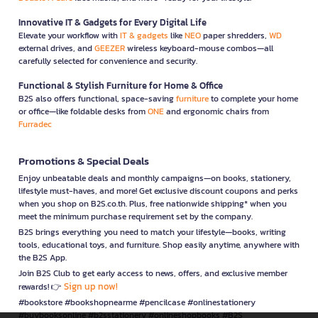
Innovative IT & Gadgets for Every Digital Life
Elevate your workflow with
IT & gadgets
like
NEO
paper shredders,
WD
external drives, and
GEEZER
wireless keyboard-mouse combos—all
carefully selected for convenience and security.
Functional & Stylish Furniture for Home & Office
B2S also offers functional, space-saving
furniture
to complete your home
or office—like foldable desks from
ONE
and ergonomic chairs from
Furradec
Promotions & Special Deals
Enjoy unbeatable deals and monthly campaigns—on books, stationery,
lifestyle must-haves, and more! Get exclusive discount coupons and perks
when you shop on B2S.co.th. Plus, free nationwide shipping* when you
meet the minimum purchase requirement set by the company.
B2S brings everything you need to match your lifestyle—books, writing
tools, educational toys, and furniture. Shop easily anytime, anywhere with
the B2S App.
Join B2S Club to get early access to news, offers, and exclusive member
Sign up now!
rewards! 👉
#bookstore #bookshopnearme #pencilcase #onlinestationery
#buybooksonline #b2sstationery #onlineshopbooks #B2S