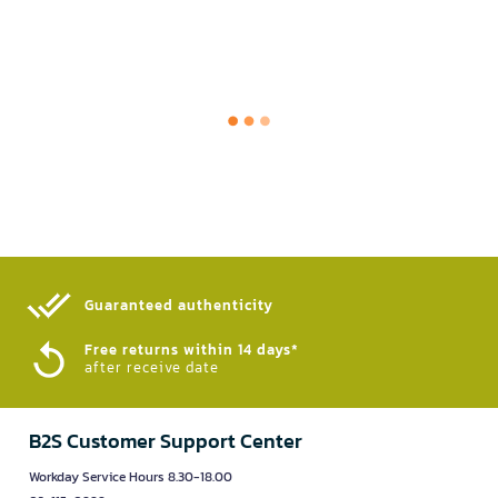
Guaranteed authenticity​
Free returns within 14 days*
after receive date
B2S Customer Support Center
Workday Service Hours 8.30-18.00