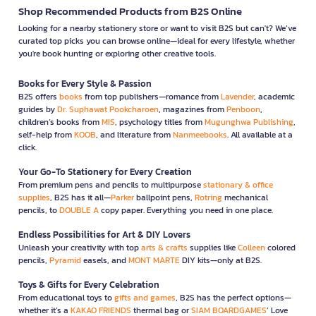
Shop Recommended Products from B2S Online
Looking for a nearby stationery store or want to visit B2S but can't? We’ve
curated top picks you can browse online—ideal for every lifestyle, whether
you're book hunting or exploring other creative tools.
Books for Every Style & Passion
B2S offers
books
from top publishers—romance from
Lavender
, academic
guides by
Dr. Suphawat Pookcharoen
, magazines from
Penboon
,
children’s books from
MIS
, psychology titles from
Mugunghwa Publishing
,
self-help from
KOOB
, and literature from
Nanmeebooks
. All available at a
click.
Your Go-To Stationery for Every Creation
From premium pens and pencils to multipurpose
stationary & office
supplies
, B2S has it all—
Parker
ballpoint pens,
Rotring
mechanical
pencils, to
DOUBLE A
copy paper. Everything you need in one place.
Endless Possibilities for Art & DIY Lovers
Unleash your creativity with top
arts & crafts
supplies like
Colleen
colored
pencils,
Pyramid
easels, and
MONT MARTE
DIY kits—only at B2S.
Toys & Gifts for Every Celebration
From educational toys to
gifts and games
, B2S has the perfect options—
whether it’s a
KAKAO FRIENDS
thermal bag or
SIAM BOARDGAMES
’ Love