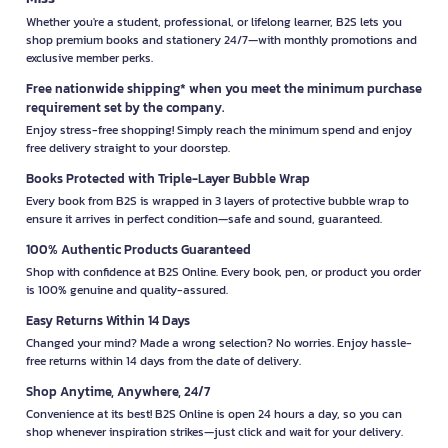
Whether you're a student, professional, or lifelong learner, B2S lets you
shop premium books and stationery 24/7—with monthly promotions and
exclusive member perks.
Free nationwide shipping* when you meet the minimum purchase
requirement set by the company.
Enjoy stress-free shopping! Simply reach the minimum spend and enjoy
free delivery straight to your doorstep.
Books Protected with Triple-Layer Bubble Wrap
Every book from B2S is wrapped in 3 layers of protective bubble wrap to
ensure it arrives in perfect condition—safe and sound, guaranteed.
100% Authentic Products Guaranteed
Shop with confidence at B2S Online. Every book, pen, or product you order
is 100% genuine and quality-assured.
Easy Returns Within 14 Days
Changed your mind? Made a wrong selection? No worries. Enjoy hassle-
free returns within 14 days from the date of delivery.
Shop Anytime, Anywhere, 24/7
Convenience at its best! B2S Online is open 24 hours a day, so you can
shop whenever inspiration strikes—just click and wait for your delivery.