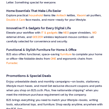
Letter. Something special for everyone.
Home Essentials That Make Life Easier
Explore practical
household
items like
Anitech
kettles,
Xiaomi
air purifiers,
Double A Care
face masks, and more—ready for your lifestyle.
Innovative IT & Gadgets for Every Digital Life
Elevate your workflow with
IT & gadgets
like
NEO
paper shredders,
WD
external drives, and
GEEZER
wireless keyboard-mouse combos—all
carefully selected for convenience and security.
Functional & Stylish Furniture for Home & Office
B2S also offers functional, space-saving
furniture
to complete your home
or office—like foldable desks from
ONE
and ergonomic chairs from
Furradec
Promotions & Special Deals
Enjoy unbeatable deals and monthly campaigns—on books, stationery,
lifestyle must-haves, and more! Get exclusive discount coupons and perks
when you shop on B2S.co.th. Plus, free nationwide shipping* when you
meet the minimum purchase requirement set by the company.
B2S brings everything you need to match your lifestyle—books, writing
tools, educational toys, and furniture. Shop easily anytime, anywhere with
the B2S App.