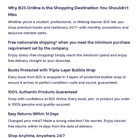
Why B2S Online Is the Shopping Destination You Shouldn’t
Miss
Whether you're a student, professional, or lifelong learner, B2S lets you
shop premium books and stationery 24/7—with monthly promotions and
exclusive member perks.
Free nationwide shipping* when you meet the minimum purchase
requirement set by the company.
Enjoy stress-free shopping! Simply reach the minimum spend and enjoy
free delivery straight to your doorstep.
Books Protected with Triple-Layer Bubble Wrap
Every book from B2S is wrapped in 3 layers of protective bubble wrap to
ensure it arrives in perfect condition—safe and sound, guaranteed.
100% Authentic Products Guaranteed
Shop with confidence at B2S Online. Every book, pen, or product you order
is 100% genuine and quality-assured.
Easy Returns Within 14 Days
Changed your mind? Made a wrong selection? No worries. Enjoy hassle-
free returns within 14 days from the date of delivery.
Shop Anytime, Anywhere, 24/7