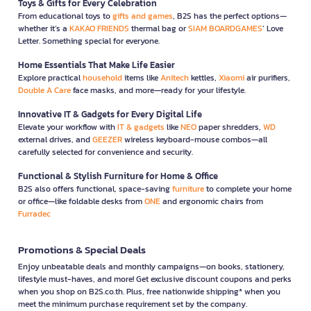
Toys & Gifts for Every Celebration
From educational toys to
gifts and games
, B2S has the perfect options—
whether it’s a
KAKAO FRIENDS
thermal bag or
SIAM BOARDGAMES
’ Love
Letter. Something special for everyone.
Home Essentials That Make Life Easier
Explore practical
household
items like
Anitech
kettles,
Xiaomi
air purifiers,
Double A Care
face masks, and more—ready for your lifestyle.
Innovative IT & Gadgets for Every Digital Life
Elevate your workflow with
IT & gadgets
like
NEO
paper shredders,
WD
external drives, and
GEEZER
wireless keyboard-mouse combos—all
carefully selected for convenience and security.
Functional & Stylish Furniture for Home & Office
B2S also offers functional, space-saving
furniture
to complete your home
or office—like foldable desks from
ONE
and ergonomic chairs from
Furradec
Promotions & Special Deals
Enjoy unbeatable deals and monthly campaigns—on books, stationery,
lifestyle must-haves, and more! Get exclusive discount coupons and perks
when you shop on B2S.co.th. Plus, free nationwide shipping* when you
meet the minimum purchase requirement set by the company.