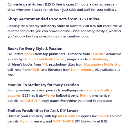
Convenience at its best! B2S Online is open 24 hours a day, so you can
shop whenever inspiration strikes—just click and wait for your delivery.
Shop Recommended Products from B2S Online
Looking for a nearby stationery store or want to visit B2S but can't? We’ve
curated top picks you can browse online—ideal for every lifestyle, whether
you're book hunting or exploring other creative tools.
Books for Every Style & Passion
B2S offers
books
from top publishers—romance from
Lavender
, academic
guides by
Dr. Suphawat Pookcharoen
, magazines from
Penboon
,
children’s books from
MIS
, psychology titles from
Mugunghwa Publishing
,
self-help from
KOOB
, and literature from
Nanmeebooks
. All available at a
click.
Your Go-To Stationery for Every Creation
From premium pens and pencils to multipurpose
stationary & office
supplies
, B2S has it all—
Parker
ballpoint pens,
Rotring
mechanical
pencils, to
DOUBLE A
copy paper. Everything you need in one place.
Endless Possibilities for Art & DIY Lovers
Unleash your creativity with top
arts & crafts
supplies like
Colleen
colored
pencils,
Pyramid
easels, and
MONT MARTE
DIY kits—only at B2S.