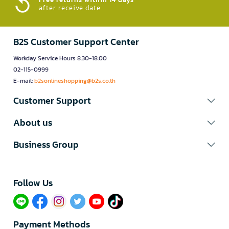
after receive date
B2S Customer Support Center
Workday Service Hours 8.30-18.00
02-115-0999
E-mail:
b2sonlineshopping@b2s.co.th
Customer Support
About us
Business Group
Follow Us​
Payment Methods