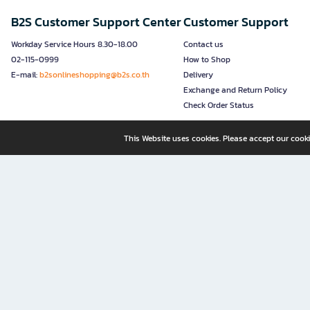
B2S Customer Support Center
Customer Support
Workday Service Hours 8.30-18.00
Contact us
02-115-0999
How to Shop
E-mail:
b2sonlineshopping@b2s.co.th
Delivery
Exchange and Return Policy
Check Order Status
This Website uses cookies. Please accept our cooki
B2S, a business unit of Central Retail Corporation Public Compa