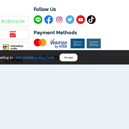
Follow Us​
Payment Methods
Verified by
our cookie policy here
etting in
Accept
Download B2S app