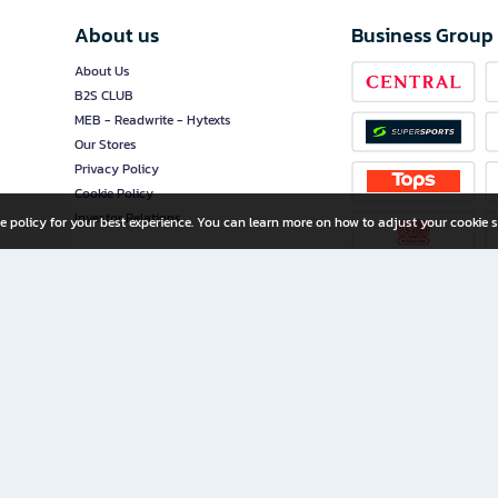
About us
Business Group
About Us
B2S CLUB
MEB - Readwrite - Hytexts
Our Stores
Privacy Policy
Cookie Policy
Investor Relations
e policy for your best experience. You can learn more on how to adjust your cookie s
ny Limited