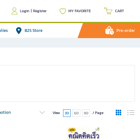
Login
|
Register
MY FAVORITE
CART
plies
B2S Store
Pre-order
otion
View
/ Page
30
60
90