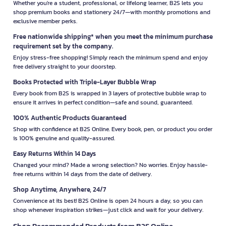
Whether you're a student, professional, or lifelong learner, B2S lets you
shop premium books and stationery 24/7—with monthly promotions and
exclusive member perks.
Free nationwide shipping* when you meet the minimum purchase
requirement set by the company.
Enjoy stress-free shopping! Simply reach the minimum spend and enjoy
free delivery straight to your doorstep.
Books Protected with Triple-Layer Bubble Wrap
Every book from B2S is wrapped in 3 layers of protective bubble wrap to
ensure it arrives in perfect condition—safe and sound, guaranteed.
100% Authentic Products Guaranteed
Shop with confidence at B2S Online. Every book, pen, or product you order
is 100% genuine and quality-assured.
Easy Returns Within 14 Days
Changed your mind? Made a wrong selection? No worries. Enjoy hassle-
free returns within 14 days from the date of delivery.
Shop Anytime, Anywhere, 24/7
Convenience at its best! B2S Online is open 24 hours a day, so you can
shop whenever inspiration strikes—just click and wait for your delivery.
Shop Recommended Products from B2S Online