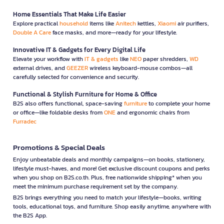
Home Essentials That Make Life Easier
Explore practical
household
items like
Anitech
kettles,
Xiaomi
air purifiers,
Double A Care
face masks, and more—ready for your lifestyle.
Innovative IT & Gadgets for Every Digital Life
Elevate your workflow with
IT & gadgets
like
NEO
paper shredders,
WD
external drives, and
GEEZER
wireless keyboard-mouse combos—all
carefully selected for convenience and security.
Functional & Stylish Furniture for Home & Office
B2S also offers functional, space-saving
furniture
to complete your home
or office—like foldable desks from
ONE
and ergonomic chairs from
Furradec
Promotions & Special Deals
Enjoy unbeatable deals and monthly campaigns—on books, stationery,
lifestyle must-haves, and more! Get exclusive discount coupons and perks
when you shop on B2S.co.th. Plus, free nationwide shipping* when you
meet the minimum purchase requirement set by the company.
B2S brings everything you need to match your lifestyle—books, writing
tools, educational toys, and furniture. Shop easily anytime, anywhere with
the B2S App.