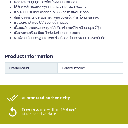
ผลิตและควบคุมคุณภาพโดยโรงงานสยามวาลา
ได้รับตรารับรองมาตรฐาน Thailand Trusted Quality
เข้าเล่มแบบริมลวด กางออกได้ 360 องศา ใช้งานสะดวก
ปกทำจากกระดาษอาร์ตการ์ด พิมพ์ออฟเซ็ต 4 สี ทั้งหน้าและหลัง
เคลือบหน้าปกแบบ UV ช่วยกันน้ำ กันรอย
เนื้อในผลิตจากกระดาษทรูไรท์สีครีม ให้ความรู้สึกเหมือนสมุดญี่ปุ่น
เนื้อกระดาษเรียบเนียน อีกทั้งยังช่วยถนอมสายตา
พิมพ์ลายเส้นมาตรฐาน 8 mm ช่วยจัดระเบียบการเขียน และจดบันทึก
Product Information
Green Product
General Product
Guaranteed authenticity​
Free returns within 14 days*
after receive date