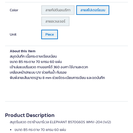
Color
ลายกัปตันอเมริกา
ลายสไปเดอร์แมน
ลายอเวนเจอร์
Unit
Piece
About this item
สมุดบันทึก เนื้อกระดาษเรียบเนียน
ขนาด B5 กระดาษ 70 แกรม 60 แผ่น
เข้าเล่มแบบริมลวด กางออกได้ 360 องศา ใช้งานสะดวก
เคลือบหน้าปกแบบ UV ช่วยกันน้ำ กันรอย
พิมพ์ลายเส้นมาตรฐาน 8 mm ช่วยจัดระเบียบการเขียน และจดบันทึก
Product Description
สมุดริมลวด ตราช้างมาร์เวล ELEPHANT B570G60S WMV-204 (1x12)
ขนาด B5 กระดาษ 70 แกรม 60 แผ่น