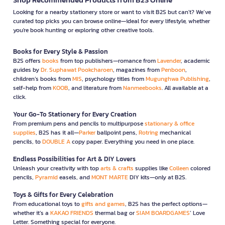
Looking for a nearby stationery store or want to visit B2S but can't? We’ve
curated top picks you can browse online—ideal for every lifestyle, whether
you're book hunting or exploring other creative tools.
Books for Every Style & Passion
B2S offers
books
from top publishers—romance from
Lavender
, academic
guides by
Dr. Suphawat Pookcharoen
, magazines from
Penboon
,
children’s books from
MIS
, psychology titles from
Mugunghwa Publishing
,
self-help from
KOOB
, and literature from
Nanmeebooks
. All available at a
click.
Your Go-To Stationery for Every Creation
From premium pens and pencils to multipurpose
stationary & office
supplies
, B2S has it all—
Parker
ballpoint pens,
Rotring
mechanical
pencils, to
DOUBLE A
copy paper. Everything you need in one place.
Endless Possibilities for Art & DIY Lovers
Unleash your creativity with top
arts & crafts
supplies like
Colleen
colored
pencils,
Pyramid
easels, and
MONT MARTE
DIY kits—only at B2S.
Toys & Gifts for Every Celebration
From educational toys to
gifts and games
, B2S has the perfect options—
whether it’s a
KAKAO FRIENDS
thermal bag or
SIAM BOARDGAMES
’ Love
Letter. Something special for everyone.