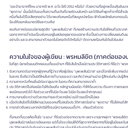
"ออเจ้ามาจากที่ไหน มาจากปี พ.ศ. อะไร ใช่ปี 2552 หรือไม่" ด้วยความที่อยู่ภพนี้จนคุ้นชิน
"พุดตาน" นั้นเมื่อได้มองเห็นความตื่นเต้นที่ฉายชัดบนใบหน้า และได้ยินคำพูดคำจาที่มีสำ
หนึ่งที่แล้งไร้ไปเสียทุกอย่าง ได้มาพบกับคนหนึ่งที่สมบูรณ์พร้อม ฟ้าดินพลิกผันกงกรรมจึงหมุ
ร้องให้เธอกลับมาชดใช้และทวงคืน!
พบกับภาคต่อของนิยายสุดฮิต "บุพเพสันนิวาส" ที่เคยสร้างความประทับใจให้คนทั่วประเทศ
นอกจากการดำเนินเรื่องยังคงอยู่ในสมัยอยุธยาตอนปลาย ซึ่งเป็นช่วงการเปลี่ยนแผ่นดินแล้ว ย
อย่างไร และจะสามารถเอาตัวรอดในโลกอดีตได้หรือไม่? ติดตามพร้อมกันได้แล้วในเล่ม!
ความในใจของผู้เขียน : พรหมลิขิต (ภาคต่อของบ
ในที่สุด นิยายโรแมนติกคอมเมดี้แบบบ้านๆ ที่ใช้เส้นไทม์ไลน์ตามประวัติศาสตร์ ที่ชื่อว่า "พรห
รับความกดดันจากทุกผู้ทุกคนที่รู้ว่าเราคือผู้เขียน "บุพเพสันนิวาส" และมีโจทย์เพิ่มจากแต่
ในละคร ซึ่งถือว่าเป็นมิติใหม่ในการทำงานของเรา และคิดว่าคนอ่านน่าจะรู้สึกเช่นกัน มันรู้สึก
ความคาดหวังที่คนอื่นมีต่อเราสูงมาก ในขณะที่ความสามารถเราต่ำ
ประวัติศาสตร์ไม่ค่อยมีอะไรให้เขียนถึง หลักฐานน้อยนิด ทำให้ต้องควาน ต้องหา ตาแทบแตก
พอมีครอบครัวได้ คือช่วงเวลาที่ไม่มีอะไรเลย ไม่มีอะไรเลยเจ้าค่ะคุณแม่
การบาลานซ์ระหว่างตัวละครเก่าและตัวละครใหม่ แม่จ้าวแอร์ไทม์ไม่พอ
เมื่อตัดสินใจตีไข่ใส่สีผ่านแว่นของคนที่ไม่สนใจประวัติศาสตร์อย่าง "พุดตาน" ที่ไม่ใช่คน
การกล่าวถึงพระมหากษัตริย์ที่ทรงมีความคอมเมดี้เท่ๆ... เกียมตัวหัวขาด
ทั้งหมดทั้งมวลคือเห็นใจ "อ.แดง" ที่รับช่วงต่อจากเรามาก เพราะงานยากฝุดๆ "พรหมลิขิต" ไ
บุพเพสันนิวาสนั่นเราเขียนเหรอ แต่ตั้งใจจะเขียนให้ดีที่สุดจากทรัพยากรที่มีอยู่ในมือและใน
ประวัติศาสตร์เข้มข้นอย่างบุพเพสันนิวาส เน้นเล่าในเชิงการข้ามผ่านยามผลัดเปลี่ยนแผ่นด