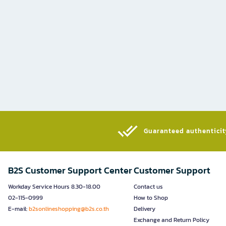
Guaranteed authenticity
B2S Customer Support Center
Customer Support
Workday Service Hours 8.30-18.00
Contact us
02-115-0999
How to Shop
E-mail:
b2sonlineshopping@b2s.co.th
Delivery
Exchange and Return Policy