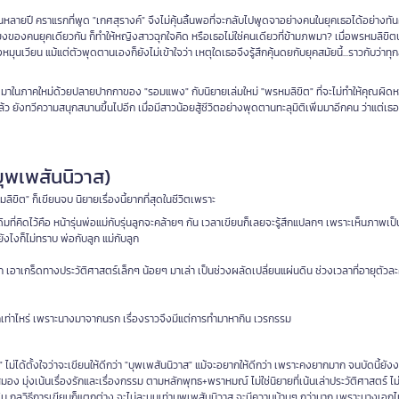
นานหลายปี คราแรกที่พูด "เกศสุรางค์" จึงไม่คุ้นลิ้นพอที่จะกลับไปพูดจาอย่างคนในยุคเธอได้อย่างทัน
เนียงของคนยุคเดียวกัน ก็ทำให้หญิงสาวฉุกใจคิด หรือเธอไม่ใช่คนเดียวที่ข้ามภพมา? เมื่อพรหมลิขิ
นเวียน แม้แต่ตัวพุดตานเองก็ยังไม่เข้าใจว่า เหตุใดเธอจึงรู้สึกคุ้นดยกับยุคสมัยนี้...ราวกับว่าทุกส
 มาในภาคใหม่ด้วยปลายปากกาของ "รอมแพง" กับนิยายเล่มใหม่ "พรหมลิขิต" ที่จะไม่ทำให้คุณผิดห
ังทวีความสนุกสนานขึ้นไปอีก เมื่อมีสาวน้อยสู้ชีวิตอย่างพุดตานทะลุมิติเพิ่มมาอีกคน ว่าแต่เธอโผล
ุพเพสันนิวาส)
มลิขิต" ก็เขียนจบ นิยายเรื่องนี้ยากที่สุดในชีวิตเพราะ
เดิมที่คิดไว้คือ หน้ารุ่นพ่อแม่กับรุ่นลูกจะคล้ายๆ กัน เวลาเขียนก็เลยจะรู้สึกแปลกๆ เพราะเห็นภาพเ
ยังไงก็ไม่ทราบ พ่อกับลูก แม่กับลูก
 เอาเกร็ดทางประวัติศาสตร์เล็กๆ น้อยๆ มาเล่า เป็นช่วงผลัดเปลี่ยนแผ่นดิน ช่วงเวลาที่อายุตัวล
ดีสักเท่าไหร่ เพราะนางมาจากนรก เรื่องราวจึงมีแต่การทำมาหากิน เวรกรรม
ม่ได้ตั้งใจว่าจะเขียนให้ดีกว่า "บุพเพสันนิวาส" แม้จะอยากให้ดีกว่า เพราะคงยากมาก จนบัดนี้ยัง
สมอง มุ่งเน้นเรื่องรักและเรื่องกรรม ตามหลักพุทธ+พราหมณ์ ไม่ใช่นิยายที่เน้นเล่าประวัติศาสตร์ ไม่
ิน กลวิธีการเขียนก็แตกต่าง จะไม่ละมุนเท่าบุพเพสันนิวาส จะมีความบ้านๆ กว่ามาก เพราะนางเอกไม