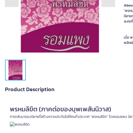
Previous slide
Next slide
About
"พรหม
นิยาย
ละ
เมื่อ 
พลิกผั
Product Description
พรหมลิขิต (ภาคต่อของบุพเพสันนิวาส)
การกลับมาของนิยายที่สร้างความประทับใจให้คนทั่วประเทศ "พรหมลิขิต" โดยรอมแพง นิยายภ