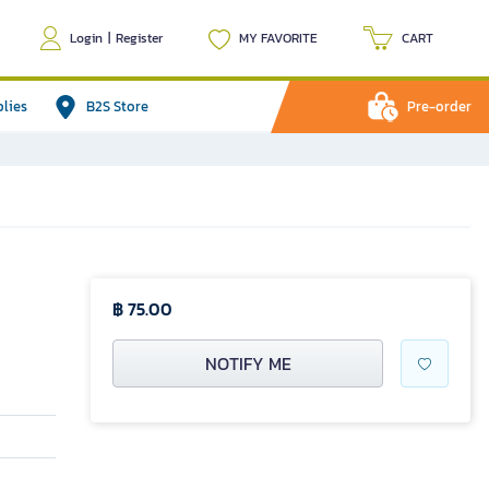
Login
|
Register
MY FAVORITE
CART
plies
B2S Store
Pre-order
฿ 75.00
NOTIFY ME