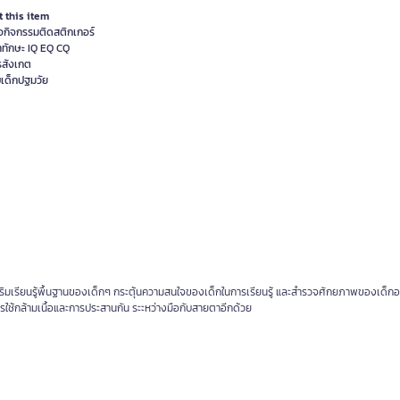
 this item
ือกิจกรรมติดสติกเกอร์
ทักษะ IQ EQ CQ
รสังเกต
บเด็กปฐมวัย
ริมเรียนรู้พื้นฐานของเด็กๆ กระตุ้นความสนใจของเด็กในการเรียนรู้ และสำรวจศักยภาพของเด็กอย่
รใช้กล้ามเนื้อและการประสานกัน ระะหว่างมือกับสายตาอีกด้วย