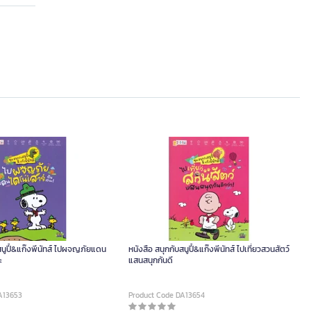
สนูปี้&แก๊งพีนัทส์ ไปผจญภัยแดน
หนังสือ สนุกกับสนูปี้&แก๊งพีนัทส์ ไปเที่ยวสวนสัตว์
ะ
แสนสนุกกันดี
A13653
Product Code DA13654