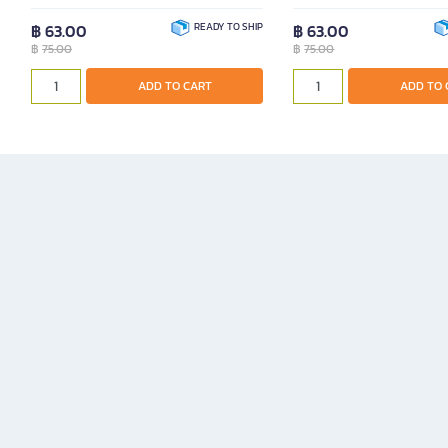
฿ 63.00
READY TO SHIP
฿ 63.00
฿
75.00
฿
75.00
ADD TO CART
ADD TO 