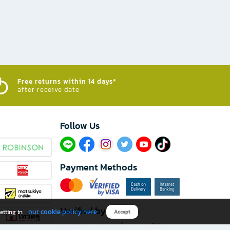
Free returns within 14 days*
after receive date
Follow Us​
Payment Methods
Verified by
our cookie policy here
etting in
Accept