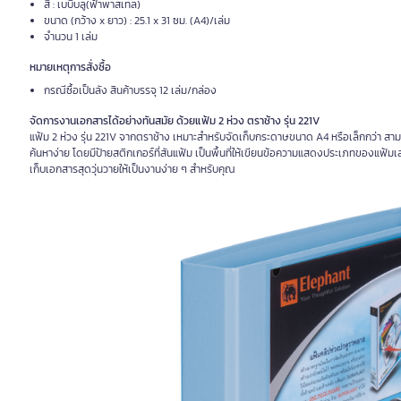
สี : เบบี้บลู(ฟ้าพาสเทล)
ขนาด (กว้าง x ยาว) : 25.1 x 31 ซม. (A4)/เล่ม
จำนวน 1 เล่ม
หมายเหตุการสั่งซื้อ
กรณีซื้อเป็นลัง สินค้าบรรจุ 12 เล่ม/กล่อง
จัดการงานเอกสารได้อย่างทันสมัย ด้วยแฟ้ม 2 ห่วง ตราช้าง รุ่น 221V
แฟ้ม 2 ห่วง รุ่น 221V จากตราช้าง เหมาะสำหรับจัดเก็บกระดาษขนาด A4 หรือเล็กกว่า สา
ค้นหาง่าย โดยมีป้ายสติกเกอร์ที่สันแฟ้ม เป็นพื้นที่ให้เขียนข้อความแสดงประเภทของแฟ้มเ
เก็บเอกสารสุดวุ่นวายให้เป็นงานง่าย ๆ สำหรับคุณ