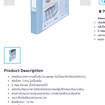
Previous slide
Next slide
฿ 7
About
ปกผลิ
คลิปโล
มี Vi
เหมาะ
ขนาด (
Product Description
ปกผลิตจากกระดาษแข็งหุ้ม Duraplast กันน้ำและป้องกันรอยขีดข่วน
คลิปโลหะ 2 ห่วง ไม่เป็นสนิม
มี View Binder สำหรับสอดปกได้
ผลิตภัณฑ์คุณภาพ ไม่มีสารก่ออันตรายแก่ผู้บริโภคและสิ่งแวดล้อม
ผ่านการรับรองมาตรฐานฉลากเขียว จากสถาบันสิ่งแวดล้อมไทย
เหมาะสำหรับใส่เอกสารขนาด A4
สันแฟ้มหนา : 3.5 ซม.