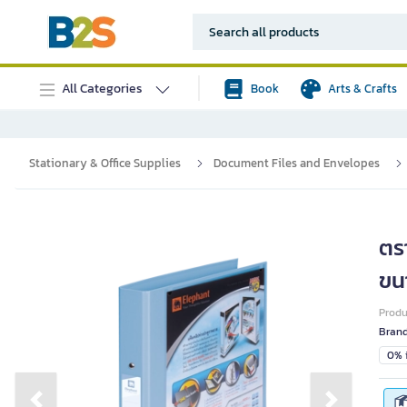
All Categories
Book
Arts & Crafts
Stationary & Office Supplies
Document Files and Envelopes
ตรา
ขนา
Prod
Bran
0% i