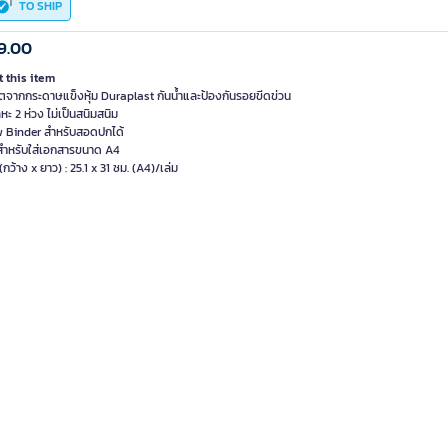
TO SHIP
9.00
 this item
ตจากกระดาษแข็งหุ้ม Duraplast กันน้ำและป้องกันรอยขีดข่วน
หะ 2 ห่วง ไม่เป็นสนิมสนิม
ew Binder สำหรับสอดปกได้
สำหรับใส่เอกสารขนาด A4
กว้าง x ยาว) : 25.1 x 31 ซม. (A4)/เล่ม