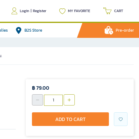
Login
|
Register
MY FAVORITE
CART
plies
B2S Store
Pre-order
ม.
฿ 79.00
ADD TO CART