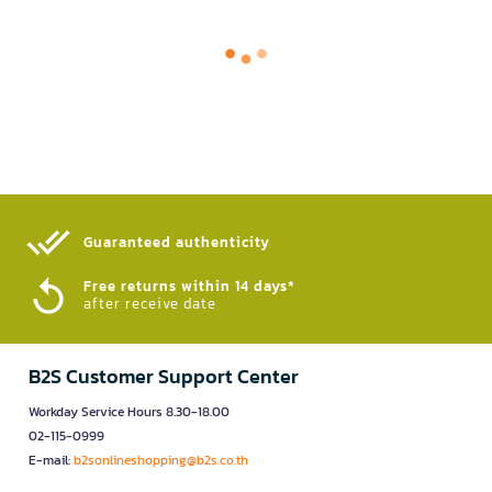
Guaranteed authenticity​
Free returns within 14 days*
after receive date
B2S Customer Support Center
Workday Service Hours 8.30-18.00
02-115-0999
E-mail:
b2sonlineshopping@b2s.co.th