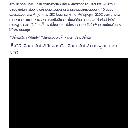
ความสะดวกในการใช้งาน ด้วยวัสดุของปลั๊กไฟผลิตจากวัสดุไม่ลามไฟ เพิ่มความ
ปลอดภัยในการใช้งาน ปลั๊กยังมีตัวป้องกันกระแสเกินด้วยสวิตช์ขนาด 10 แอมป์
รองรับแรงดันไฟฟ้าสูงสุดถึง 250 โวลต์ และกำลังไฟฟ้าสูงสุดที่ 2200 วัตต์ สายไฟ
ยาว 3 เมตร ขนาด 3x0.75 ตารางมิลลิเมตร มั่นใจได้ในความปลอดภัยกับปลั๊กไฟ
มาตรฐาน มอก. สั่งซื้อ ปลั๊กไฟ ปลั๊กสามตา ปลั๊กพ่วง NEO วันนี้ เพื่อความมั่นใจในการ
ใช้ไฟฟ้าของคุณ
#ปลั๊กไฟ3ตา #ปลั๊กไฟ #ปลั๊กพ่วง #ปลั๊กสามตา #รางปลั๊กไฟ
เช็ควิธี เลือกปลั๊กไฟให้ปลอดภัย เลือกปลั๊กไฟ มาตรฐาน มอก.
NEO