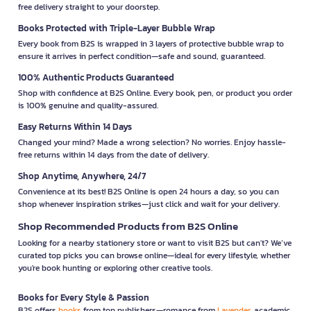
free delivery straight to your doorstep.
Books Protected with Triple-Layer Bubble Wrap
Every book from B2S is wrapped in 3 layers of protective bubble wrap to
ensure it arrives in perfect condition—safe and sound, guaranteed.
100% Authentic Products Guaranteed
Shop with confidence at B2S Online. Every book, pen, or product you order
is 100% genuine and quality-assured.
Easy Returns Within 14 Days
Changed your mind? Made a wrong selection? No worries. Enjoy hassle-
free returns within 14 days from the date of delivery.
Shop Anytime, Anywhere, 24/7
Convenience at its best! B2S Online is open 24 hours a day, so you can
shop whenever inspiration strikes—just click and wait for your delivery.
Shop Recommended Products from B2S Online
Looking for a nearby stationery store or want to visit B2S but can't? We’ve
curated top picks you can browse online—ideal for every lifestyle, whether
you're book hunting or exploring other creative tools.
Books for Every Style & Passion
B2S offers
books
from top publishers—romance from
Lavender
, academic