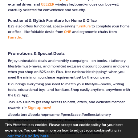
external drives, and
GEEZER
wireless keyboard-mouse combos—all
carefully selected for convenience and security.
Functional & Stylish Furniture for Home & Office
B2S also offers functional, space-saving
furniture
to complete your home
or office—like foldable desks from
ONE
and ergonomic chairs from
Furradec
Promotions & Special Deals
Enjoy unbeatable deals and monthly campaigns—on books, stationery,
lifestyle must-haves, and more! Get exclusive discount coupons and perks
when you shop on B2S.co.th. Plus, free nationwide shipping* when you
meet the minimum purchase requirement set by the company.
B2S brings everything you need to match your lifestyle—books, writing
tools, educational toys, and furniture. Shop easily anytime, anywhere with
the B2S App.
Join B2S Club to get early access to news, offers, and exclusive member
Sign up now!
rewards! 👉
#bookstore #bookshopnearme #pencilcase #onlinestationery
#buybooksonline #b2sstationery #onlineshopbooks #B2S
This Website uses cookies. Please accept our cookie policy for your best
#stationerynearme
experience. You can learn more on how to adjust your cookie setting in
*Terms and conditions apply as specified by the company.
our cookie policy here