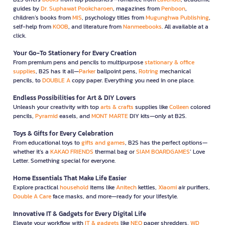
guides by
Dr. Suphawat Pookcharoen
, magazines from
Penboon
,
children’s books from
MIS
, psychology titles from
Mugunghwa Publishing
,
self-help from
KOOB
, and literature from
Nanmeebooks
. All available at a
click.
Your Go-To Stationery for Every Creation
From premium pens and pencils to multipurpose
stationary & office
supplies
, B2S has it all—
Parker
ballpoint pens,
Rotring
mechanical
pencils, to
DOUBLE A
copy paper. Everything you need in one place.
Endless Possibilities for Art & DIY Lovers
Unleash your creativity with top
arts & crafts
supplies like
Colleen
colored
pencils,
Pyramid
easels, and
MONT MARTE
DIY kits—only at B2S.
Toys & Gifts for Every Celebration
From educational toys to
gifts and games
, B2S has the perfect options—
whether it’s a
KAKAO FRIENDS
thermal bag or
SIAM BOARDGAMES
’ Love
Letter. Something special for everyone.
Home Essentials That Make Life Easier
Explore practical
household
items like
Anitech
kettles,
Xiaomi
air purifiers,
Double A Care
face masks, and more—ready for your lifestyle.
Innovative IT & Gadgets for Every Digital Life
Elevate your workflow with
IT & gadgets
like
NEO
paper shredders,
WD