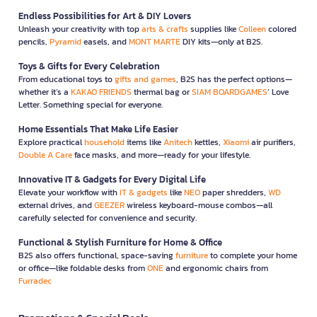
Endless Possibilities for Art & DIY Lovers
Unleash your creativity with top
arts & crafts
supplies like
Colleen
colored
pencils,
Pyramid
easels, and
MONT MARTE
DIY kits—only at B2S.
Toys & Gifts for Every Celebration
From educational toys to
gifts and games
, B2S has the perfect options—
whether it’s a
KAKAO FRIENDS
thermal bag or
SIAM BOARDGAMES
’ Love
Letter. Something special for everyone.
Home Essentials That Make Life Easier
Explore practical
household
items like
Anitech
kettles,
Xiaomi
air purifiers,
Double A Care
face masks, and more—ready for your lifestyle.
Innovative IT & Gadgets for Every Digital Life
Elevate your workflow with
IT & gadgets
like
NEO
paper shredders,
WD
external drives, and
GEEZER
wireless keyboard-mouse combos—all
carefully selected for convenience and security.
Functional & Stylish Furniture for Home & Office
B2S also offers functional, space-saving
furniture
to complete your home
or office—like foldable desks from
ONE
and ergonomic chairs from
Furradec