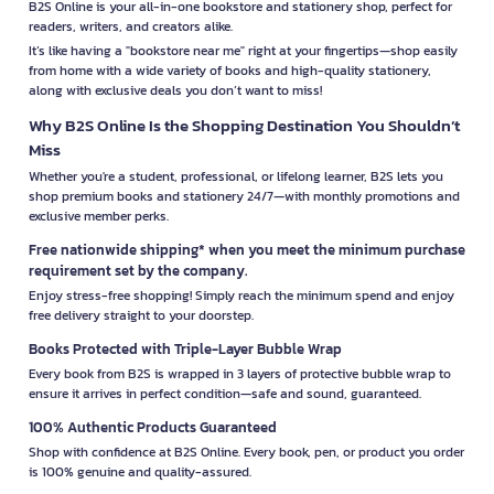
B2S Online is your all-in-one bookstore and stationery shop, perfect for
readers, writers, and creators alike.
It’s like having a "bookstore near me" right at your fingertips—shop easily
from home with a wide variety of books and high-quality stationery,
along with exclusive deals you don’t want to miss!
Why B2S Online Is the Shopping Destination You Shouldn’t
Miss
Whether you're a student, professional, or lifelong learner, B2S lets you
shop premium books and stationery 24/7—with monthly promotions and
exclusive member perks.
Free nationwide shipping* when you meet the minimum purchase
requirement set by the company.
Enjoy stress-free shopping! Simply reach the minimum spend and enjoy
free delivery straight to your doorstep.
Books Protected with Triple-Layer Bubble Wrap
Every book from B2S is wrapped in 3 layers of protective bubble wrap to
ensure it arrives in perfect condition—safe and sound, guaranteed.
100% Authentic Products Guaranteed
Shop with confidence at B2S Online. Every book, pen, or product you order
is 100% genuine and quality-assured.