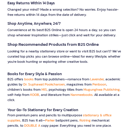
Easy Returns Within 14 Days
Changed your mind? Made a wrong selection? No worries. Enjoy hassle-
free returns within 14 days from the date of delivery.
Shop Anytime, Anywhere, 24/7
Convenience at its best! B2S Online is open 24 hours a day, so you can
shop whenever inspiration strikes—just click and wait for your delivery.
Shop Recommended Products from B2S Online
Looking for a nearby stationery store or want to visit B2S but can't? We’ve
curated top picks you can browse online—ideal for every lifestyle, whether
you're book hunting or exploring other creative tools.
Books for Every Style & Passion
B2S offers
books
from top publishers—romance from
Lavender
, academic
guides by
Dr. Suphawat Pookcharoen
, magazines from
Penboon
,
children’s books from
MIS
, psychology titles from
Mugunghwa Publishing
,
self-help from
KOOB
, and literature from
Nanmeebooks
. All available at a
click.
Your Go-To Stationery for Every Creation
From premium pens and pencils to multipurpose
stationary & office
supplies
, B2S has it all—
Parker
ballpoint pens,
Rotring
mechanical
pencils, to
DOUBLE A
copy paper. Everything you need in one place.