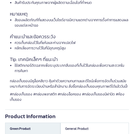
สินค้ารับประกันคุณภาพจากผู้ผลิตตามเงื่อนไขที่กำหนด
หมายเหตุ
สีของผลิตภัณฑ์ที่แสดงบนเว็บไซต์อาจมีความแตกต่างจากการตั้งค่าการแสดงผล
ของแต่ละหน้าจอ
คำแนะนำและข้อควรระวัง
ควรเก็บกล่องไว้ในที่แห้งและห่างจากเปลวไฟ
หลีกเลี่ยงการวางไว้ในที่มีอุณหภูมิสูง
Tip. เทคนิคเล็กๆ ที่แนะนำ
ใช้สติกเกอร์ติดฉลากเพื่อระบุประเภทสิ่งของที่เก็บไว้ในกล่องเพื่อความสะดวกใน
การค้นหา
กล่องเก็บของมีหูล็อคสีขาว คุ้มค่าด้วยความทนทานและดีไซน์เพื่อการจัดเก็บร่วมสมัย
เหมาะกับการจัดระเบียบบ้านหรือสำนักงาน สั่งซื้อกล่องเก็บของคุณภาพดีได้แล้ววันนี้!
#กล่องเก็บของ #กล่องพลาสติก #กล่องล็อคของ #กล่องเก็บของมีฝาปิด #ห้อง
เก็บของ
Product Information
Green Product
General Product