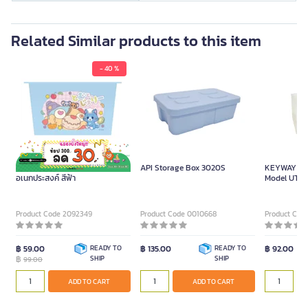
Related Similar products to this item
- 40 %
TOM AND JERRY GOKKO กล่อง
API Storage Box 3020S
KEYWAY Mul
อเนกประสงค์ สีฟ้า
Model UT-21
Product Code 2092349
Product Code 0010668
Product Cod
฿ 59.00
READY TO
฿ 135.00
READY TO
฿ 92.00
฿
SHIP
SHIP
99.00
ADD TO CART
ADD TO CART