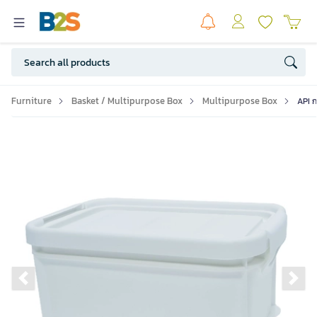
Furniture
Basket / Multipurpose Box
Multipurpose Box
API ก
Previous slide
Ne