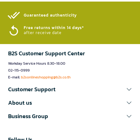
Guaranteed authenticity​
Free returns within 14 days*
after receive date
B2S Customer Support Center
Workday Service Hours 8.30-18.00
02-115-0999
E-mail:
b2sonlineshopping@b2s.co.th
Customer Support
About us
Business Group
Follow Us​