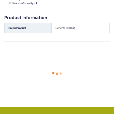
#UltraLowViscosityInk
Product Information
Green Product
General Product