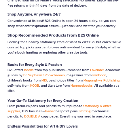
Changed your mind? Made a wrong selection? No worries. Enjoy hassle-
free returns within 14 days from the date of delivery.
Shop Anytime, Anywhere, 24/7
Convenience at its best! B2S Online is open 24 hours a day, so you can
shop whenever inspiration strikes—just click and wait for your delivery.
Shop Recommended Products from B2S Online
Looking for a nearby stationery store or want to visit B2S but can't? We’ve
curated top picks you can browse online—ideal for every lifestyle, whether
you're book hunting or exploring other creative tools.
Books for Every Style & Passion
B2S offers
books
from top publishers—romance from
Lavender
, academic
guides by
Dr. Suphawat Pookcharoen
, magazines from
Penboon
,
children’s books from
MIS
, psychology titles from
Mugunghwa Publishing
,
self-help from
KOOB
, and literature from
Nanmeebooks
. All available at a
click.
Your Go-To Stationery for Every Creation
From premium pens and pencils to multipurpose
stationary & office
supplies
, B2S has it all—
Parker
ballpoint pens,
Rotring
mechanical
pencils, to
DOUBLE A
copy paper. Everything you need in one place.
Endless Possibilities for Art & DIY Lovers