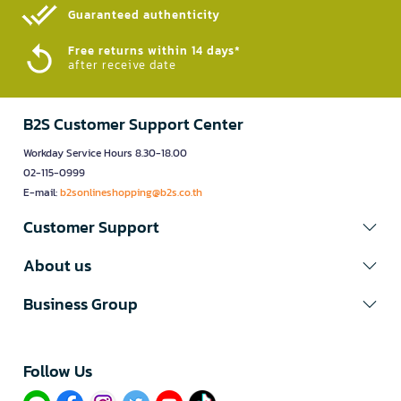
Guaranteed authenticity​
Free returns within 14 days*
after receive date
B2S Customer Support Center
Workday Service Hours 8.30-18.00
02-115-0999
E-mail:
b2sonlineshopping@b2s.co.th
Customer Support
About us
Business Group
Follow Us​