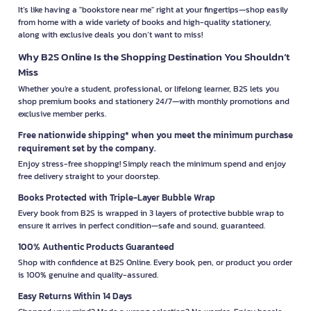
It’s like having a "bookstore near me" right at your fingertips—shop easily
from home with a wide variety of books and high-quality stationery,
along with exclusive deals you don’t want to miss!
Why B2S Online Is the Shopping Destination You Shouldn’t
Miss
Whether you're a student, professional, or lifelong learner, B2S lets you
shop premium books and stationery 24/7—with monthly promotions and
exclusive member perks.
Free nationwide shipping* when you meet the minimum purchase
requirement set by the company.
Enjoy stress-free shopping! Simply reach the minimum spend and enjoy
free delivery straight to your doorstep.
Books Protected with Triple-Layer Bubble Wrap
Every book from B2S is wrapped in 3 layers of protective bubble wrap to
ensure it arrives in perfect condition—safe and sound, guaranteed.
100% Authentic Products Guaranteed
Shop with confidence at B2S Online. Every book, pen, or product you order
is 100% genuine and quality-assured.
Easy Returns Within 14 Days