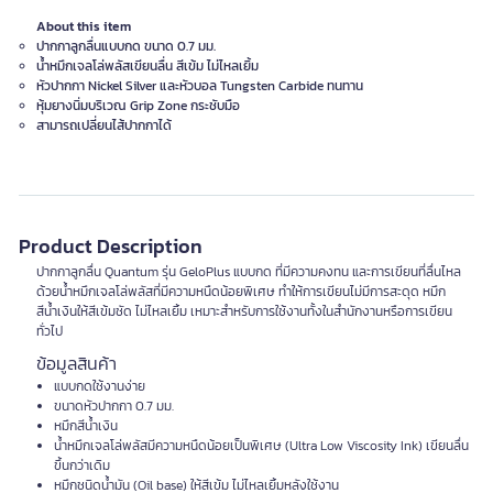
About this item
ปากกาลูกลื่นแบบกด ขนาด 0.7 มม.
น้ำหมึกเจลโล่พลัสเขียนลื่น สีเข้ม ไม่ไหลเยิ้ม
หัวปากกา Nickel Silver และหัวบอล Tungsten Carbide ทนทาน
หุ้มยางนิ่มบริเวณ Grip Zone กระชับมือ
สามารถเปลี่ยนไส้ปากกาได้
Product Description
ปากกาลูกลื่น Quantum รุ่น GeloPlus แบบกด ที่มีความคงทน และการเขียนที่ลื่นไหล
ด้วยน้ำหมึกเจลโล่พลัสที่มีความหนืดน้อยพิเศษ ทำให้การเขียนไม่มีการสะดุด หมึก
สีน้ำเงินให้สีเข้มชัด ไม่ไหลเยิ้ม เหมาะสำหรับการใช้งานทั้งในสำนักงานหรือการเขียน
ทั่วไป
ข้อมูลสินค้า
แบบกดใช้งานง่าย
ขนาดหัวปากกา 0.7 มม.
หมึกสีน้ำเงิน
น้ำหมึกเจลโล่พลัสมีความหนืดน้อยเป็นพิเศษ (Ultra Low Viscosity Ink) เขียนลื่น
ขึ้นกว่าเดิม
หมึกชนิดน้ำมัน (Oil base) ให้สีเข้ม ไม่ไหลเยิ้มหลังใช้งาน