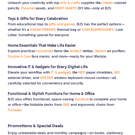
Unleash your creativity with top
arts & crafts
supplies like
Colleen
colored
pencils,
Pyramid
easels, and
MONT MARTE
DIY kits—only at B2S.
Toys & Gifts for Every Celebration
From educational toys to
gifts and games
, B2S has the perfect options—
whether it’s a
KAKAO FRIENDS
thermal bag or
SIAM BOARDGAMES
’ Love
Letter. Something special for everyone.
Home Essentials That Make Life Easier
Explore practical
household
items like
Anitech
kettles,
Xiaomi
air purifiers,
Double A Care
face masks, and more—ready for your lifestyle.
Innovative IT & Gadgets for Every Digital Life
Elevate your workflow with
IT & gadgets
like
NEO
paper shredders,
WD
external drives, and
GEEZER
wireless keyboard-mouse combos—all
carefully selected for convenience and security.
Functional & Stylish Furniture for Home & Office
B2S also offers functional, space-saving
furniture
to complete your home
or office—like foldable desks from
ONE
and ergonomic chairs from
Furradec
Promotions & Special Deals
Enjoy unbeatable deals and monthly campaigns—on books, stationery,