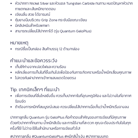
หัวปากกา Nickel Silver และหัวบอล Tungsten Carbide ทนทาน หมดปัญหาหัวปาก
กาแตกและเส้นหมึกขาดตอน
เขียนลื่น สวย ได้อารมณ์
หุ้มยางนิ่มบริเวณ Grip Zone กระชับมือขณะเขียน
มีคลิปหนีบสำหรับพกพา
สามารถเปลี่ยนไส้ปากกาได้ (รุ่น Quantum GeloPlus)
หมายเหตุ
กรณีซื้อเป็นกล่อง สินค้าบรรจุ 12 ด้าม/กล่อง
คำแนะนำและข้อควรระวัง
เก็บให้ห่างจากเปลวไฟและความร้อน
หลีกเลี่ยงการเก็บในที่ชื้นเกินไปเพื่อป้องกันการเกิดคราบหรือน้ำหมึกเสื่อมคุณภาพ
ไม่ควรหันฝาปากกาเข้าหาแสงแดดโดยตรง
Tip. เทคนิคเล็กๆ ที่แนะนำ
เพื่อการเขียนที่ลื่นไหลยิ่งขึ้น ควรเก็บปากกาในที่อุณหภูมิห้อง และไม่วางในที่อากาศ
ร้อนจัด
ถ้าต้องการหมึกที่สมบูรณ์เสมอ ควรเปลี่ยนไส้ปากกาเมื่อเห็นว่าน้ำหมึกเริ่มจางลง
ปากกาลูกลื่น Quantum รุ่น GeloPlus คือคำตอบสำคัญของการเขียนที่มีคุณภาพ
ด้วยหัวปากกาที่ทนทาน น้ำหมึกสีเข้ม และการใช้งานที่สะดวก คุณจะต้องประทับใจในทุก
ครั้งที่ใช้ ไม่ว่าจะใช้ในสำนักงานหรือการเขียนทั่วไป!
#ปากกาลูกลื่น #QuantumGeloPlus #หมึกสีน้ำเงิน #ปากกาแบบกด