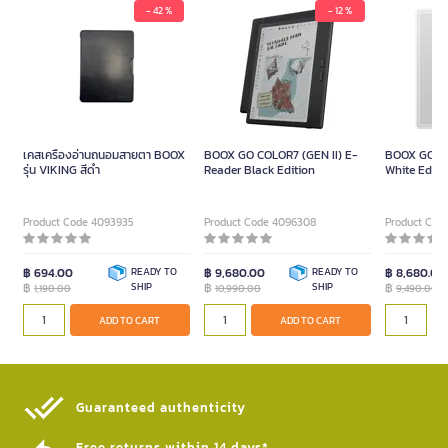
- 42 %
- 12 %
เคสเครื่องอ่านถนอมสายตา BOOX
BOOX GO COLOR7 (GEN II) E-
BOOX GO7 E
รุ่น VIKING สีดำ
Reader Black Edition
White Editi
Product Code 4093935
Product Code 4096308
Product Cod
฿ 694.00
READY TO
฿ 9,680.00
READY TO
฿ 8,680.00
฿
SHIP
฿
SHIP
฿
1,190.00
10,990.00
9,490.00
ADD TO CART
ADD TO CART
Guaranteed authenticity​
Free returns within 14 days*