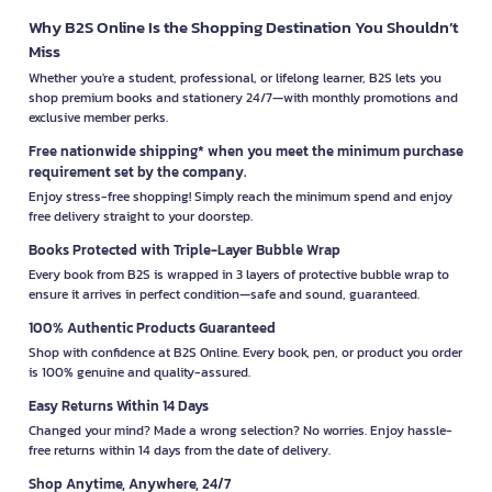
Why B2S Online Is the Shopping Destination You Shouldn’t
Miss
Whether you're a student, professional, or lifelong learner, B2S lets you
shop premium books and stationery 24/7—with monthly promotions and
exclusive member perks.
Free nationwide shipping* when you meet the minimum purchase
requirement set by the company.
Enjoy stress-free shopping! Simply reach the minimum spend and enjoy
free delivery straight to your doorstep.
Books Protected with Triple-Layer Bubble Wrap
Every book from B2S is wrapped in 3 layers of protective bubble wrap to
ensure it arrives in perfect condition—safe and sound, guaranteed.
100% Authentic Products Guaranteed
Shop with confidence at B2S Online. Every book, pen, or product you order
is 100% genuine and quality-assured.
Easy Returns Within 14 Days
Changed your mind? Made a wrong selection? No worries. Enjoy hassle-
free returns within 14 days from the date of delivery.
Shop Anytime, Anywhere, 24/7