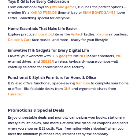
Toys & Gifts for Every Celebration
From educational toys to
gifts and games
, B2S has the perfect options—
whether it’s a
KAKAO FRIENDS
thermal bag or
SIAM BOARDGAMES
’ Love
Letter. Something special for everyone.
Home Essentials That Make Life Easier
Explore practical
household
items like
Anitech
kettles,
Xiaomi
air purifiers,
Double A Care
face masks, and more—ready for your lifestyle.
Innovative IT & Gadgets for Every Digital Life
Elevate your workflow with
IT & gadgets
like
NEO
paper shredders,
WD
external drives, and
GEEZER
wireless keyboard-mouse combos—all
carefully selected for convenience and security.
Functional & Stylish Furniture for Home & Office
B2S also offers functional, space-saving
furniture
to complete your home
or office—like foldable desks from
ONE
and ergonomic chairs from
Furradec
Promotions & Special Deals
Enjoy unbeatable deals and monthly campaigns—on books, stationery,
lifestyle must-haves, and more! Get exclusive discount coupons and perks
when you shop on B2S.co.th. Plus, free nationwide shipping* when you
meet the minimum purchase requirement set by the company.