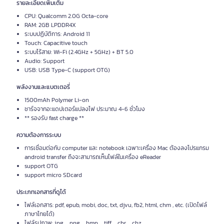
รายละเอียดเพิ่มเติม
CPU: Qualcomm 2.0G Octa-core
RAM: 2GB LPDDR4X
ระบบปฏิบัติการ: Android 11
Touch: Capacitive touch
ระบบไร้สาย: Wi-Fi (2.4GHz + 5GHz) + BT 5.0
Audio: Support
USB: USB Type-C (support OTG)
พลังงานและแบตเตอรี่
1500mAh Polymer Li-on
ชาร์จจากอะแดปเตอร์แปลงไฟ ประมาณ 4-6 ชั่วโมง
** รองรับ fast charge **
ความต้องการระบบ
การเชื่อมต่อกับ computer และ notebook เฉพาะเครื่อง Mac ต้องลงโปรแกรม
android transfer ถึงจะสามารถเห็นไฟล์ในเครื่อง eReader
support OTG
support micro SDcard
ประเภทเอกสารที่ดูได้
ไฟล์เอกสาร: pdf, epub, mobi, doc, txt, djvu, fb2, html, chm , etc. (เปิดไฟล์
ภาษาไทยได้)
ไฟล์รูปภาพ: jpg，png，bmp，tiff，cbr，cbz