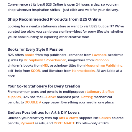
Convenience at its best! B2S Online is open 24 hours a day, so you can
shop whenever inspiration strikes—just click and wait for your delivery.
Shop Recommended Products from B2S Online
Looking for a nearby stationery store or want to visit B2S but can't? We’ve
curated top picks you can browse online—ideal for every lifestyle, whether
you're book hunting or exploring other creative tools.
Books for Every Style & Passion
B2S offers
books
from top publishers—romance from
Lavender
, academic
guides by
Dr. Suphawat Pookcharoen
, magazines from
Penboon
,
children’s books from
MIS
, psychology titles from
Mugunghwa Publishing
,
self-help from
KOOB
, and literature from
Nanmeebooks
. All available at a
click.
Your Go-To Stationery for Every Creation
From premium pens and pencils to multipurpose
stationary & office
supplies
, B2S has it all—
Parker
ballpoint pens,
Rotring
mechanical
pencils, to
DOUBLE A
copy paper. Everything you need in one place.
Endless Possibilities for Art & DIY Lovers
Unleash your creativity with top
arts & crafts
supplies like
Colleen
colored
pencils,
Pyramid
easels, and
MONT MARTE
DIY kits—only at B2S.