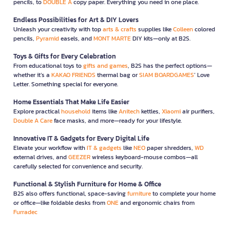
pencils, to
DOUBLE A
copy paper. Everything you need in one place.
Endless Possibilities for Art & DIY Lovers
Unleash your creativity with top
arts & crafts
supplies like
Colleen
colored
pencils,
Pyramid
easels, and
MONT MARTE
DIY kits—only at B2S.
Toys & Gifts for Every Celebration
From educational toys to
gifts and games
, B2S has the perfect options—
whether it’s a
KAKAO FRIENDS
thermal bag or
SIAM BOARDGAMES
’ Love
Letter. Something special for everyone.
Home Essentials That Make Life Easier
Explore practical
household
items like
Anitech
kettles,
Xiaomi
air purifiers,
Double A Care
face masks, and more—ready for your lifestyle.
Innovative IT & Gadgets for Every Digital Life
Elevate your workflow with
IT & gadgets
like
NEO
paper shredders,
WD
external drives, and
GEEZER
wireless keyboard-mouse combos—all
carefully selected for convenience and security.
Functional & Stylish Furniture for Home & Office
B2S also offers functional, space-saving
furniture
to complete your home
or office—like foldable desks from
ONE
and ergonomic chairs from
Furradec