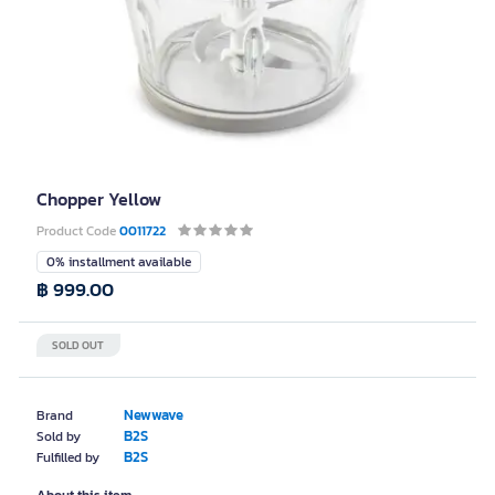
Chopper Yellow
Product Code
0011722
0% installment available
฿ 999.00
SOLD OUT
Newwave
Brand
B2S
Sold by
B2S
Fulfilled by