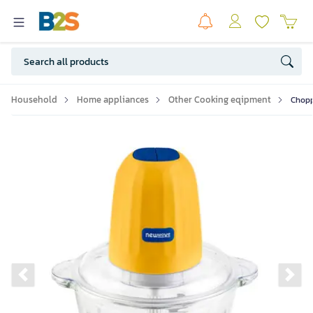
Household
Home appliances
Other Cooking eqipment
Chopp
Previous slide
Ne