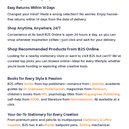
Easy Returns Within 14 Days
Changed your mind? Made a wrong selection? No worries. Enjoy hassle-
free returns within 14 days from the date of delivery.
Shop Anytime, Anywhere, 24/7
Convenience at its best! B2S Online is open 24 hours a day, so you can
shop whenever inspiration strikes—just click and wait for your delivery.
Shop Recommended Products from B2S Online
Looking for a nearby stationery store or want to visit B2S but can't? We’ve
curated top picks you can browse online—ideal for every lifestyle, whether
you're book hunting or exploring other creative tools.
Books for Every Style & Passion
B2S offers
books
from top publishers—romance from
Lavender
, academic
guides by
Dr. Suphawat Pookcharoen
, magazines from
Penboon
,
children’s books from
MIS
, psychology titles from
Mugunghwa Publishing
,
self-help from
KOOB
, and literature from
Nanmeebooks
. All available at a
click.
Your Go-To Stationery for Every Creation
From premium pens and pencils to multipurpose
stationary & office
supplies
, B2S has it all—
Parker
ballpoint pens,
Rotring
mechanical