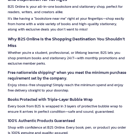
B2S Online is your all-in-one bookstore and stationery shop, perfect for
readers, writers, and creators alike.
It’s like having a "bookstore near me" right at your fingertips—shop easily
from home with a wide variety of books and high-quality stationery,
along with exclusive deals you don’t want to miss!
Why B2S Online Is the Shopping Destination You Shouldn’t
Miss
Whether you're a student, professional, or lifelong learner, B2S lets you
shop premium books and stationery 24/7—with monthly promotions and
exclusive member perks.
Free nationwide shipping* when you meet the minimum purchase
requirement set by the company.
Enjoy stress-free shopping! Simply reach the minimum spend and enjoy
free delivery straight to your doorstep.
Books Protected with Triple-Layer Bubble Wrap
Every book from B2S is wrapped in 3 layers of protective bubble wrap to
ensure it arrives in perfect condition—safe and sound, guaranteed.
100% Authentic Products Guaranteed
Shop with confidence at B2S Online. Every book, pen, or product you order
is 100% genuine and quality-assured.